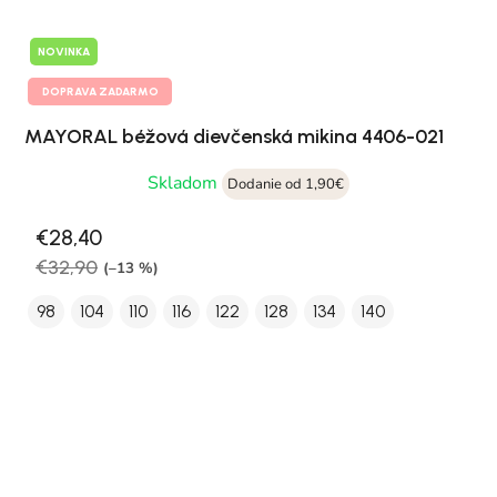
NOVINKA
DOPRAVA ZADARMO
MAYORAL béžová dievčenská mikina 4406-021
Skladom
Dodanie od 1,90€
€28,40
€32,90
(–13 %)
98
104
110
116
122
128
134
140