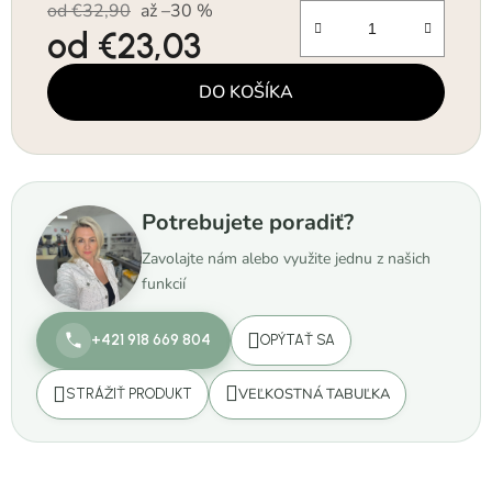
od €32,90
až –30 %
od
€23,03
Jednotková cena:
DO KOŠÍKA
Potrebujete poradiť?
Zavolajte nám alebo využite jednu z našich
funkcií
+421 918 669 804
OPÝTAŤ SA
VEĽKOSTNÁ TABUĽKA
STRÁŽIŤ PRODUKT