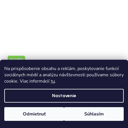
NOVINKA
Na prispôsobenie obsahu a reklám, poskytovanie funkcií
DOPRAVA ZADARMO
sociálnych médií a analýzu návštevnosti používame súbory
cookie. Viac informácií
.
2-dielny chlapčenský úpletový set s nohavicami
tu
2523-069
Nastavenie
Skladom
Dodanie od 1,90€
Odmietnuť
Súhlasím
€35,90
Domov
Kategórie
Wishlist
Košík
56
62
68