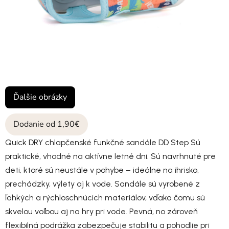
Ďalšie obrázky
Dodanie od 1,90€
Quick DRY chlapčenské funkčné sandále DD Step Sú
praktické, vhodné na aktívne letné dni. Sú navrhnuté pre
deti, ktoré sú neustále v pohybe – ideálne na ihrisko,
prechádzky, výlety aj k vode. Sandále sú vyrobené z
ľahkých a rýchloschnúcich materiálov, vďaka čomu sú
skvelou voľbou aj na hry pri vode. Pevná, no zároveň
flexibilná podrážka zabezpečuje stabilitu a pohodlie pri