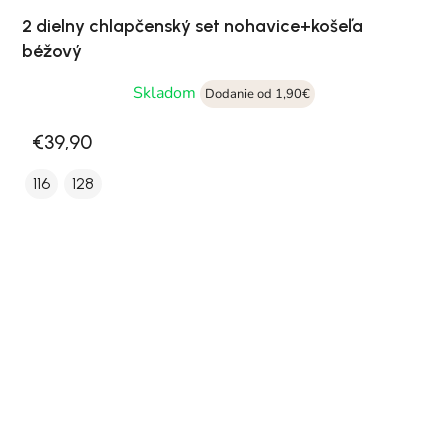
2 dielny chlapčenský set nohavice+košeľa
béžový
Skladom
Dodanie od 1,90€
€39,90
116
128