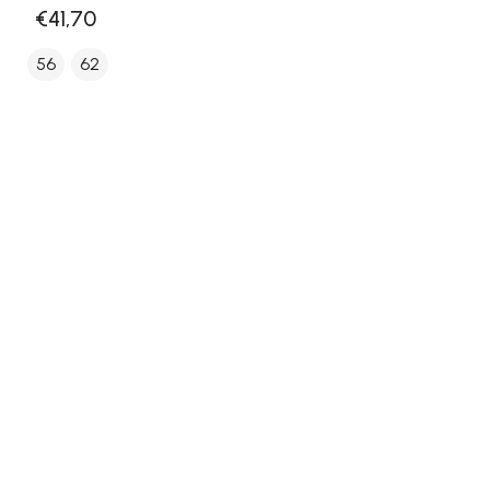
€41,70
56
62