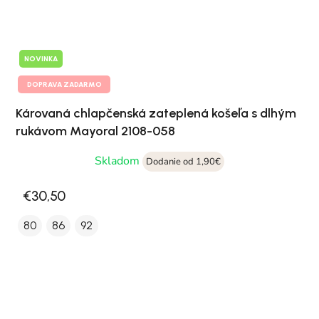
NOVINKA
DOPRAVA ZADARMO
Károvaná chlapčenská zateplená košeľa s dlhým
rukávom Mayoral 2108-058
Skladom
Dodanie od 1,90€
€30,50
80
86
92