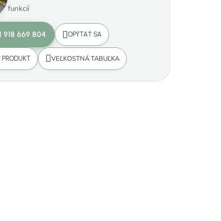
funkcií
1 918 669 804
OPÝTAŤ SA
VEĽKOSTNÁ TABUĽKA
Ť PRODUKT