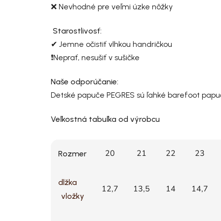
❌ Nevhodné pre veľmi úzke nôžky
Starostlivosť:
✔ Jemne očistiť vlhkou handričkou
❗Neprať, nesušiť v sušičke
Naše odporúčanie:
Detské papuče PEGRES sú ľahké barefoot papuče
Veľkostná tabuľka od výrobcu
20
21
22
23
Rozmer
dlžka
12,7
13,5
14
14,7
vložky