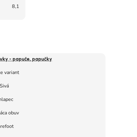
8,1
vky - papuče, papučky
e variant
Sivá
hlapec
áca obuv
refoot