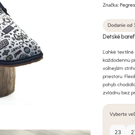
Značka:
Pegre
Dodanie od 
Detské bare
Ľahké textiln
každodennú pra
voľnejším str
priestoru. Fle
pohyb chodidla
zvládnu bez p
Vyberte veľ
23
2