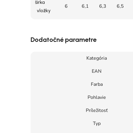
šírka
6
6,1
6,3
6,5
vložky
Dodatočné parametre
Kategória
EAN
Farba
Pohlavie
Príležitosť
Typ