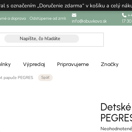
ral s označením „Doručenie zdarma“ v košíku a celý n
+4
ovné a doprava
Odstúpenie od zmluvy
info@obuvkovo.sk
17:30
lnky
Výpredaj
Pripravujeme
Značky
Späť
oot papuče PEGRES
Detské
PEGRE
Priemerné hodn
Neohodnoten