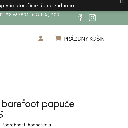
ákup vám doručíme úplne zadarmo
21 918 669 804 (PO-PIA:) 9:00 -
PRÁZDNY KOŠÍK
NÁKUPNÝ KOŠÍK
 barefoot papuče
S
otenie produktu je 0,0 z 5 hviezdičiek.
é
Podrobnosti hodnotenia