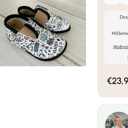
Dos
Môžeme 
Možnos
€23,
Jednotkov