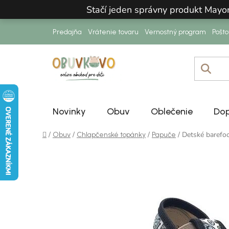
Prejsť na obsah
Stačí jeden správny produkt Mayo
Predajňa
Vrátenie tovaru
Vernostný program
Pošt
Novinky
Obuv
Oblečenie
Dop
Domov
/
/
/
/
Detské baref
Obuv
Chlapčenské topánky
Papuče