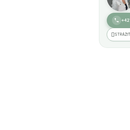
+42
STRÁŽI