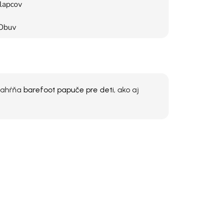
lapcov
Obuv
zahŕňa
barefoot papuče pre deti
, ako aj