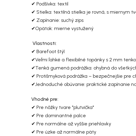
✔ Podšívka: textil
✔ Stielka: textilná stielka je rovná, s miernym t
✔ Zapínanie: suchý zips
✔Opätok: mierne vystužený
Vlastnosti:
✔ Barefoot štýl
✔Veľmi ľahké a flexibilné topánky s 2 mm tenk
✔Tenká gumená podrážka: ohybná do všetkýc
✔ Protišmyková podrážka – bezpečnejšie pre 
✔Jednoduché obúvanie: praktické zapínanie na
Vhodné pre:
✔ Pre nôžky tvare "plutvička"
✔ Pre dominantné palce
✔ Pre normálne až vyššie priehlavky
✔ Pre úzke až normálne päty