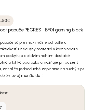
s
1,90€
foot papuče PEGRES -
BF01 gaming black
é papuče sú pre maximálne pohodlie a
ktickosť. Priedušný materiál v kombinácii s
ihom poskytuje detským nohám dostatok
xibilná a ľahká podrážka umožňuje prirodzený
, zatiaľ čo jednoduché zapínanie na suchý zips
roblémov aj menšie deti.
kosť:
7