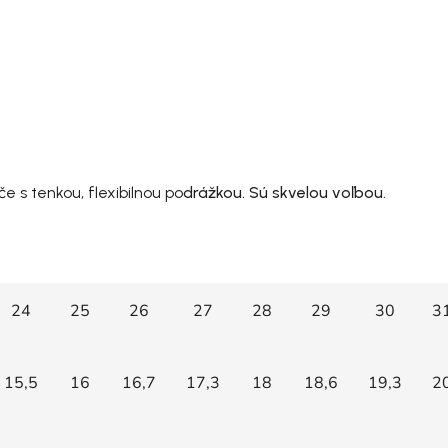
 s tenkou, flexibilnou po
drážkou. Sú skvelou voľbou.
24
25
26
27
28
29
30
3
15,5
16
16,7
17,3
18
18,6
19,3
2