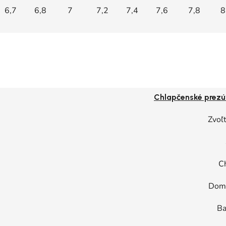
6,7
6,8
7
7,2
7,4
7,6
7,8
8
Chlapčenské prezú
Zvoľt
C
Dom
Ba