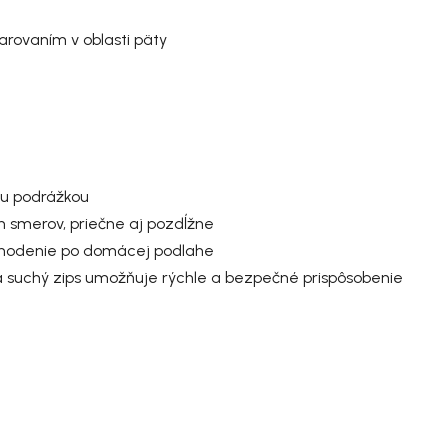
varovaním v oblasti päty
ou podrážkou
h smerov
, priečne aj pozdĺžne
chodenie po domácej podlahe
 suchý zips umožňuje rýchle a bezpečné prispôsobenie