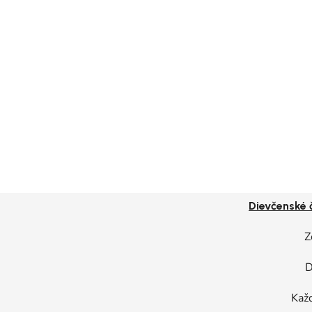
Dievčenské 
Z
D
Kaž