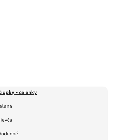
čiapky - čelenky
elená
ievča
dodenné