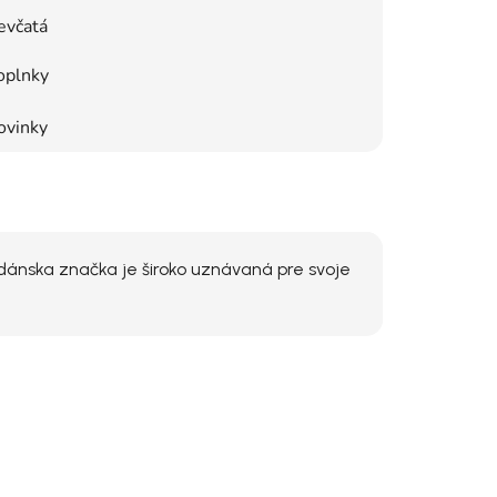
evčatá
oplnky
ovinky
 dánska značka je široko uznávaná pre svoje