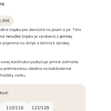
INE
1,90€
dlná čiapka pre dievčatá na jeseň a jar. Táto
 no tenučká
čiapka je vyrobená z
jemnej
 je príjemná na dotyk a šetrná k detskej
vovej konštrukcii poskytuje jemné zahriatie
o prehrievania, ideálna na každodenné
chádzky vonku.
kosť:
110/116
122/128