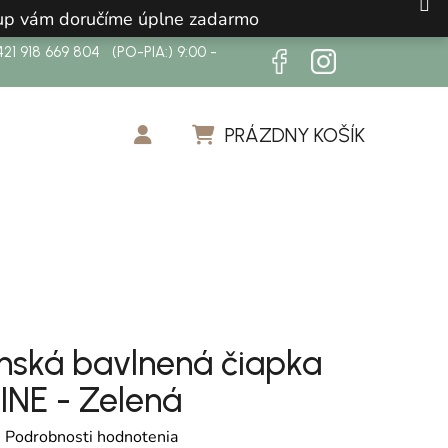
ákup vám doručíme úplne zadarmo
21 918 669 804 (PO-PIA:) 9:00 -
PRÁZDNY KOŠÍK
NÁKUPNÝ KOŠÍK
nská bavlnená čiapka
INE - Zelená
otenie produktu je 0,0 z 5 hviezdičiek.
é
Podrobnosti hodnotenia