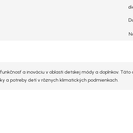
di
D
N
funkčnosť a inováciu v oblasti detskej módy a doplnkov. Táto
oky a potreby detí v rôznych klimatických podmienkach.