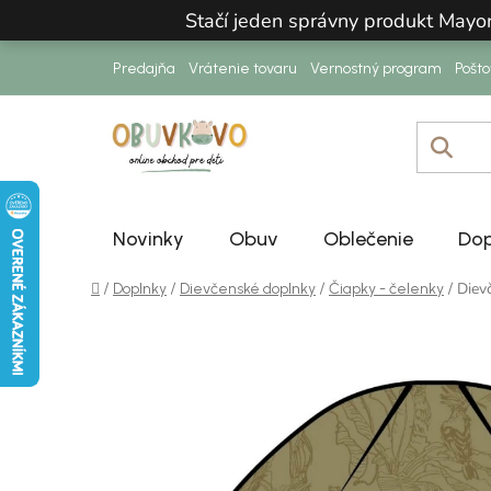
Prejsť na obsah
Stačí jeden správny produkt Mayo
Predajňa
Vrátenie tovaru
Vernostný program
Pošt
Novinky
Obuv
Oblečenie
Dop
Domov
/
/
/
/
Diev
Doplnky
Dievčenské doplnky
Čiapky - čelenky