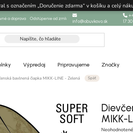
ral s označením „Doručenie zdarma“ v košíku a celý n
+4
ovné a doprava
Odstúpenie od zmluvy
info@obuvkovo.sk
17:30
lnky
Výpredaj
Pripravujeme
Značky
Späť
čenská bavlnená čiapka MIKK-LINE - Zelená
Dievče
MIKK-L
Priemerné hodn
Neohodnoten