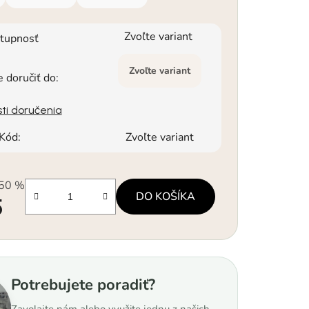
Zvoľte variant
tupnosť
Zvoľte variant
doručiť do:
ti doručenia
Kód:
Zvoľte variant
50 %
DO KOŠÍKA
5
á cena:
Potrebujete poradiť?
Zavolajte nám alebo využite jednu z našich