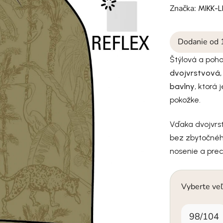
Značka:
MIKK-L
Dodanie od 
Štýlová a poho
dvojvrstvová,
bavlny
, ktorá
pokožke.
Vďaka dvojvrst
bez zbytočnéh
nosenie a pre
Vyberte veľ
98/104