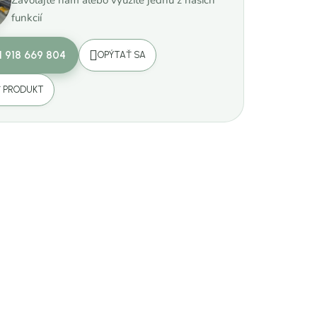
funkcií
1 918 669 804
OPÝTAŤ SA
Ť PRODUKT