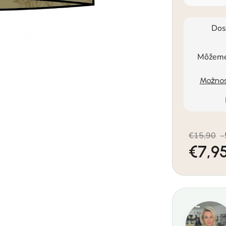
Dos
Môžeme 
Možnos
€15,90
–
€7,9
Jednotkov