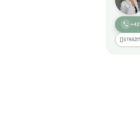
+42
STRÁŽI