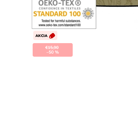
AKCIA
€15,90
–50 %