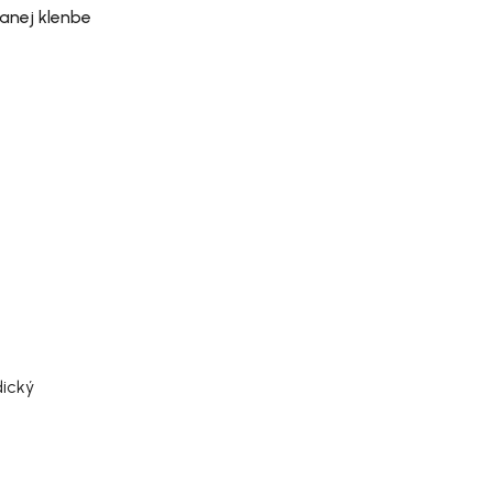
anej klenbe
a
dický
y