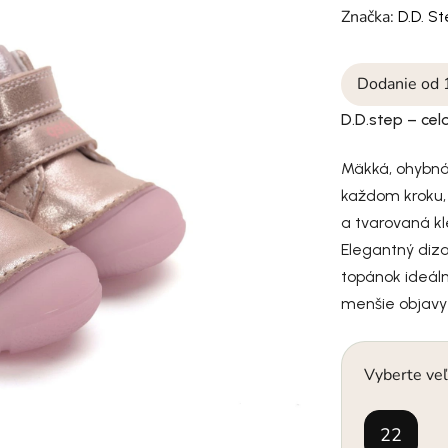
Značka:
D.D. S
Dodanie od 
D.D.step – ce
Mäkká, ohybná
každom kroku, 
a tvarovaná kl
Elegantný diza
topánok ideáln
menšie objavy
Vyberte veľ
22