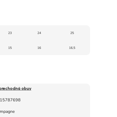
23
24
25
15
16
16,5
 prechodná obuv
15787698
mpagne