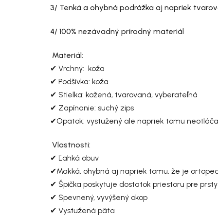
3/ Tenká a ohybná podrážka aj napriek tvarov
4/ 100% nezávadný prírodný materiál
Materiál:
✔ Vrchný: koža
✔ Podšívka: koža
✔ Stielka: kožená, tvarovaná, vyberateľná
✔ Zapínanie: suchý zips
✔Opätok: vystužený ale napriek tomu neotláč
Vlastnosti:
✔ Ľahká obuv
✔Makká, ohybná aj napriek tomu, že je ortope
✔ Špička poskytuje dostatok priestoru pre prst
✔ Spevnený, vyvýšený okop
✔ Vystužená päta