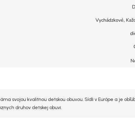
D
Vychádzkové, Kaž
di
N
ma svojou kvalitnou detskou obuvou. Sídli v Európe a je obľú
rôznych druhov detskej obuvi.