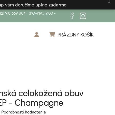
ákup vám doručíme úplne zadarmo
21 918 669 804 (PO-PIA:) 9:00 -
PRÁZDNY KOŠÍK
NÁKUPNÝ KOŠÍK
nská celokožená obuv
EP - Champagne
otenie produktu je 0,0 z 5 hviezdičiek.
é
Podrobnosti hodnotenia