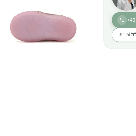
+42
STRÁŽI