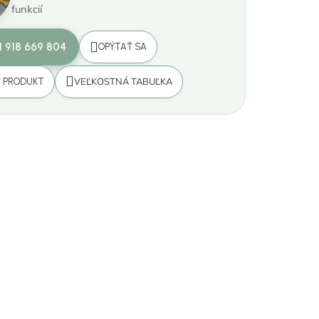
funkcií
1 918 669 804
OPÝTAŤ SA
VEĽKOSTNÁ TABUĽKA
Ť PRODUKT