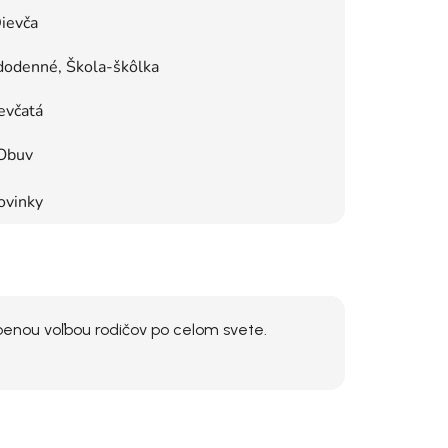
ievča
dodenné, Škola-škôlka
evčatá
Obuv
ovinky
benou voľbou rodičov po celom svete.