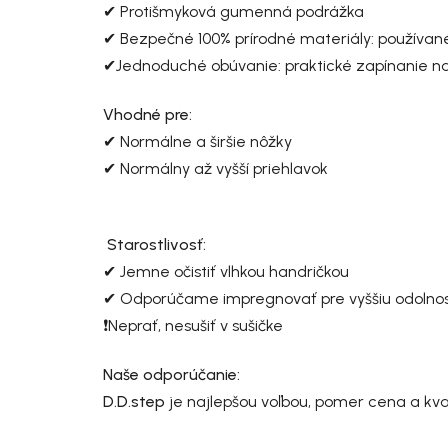
✔ Protišmyková gumenná podrážka
✔ Bezpečné 100% prírodné materiály: používané f
✔Jednoduché obúvanie: praktické zapínanie na
Vhodné pre:
✔ Normálne a širšie nôžky
✔ Normálny až vyšší priehlavok
Starostlivosť:
✔ Jemne očistiť vlhkou handričkou
✔ Odporúčame impregnovať pre vyššiu odolnosť 
❗Neprať, nesušiť v sušičke
Naše odporúčanie:
D.D.step
je najlepšou voľbou, pomer cena a kval