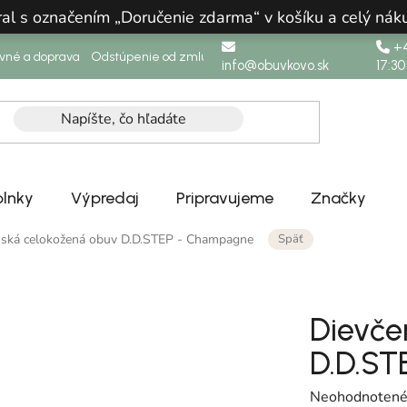
ral s označením „Doručenie zdarma“ v košíku a celý n
+4
ovné a doprava
Odstúpenie od zmluvy
info@obuvkovo.sk
17:30
lnky
Výpredaj
Pripravujeme
Značky
Späť
nská celokožená obuv D.D.STEP - Champagne
Dievče
D.D.ST
Priemerné hodn
Neohodnoten