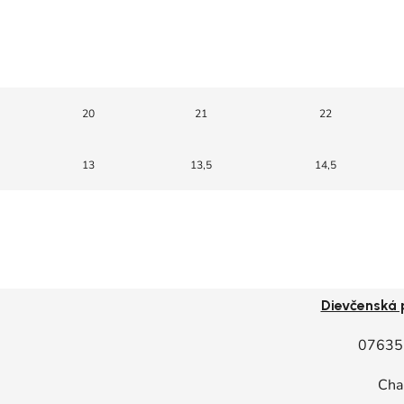
20
21
22
13
13,5
14,5
Dievčenská
07635
Cha