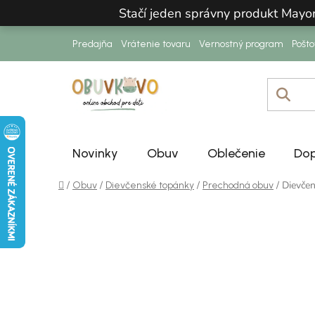
Prejsť na obsah
Stačí jeden správny produkt Mayo
Predajňa
Vrátenie tovaru
Vernostný program
Pošt
Novinky
Obuv
Oblečenie
Dop
Domov
/
/
/
/
Dievče
Obuv
Dievčenské topánky
Prechodná obuv