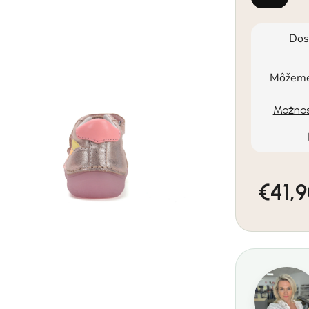
Dos
Môžeme 
Možnos
€41,
Jednotkov