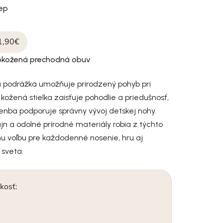
tep
1,90€
lokožená prechodná obuv
 podrážka umožňuje prirodzený pohyb pri
kožená stielka zaisťuje pohodlie a priedušnosť,
enba podporuje správny vývoj detskej nohy.
jn a odolné prírodné materiály robia z týchto
u voľbu pre každodenné nosenie, hru aj
 sveta.
kosť: