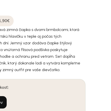
1,90€
avá zimná čiapka s dvomi brmbolcami, ktorá
tskú hlavičku v teple aj počas tých
h dní. Jemný vzor dodáva čiapke štýlový
 čo vnútorná flísová podšívka poskytuje
odlie a ochranu pred vetrom. Set dopĺňa
čník, ktorý dokonale ladí a vytvára kompletne
dy zimný outfit pre vaše dievčatko.
kosť:
ov