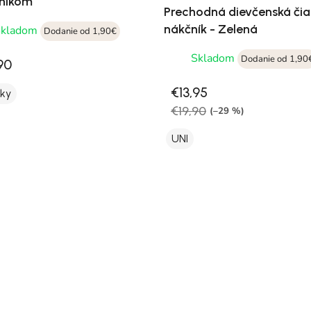
níkom
Prechodná dievčenská čia
nákčník - Zelená
Skladom
Dodanie od 1,90€
Skladom
Dodanie od 1,90
90
€13,95
oky
€19,90
(–29 %)
UNI