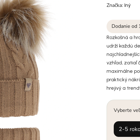
Značka:
Iný
Dodanie od 
Rozkošná a hr
udrží každú de
najchladnejšíc
vzhľad, zatiaľ
maximálne poh
praktický nákr
hrejivý a tren
Vyberte veľ
2-5 rok