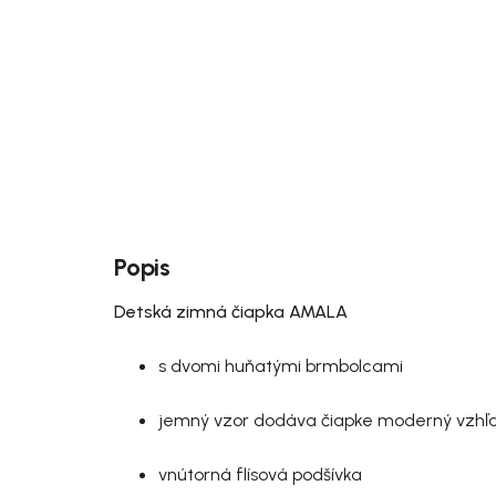
Popis
Detská zimná čiapka AMALA
s dvomi huňatými brmbolcami
jemný vzor dodáva čiapke moderný vzhľ
vnútorná flísová podšívka