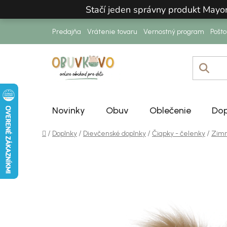
Prejsť na obsah
Stačí jeden správny produkt Mayo
Predajňa
Vrátenie tovaru
Vernostný program
Pošt
Novinky
Obuv
Oblečenie
Dop
Domov
/
/
/
/
Doplnky
Dievčenské doplnky
Čiapky - čelenky
Zimn