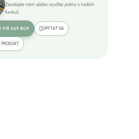
Zavolajte nám alebo využite jednu z našich
funkcií
1 918 669 804
OPÝTAŤ SA
Ť PRODUKT