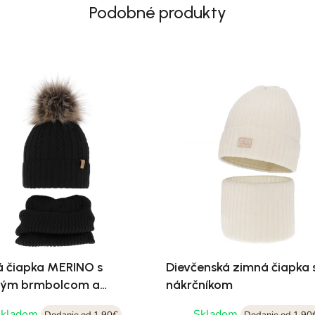
Podobné produkty
 čiapka MERINO s
Dievčenská zimná čiapka 
tým brmbolcom a
nákrčníkom
níkom
Skladom
Skladom