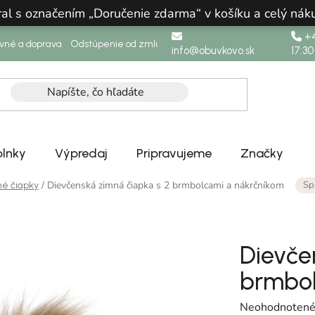
ral s označením „Doručenie zdarma“ v košíku a celý n
+4
ovné a doprava
Odstúpenie od zmluvy
info@obuvkovo.sk
17:30
lnky
Výpredaj
Pripravujeme
Značky
Sp
/
Dievčenská zimná čiapka s 2 brmbolcami a nákrčníkom
é čiapky
Dievče
brmbol
Priemerné hodn
Neohodnoten