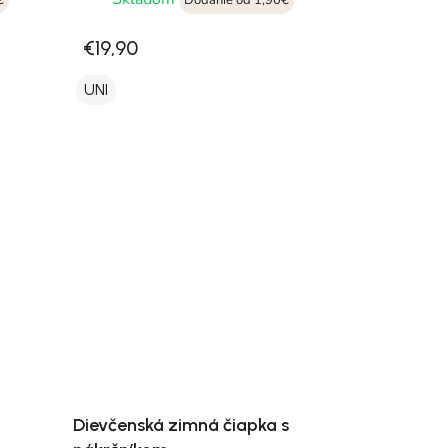
€
Dodanie od 1,90€
€19,90
UNI
Dievčenská zimná čiapka s