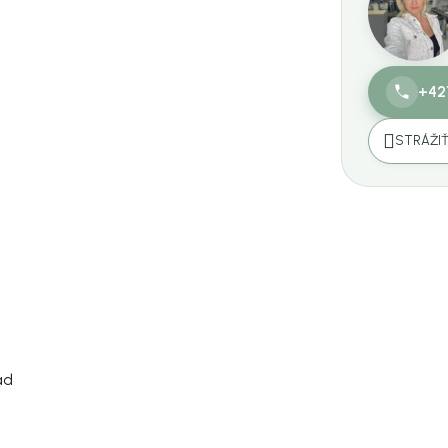
+42
STRÁŽI
ad