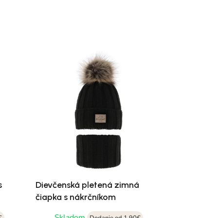
s
Dievčenská pletená zimná
čiapka s nákrčníkom
Skladom