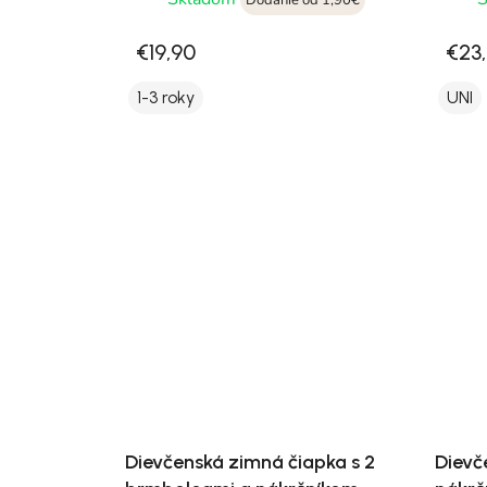
Dodanie od 1,90€
€19,90
€23
1-3 roky
UNI
Dievčenská zimná čiapka s 2
Dievč