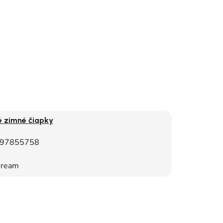
é zimné čiapky
97855758
ream