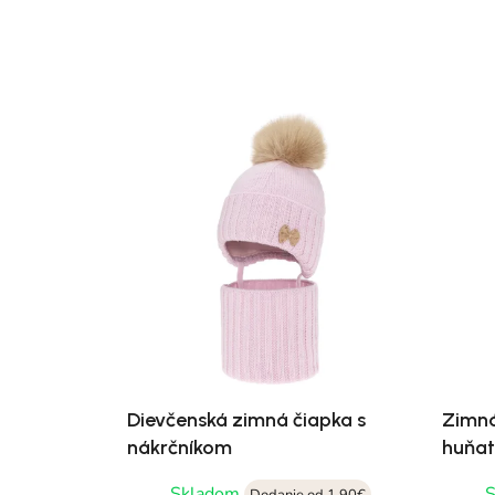
Dievčenská zimná čiapka s
Zimná
nákrčníkom
huňa
nákrč
Skladom