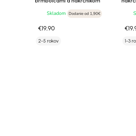
brmbolcami a nákrčníkom
nákrč
Skladom
Dodanie od 1,90€
€19,90
€19,
2-5 rokov
1-3 r