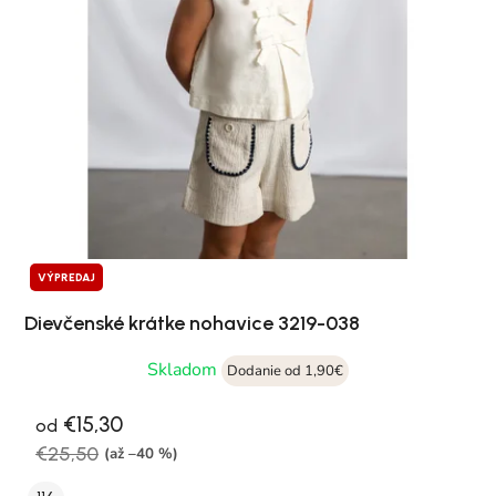
VÝPREDAJ
Dievčenské krátke nohavice 3219-038
Skladom
Dodanie od 1,90€
€15,30
od
€25,50
(až –40 %)