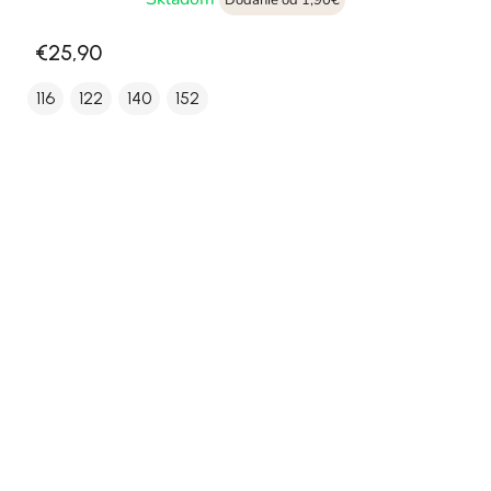
Dodanie od 1,90€
€25,90
116
122
140
152