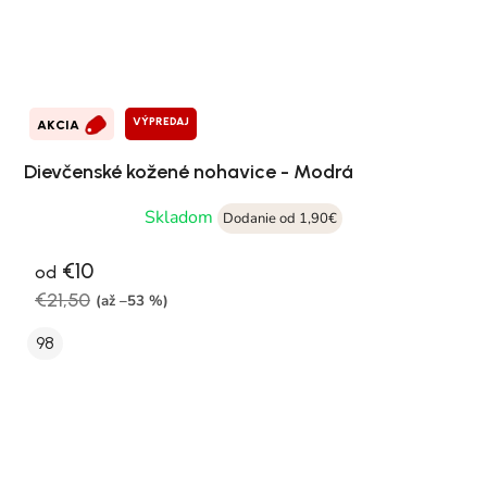
VÝPREDAJ
AKCIA
Dievčenské kožené nohavice - Modrá
Skladom
Dodanie od 1,90€
€10
od
€21,50
(až –53 %)
98