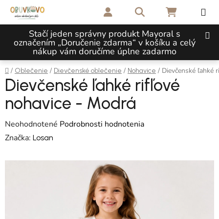
Prejsť na obsah
Hľadať
NÁKUPNÝ 
Stačí jeden správny produkt Mayoral s
označením „Doručenie zdarma“ v košíku a celý
nákup vám doručíme úplne zadarmo
Domov
/
/
/
/
Dievčenské ľahké r
Oblečenie
Dievčenské oblečenie
Nohavice
Dievčenské ľahké rifľové
nohavice - Modrá
Priemerné hodnotenie produktu je 0,0 z 5 hviezdičiek.
Neohodnotené
Podrobnosti hodnotenia
Značka:
Losan