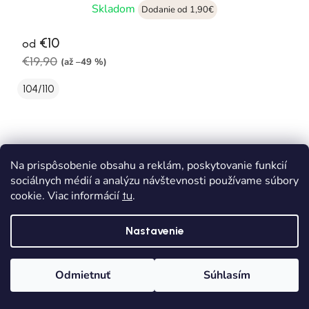
Skladom
Dodanie od 1,90€
€10
od
€19,90
(až –49 %)
104/110
Na prispôsobenie obsahu a reklám, poskytovanie funkcií
sociálnych médií a analýzu návštevnosti používame súbory
cookie. Viac informácií
.
tu
Nastavenie
Odmietnuť
Súhlasím
Domov
Kategórie
Wishlist
Košík