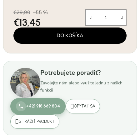
€29,90
–55 %
€13,45
Jednotková cena:
DO KOŠÍKA
Potrebujete poradiť?
Zavolajte nám alebo využite jednu z našich
funkcií
+421 918 669 804
OPÝTAŤ SA
STRÁŽIŤ PRODUKT