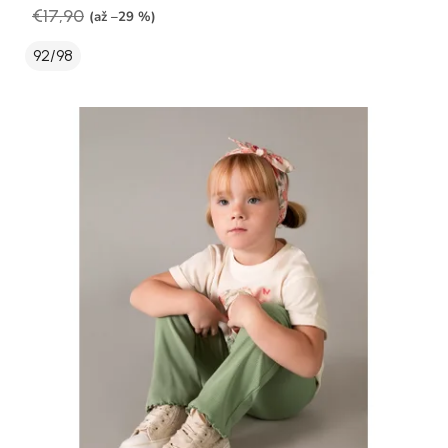
€17,90
(až –29 %)
92/98