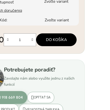
Zvoľte variant
tupnosť
ti doručenia
Kód:
Zvoľte variant
90
DO KOŠÍKA
á cena:
Potrebujete poradiť?
Zavolajte nám alebo využite jednu z našich
funkcií
1 918 669 804
OPÝTAŤ SA
VEĽKOSTNÁ TABUĽKA
Ť PRODUKT