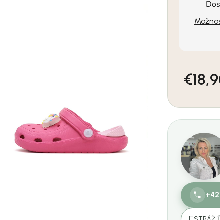
Dos
Možnos
€18,
Jednotkov
+42
STRÁŽI