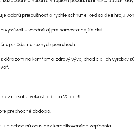
 každodenné nosenie v teplom počasí, na ihrisko, do záhrady 
ťuje
dobrú priedušnosť
a rýchle schnutie, keď sa deti hrajú von
 a vyzúvali
– vhodné aj pre samostatnejšie deti.
čnej chôdzi na rôznych povrchoch.
i s dôrazom na komfort a zdravý vývoj chodidla. Ich výrobky 
ovať
.
žne v rozsahu veľkostí od cca 20 do 31.
 pre prechodné obdobia.
ýchlu a pohodlnú obuv bez komplikovaného zapínania.