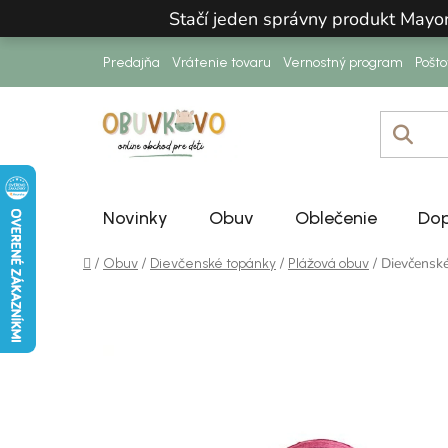
Prejsť na obsah
Stačí jeden správny produkt Mayo
Predajňa
Vrátenie tovaru
Vernostný program
Pošt
Novinky
Obuv
Oblečenie
Dop
Domov
/
/
/
/
Dievčensk
Obuv
Dievčenské topánky
Plážová obuv