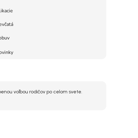
ikacie
evčatá
obuv
ovinky
benou voľbou rodičov po celom svete.