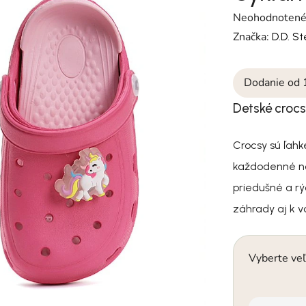
Priemerné hodn
Neohodnoten
Značka:
D.D. S
Dodanie od 
Detské crocs
Crocsy sú ľah
každodenné no
priedušné a rýc
záhrady aj k v
Vyberte veľ