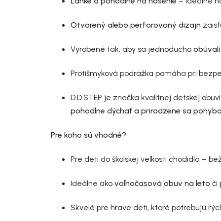
Ľahké a pohodlné na nosenie
– ideálne na
Otvorený alebo perforovaný dizajn
zais
Vyrobené tak, aby sa jednoducho
obúvali
Protišmyková podrážka pomáha pri bezpe
D.D.STEP je značka kvalitnej detskej obuv
pohodlne dýchať a prirodzene sa pohyb
Pre koho sú vhodné?
Pre deti do školskej veľkosti chodidla – be
Ideálne ako
voľnočasová obuv na leto
či
Skvelé pre hravé deti, ktoré potrebujú r