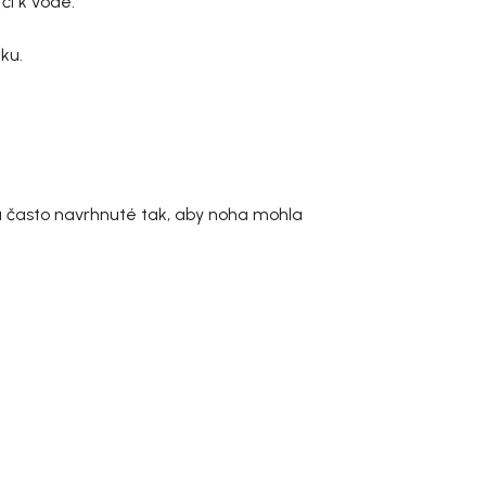
či k vode.
ku.
sú často navrhnuté tak, aby noha mohla