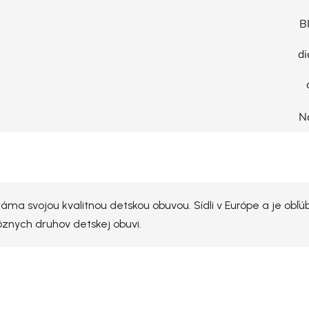
Bl
di
N
ma svojou kvalitnou detskou obuvou. Sídli v Európe a je obľú
rôznych druhov detskej obuvi.