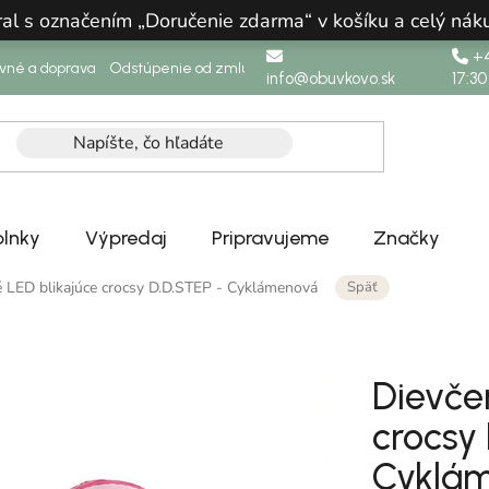
ral s označením „Doručenie zdarma“ v košíku a celý n
+4
ovné a doprava
Odstúpenie od zmluvy
info@obuvkovo.sk
17:30
lnky
Výpredaj
Pripravujeme
Značky
Späť
é LED blikajúce crocsy D.D.STEP - Cyklámenová
Dievče
crocsy
Cyklá