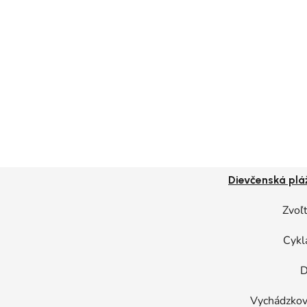
Dievčenská plá
Zvoľt
Cyk
D
Vychádzkové