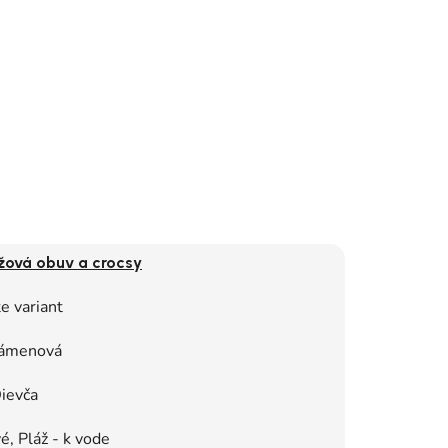
žová obuv a crocsy
e variant
lámenová
ievča
, Pláž - k vode