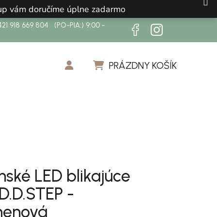
ákup vám doručíme úplne zadarmo
21 918 669 804 (PO-PIA:) 9:00 -
PRÁZDNY KOŠÍK
NÁKUPNÝ KOŠÍK
nské LED blikajúce
 D.D.STEP -
menová