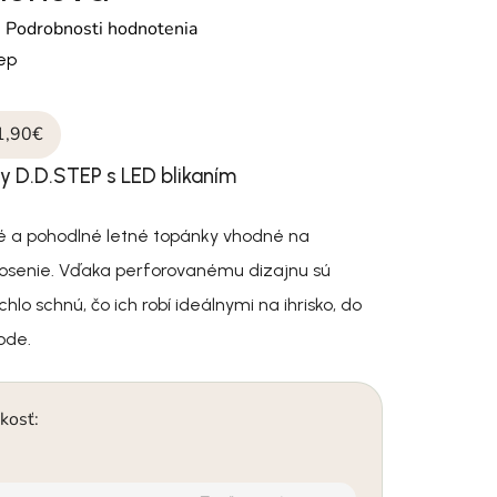
otenie produktu je 0,0 z 5 hviezdičiek.
é
Podrobnosti hodnotenia
tep
1,90€
y D.D.STEP s LED blikaním
ké a pohodlné letné topánky vhodné na
senie. Vďaka perforovanému dizajnu sú
hlo schnú, čo ich robí ideálnymi na ihrisko, do
ode.
kosť: