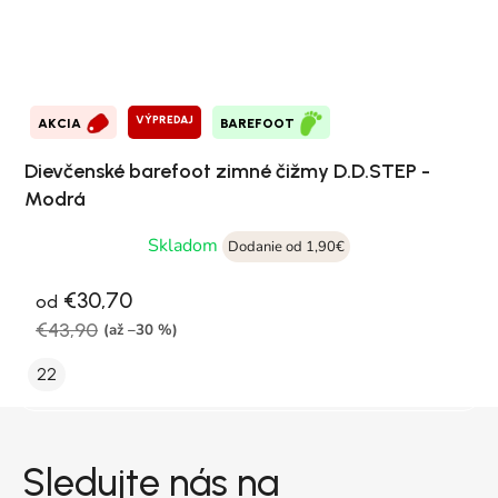
VÝPREDAJ
AKCIA
BAREFOOT
Dievčenské barefoot zimné čižmy D.D.STEP -
Modrá
Skladom
Dodanie od 1,90€
€30,70
od
€43,90
(až –30 %)
22
Zápätie
Sledujte nás na