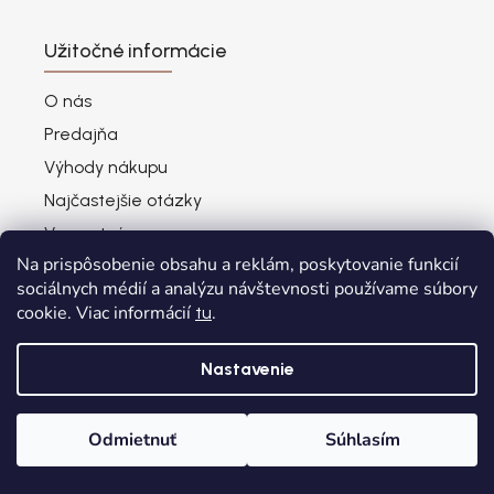
Užitočné informácie
O nás
Predajňa
Výhody nákupu
Najčastejšie otázky
Vernostný program
Na prispôsobenie obsahu a reklám, poskytovanie funkcií
Vrátenie - výmena zásielky cez Packetu
sociálnych médií a analýzu návštevnosti používame súbory
Blog
cookie. Viac informácií
.
tu
Odstúpenie od zmluvy
Nastavenie
Odmietnuť
Súhlasím
Zákaznícky servis
Domov
Kategórie
Wishlist
Košík