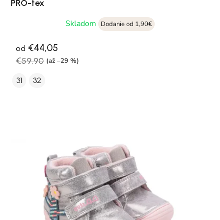
PRO-tex
Skladom
Dodanie od 1,90€
€44,05
od
€59,90
(až –29 %)
31
32