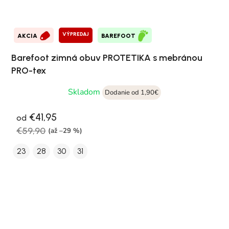
VÝPREDAJ
AKCIA
BAREFOOT
Barefoot zimná obuv PROTETIKA s mebránou
PRO-tex
Skladom
Dodanie od 1,90€
€41,95
od
€59,90
(až –29 %)
23
28
30
31