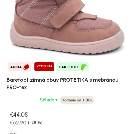
VÝPREDAJ
AKCIA
BAREFOOT
Barefoot zimná obuv PROTETIKA s mebránou
PRO-tex
Skladom
Dodanie od 1,90€
€44,05
€62,90
(–29 %)