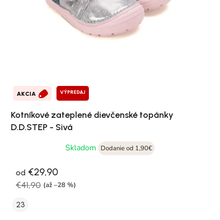
VÝPREDAJ
AKCIA
Kotníkové zateplené dievčenské topánky
D.D.STEP - Sivá
Skladom
Dodanie od 1,90€
€29,90
od
€41,90
(až –28 %)
23