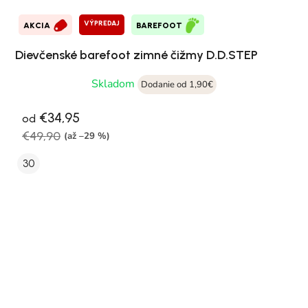
VÝPREDAJ
AKCIA
BAREFOOT
Dievčenské barefoot zimné čižmy D.D.STEP
Skladom
Dodanie od 1,90€
€34,95
od
€49,90
(až –29 %)
30