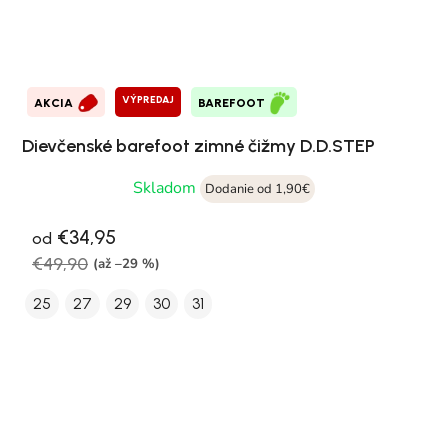
VÝPREDAJ
AKCIA
BAREFOOT
Dievčenské barefoot zimné čižmy D.D.STEP
Skladom
Dodanie od 1,90€
€34,95
od
€49,90
(až –29 %)
25
27
29
30
31