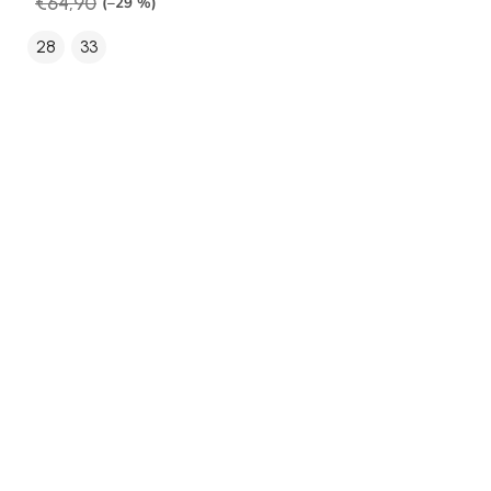
€64,90
(–29 %)
28
33