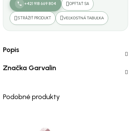
+421 918 669 804
OPÝTAŤ SA
VEĽKOSTNÁ TABUĽKA
STRÁŽIŤ PRODUKT
Popis
Značka
Garvalin
Podobné produkty