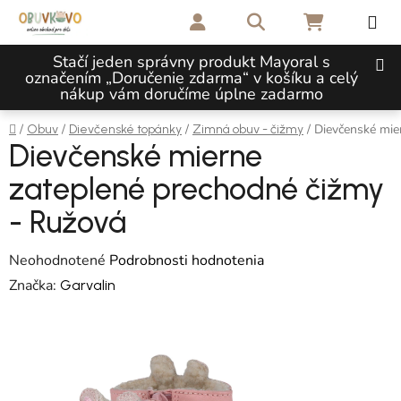
Prejsť na obsah
Hľadať
NÁKUPNÝ 
Stačí jeden správny produkt Mayoral s
označením „Doručenie zdarma“ v košíku a celý
nákup vám doručíme úplne zadarmo
Domov
/
/
/
/
Dievčenské mie
Obuv
Dievčenské topánky
Zimná obuv - čižmy
Dievčenské mierne
zateplené prechodné čižmy
- Ružová
Priemerné hodnotenie produktu je 0,0 z 5 hviezdičiek.
Neohodnotené
Podrobnosti hodnotenia
Značka:
Garvalin