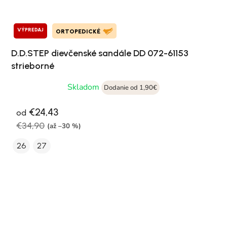
VÝPREDAJ
ORTOPEDICKÉ
D.D.STEP dievčenské sandále DD 072-61153
strieborné
Skladom
Dodanie od 1,90€
€24,43
od
€34,90
(až –30 %)
26
27