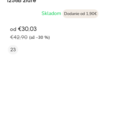
1256B zlaté
Skladom
Dodanie od 1,90€
€30,03
od
€42,90
(až –30 %)
23