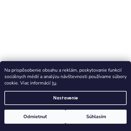
Na prispôsobenie obsahu a reklám, poskytovanie funkcií
sociálnych médií a analýzu návštevnosti používame súbory
cookie. Viac informácií
.
tu
Nastavenie
VÝPREDAJ
AKCIA
ORTOPEDICKÉ
Odmietnuť
Súhlasím
D.D.STEP dievčenské sandále - Modrá
Domov
Kategórie
Wishlist
Košík
Skladom
Dodanie od 1,90€