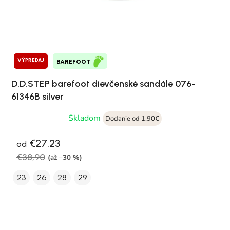
VÝPREDAJ
BAREFOOT
D.D.STEP barefoot dievčenské sandále 076-
61346B silver
Skladom
Dodanie od 1,90€
€27,23
od
€38,90
(až –30 %)
23
26
28
29