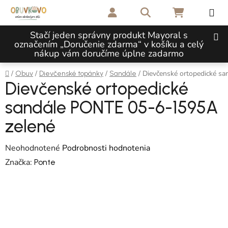
Prejsť na obsah
Hľadať
NÁKUPNÝ 
Stačí jeden správny produkt Mayoral s
označením „Doručenie zdarma“ v košíku a celý
nákup vám doručíme úplne zadarmo
Domov
/
/
/
/
Dievčenské ortopedické s
Obuv
Dievčenské topánky
Sandále
Dievčenské ortopedické
sandále PONTE 05-6-1595A
zelené
Priemerné hodnotenie produktu je 0,0 z 5 hviezdičiek.
Neohodnotené
Podrobnosti hodnotenia
Značka:
Ponte