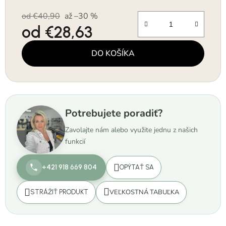
od €40,90
až –30 %
od
€28,63
Jednotková cena:
DO KOŠÍKA
Potrebujete poradiť?
Zavolajte nám alebo využite jednu z našich
funkcií
+421 918 669 804
OPÝTAŤ SA
VEĽKOSTNÁ TABUĽKA
STRÁŽIŤ PRODUKT