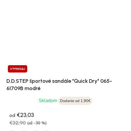
VÝPREDAJ
D.D.STEP športové sandále "Quick Dry" 065-
61709B modré
Skladom
Dodanie od 1,90€
€23,03
od
€32,90
(až –30 %)