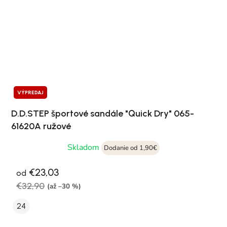
VÝPREDAJ
D.D.STEP športové sandále "Quick Dry" 065-
61620A ružové
Skladom
Dodanie od 1,90€
€23,03
od
€32,90
(až –30 %)
24