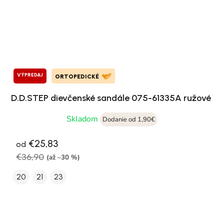
VÝPREDAJ
ORTOPEDICKÉ
D.D.STEP dievčenské sandále 075-61335A ružové
Skladom
Dodanie od 1,90€
€25,83
od
€36,90
(až –30 %)
20
21
23