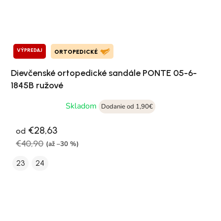
VÝPREDAJ
ORTOPEDICKÉ
Dievčenské ortopedické sandále PONTE 05-6-
1845B ružové
Skladom
Dodanie od 1,90€
€28,63
od
€40,90
(až –30 %)
23
24