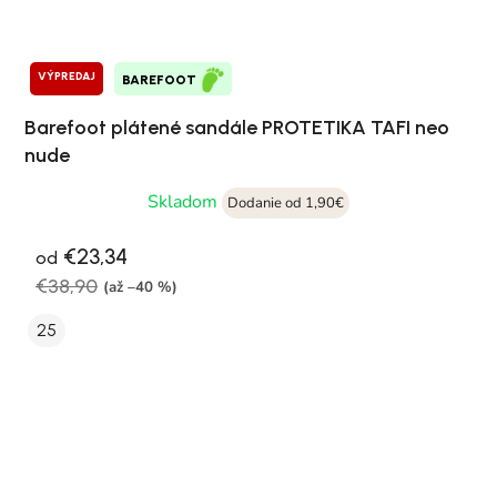
VÝPREDAJ
BAREFOOT
Barefoot plátené sandále PROTETIKA TAFI neo
nude
Skladom
Dodanie od 1,90€
€23,34
od
€38,90
(až –40 %)
25