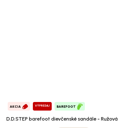
VÝPREDAJ
AKCIA
BAREFOOT
D.D.STEP barefoot dievčenské sandále - Ružová