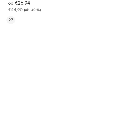
€26,94
od
€44,90
(až –40 %)
27