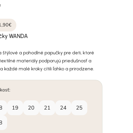
a
1,90€
učky WANDA
štýlové a pohodlné papučky pre deti, ktoré
é textilné materiály podporujú priedušnosť a
a každé malé kroky cítili ľahko a prirodzene.
kosť:
8
19
20
21
24
25
8