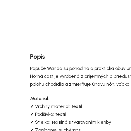
Popis
Papuče Wanda sú pohodlná a praktická obuv ur
Horná časť je vyrobená z príjemných a priedušn
polohu chodidla a zmierňuje únavu nôh, vďaka
Materiál:
✔ Vrchný materiál: textil
✔ Podšívka: textil
✔ Stielka: textilná s tvarovaním klenby
✔ Zapínanie: suchý zips