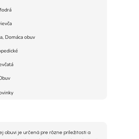
odrá
ievča
ka, Domáca obuv
opedické
evčatá
Obuv
ovinky
obuvi je určená pre rôzne príležitosti a