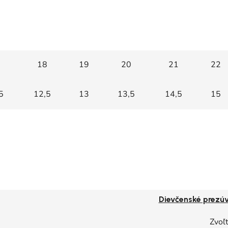
18
19
20
21
22
5
12,5
13
13,5
14,5
15
Dievčenské prezú
Zvoľt