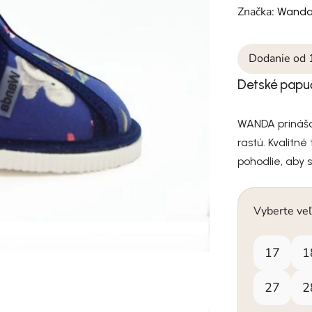
Značka:
Wand
Dodanie od 
Detské pap
WANDA prináša 
rastú. Kvalitn
pohodlie, aby s
Vyberte veľ
17
1
27
2