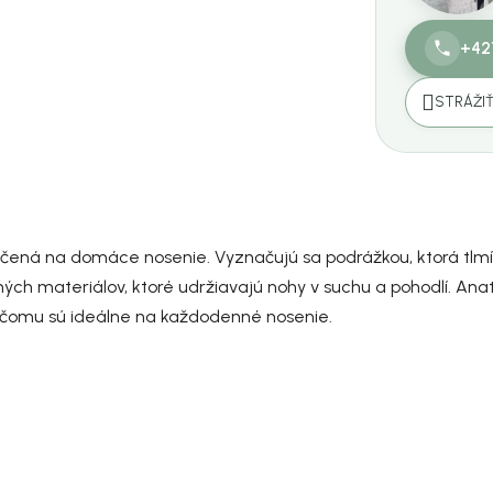
+42
STRÁŽI
čená na domáce nosenie. Vyznačujú sa podrážkou, ktorá tlmí 
ých materiálov, ktoré udržiavajú nohy v suchu a pohodlí. An
 čomu sú ideálne na každodenné nosenie.