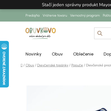
Prejsť na obsah
Stačí jeden správny produkt Mayo
Predajňa
Vrátenie tovaru
Vernostný program
Pošt
Novinky
Obuv
Oblečenie
Dop
Domov
/
/
/
/
Dievčenské pr
Obuv
Dievčenské topánky
Papuče