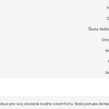
M
D
Škola-škôl
Ort
di
N
vi pre svoj záväzok kvalite a komfortu. Naša ponuka detskej 