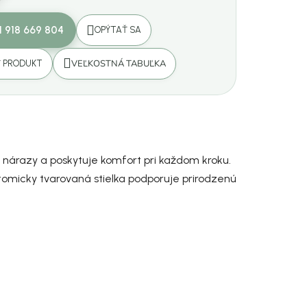
1 918 669 804
OPÝTAŤ SA
VEĽKOSTNÁ TABUĽKA
Ť PRODUKT
nárazy a poskytuje komfort pri každom kroku.
atomicky tvarovaná stielka podporuje prirodzenú