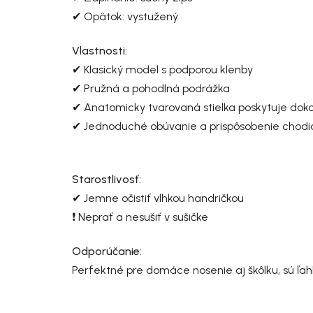
✔ Opätok: vystužený
Vlastnosti:
✔ Klasický model s podporou klenby
✔ Pružná a pohodlná podrážka
✔ Anatomicky tvarovaná stielka poskytuje doko
✔ Jednoduché obúvanie a prispôsobenie chodi
Starostlivosť:
✔ Jemne očistiť vlhkou handričkou
❗ Neprať a nesušiť v sušičke
Odporúčanie:
Perfektné pre domáce nosenie aj škôlku, sú ľa