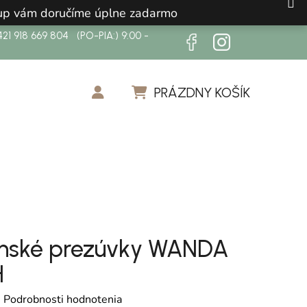
ákup vám doručíme úplne zadarmo
21 918 669 804 (PO-PIA:) 9:00 -
PRÁZDNY KOŠÍK
NÁKUPNÝ KOŠÍK
nské prezúvky WANDA
H
otenie produktu je 0,0 z 5 hviezdičiek.
é
Podrobnosti hodnotenia