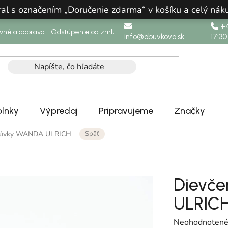
ral s označením „Doručenie zdarma“ v košíku a celý n
+4
ovné a doprava
Odstúpenie od zmluvy
info@obuvkovo.sk
17:30
lnky
Výpredaj
Pripravujeme
Značky
Späť
ezúvky WANDA ULRICH
Dievče
ULRIC
Priemerné hodn
Neohodnoten