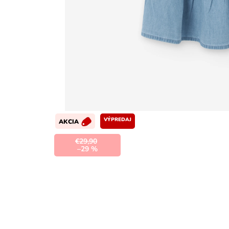
VÝPREDAJ
AKCIA
€29,90
–29 %