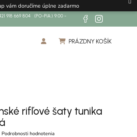
ákup vám doručíme úplne zadarmo
21 918 669 804 (PO-PIA:) 9:00 -
PRÁZDNY KOŠÍK
NÁKUPNÝ KOŠÍK
ské rifľové šaty tunika
á
otenie produktu je 0,0 z 5 hviezdičiek.
é
Podrobnosti hodnotenia