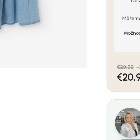
Dos
Môžeme 
Možnos
€29,90
–
€20,
Jednotkov