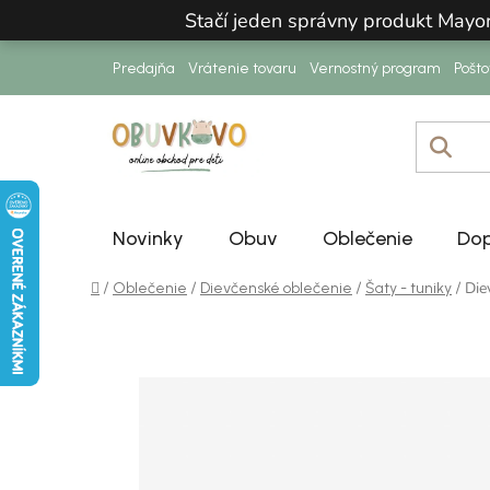
Prejsť na obsah
Stačí jeden správny produkt Mayo
Predajňa
Vrátenie tovaru
Vernostný program
Pošt
Novinky
Obuv
Oblečenie
Dop
Domov
/
/
/
/
Die
Oblečenie
Dievčenské oblečenie
Šaty - tuniky