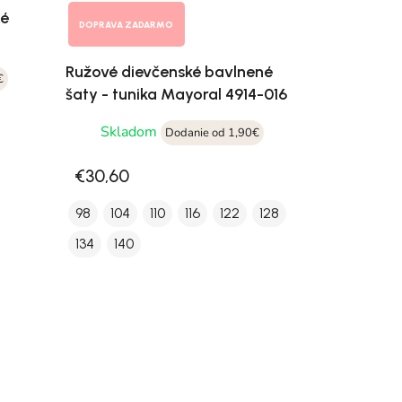
né
DOPRAVA ZADARMO
Ružové dievčenské bavlnené
€
šaty - tunika Mayoral 4914-016
Skladom
Dodanie od 1,90€
€30,60
98
104
110
116
122
128
134
140