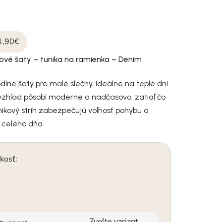
1,90€
ľové šaty – tunika na ramienka – Denim
dlné šaty pre malé slečny, ideálne na teplé dni.
vzhľad pôsobí moderne a nadčasovo, zatiaľ čo
ikový strih zabezpečujú voľnosť pohybu a
 celého dňa.
kosť:
Zvoľte variant