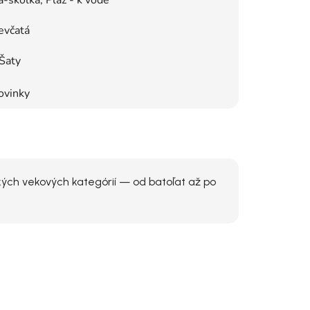
evčatá
Šaty
ovinky
kých vekových kategórií — od batoľat až po