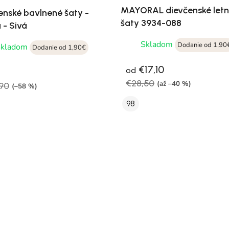
MAYORAL dievčenské let
enské bavlnené šaty -
šaty 3934-088
 - Sivá
Skladom
Dodanie od 1,90
Skladom
Dodanie od 1,90€
€17,10
od
€28,50
(až –40 %)
90
(–58 %)
98