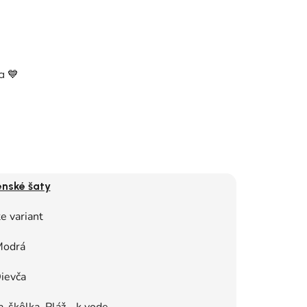
a 💙
enské šaty
e variant
odrá
ievča
-škôlka, Pláž - k vode