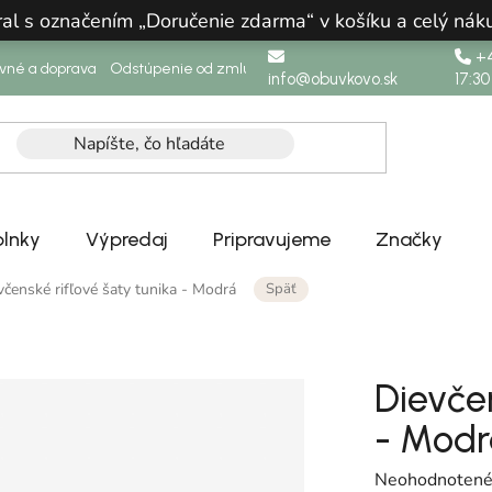
ral s označením „Doručenie zdarma“ v košíku a celý n
+4
ovné a doprava
Odstúpenie od zmluvy
info@obuvkovo.sk
17:30
lnky
Výpredaj
Pripravujeme
Značky
Späť
včenské rifľové šaty tunika - Modrá
Dievčen
- Modr
Priemerné hodn
Neohodnoten