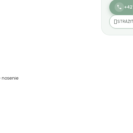
+42
STRÁŽI
 nosenie