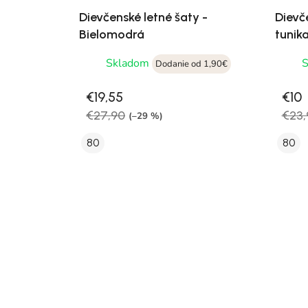
Dievčenské letné šaty -
Dievč
Bielomodrá
tunika
Skladom
Dodanie od 1,90€
€19,55
€10
€27,90
€23,
(–29 %)
80
80