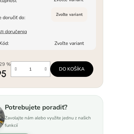
tupnosť
Zvoľte variant
doručiť do:
ti doručenia
Kód:
Zvoľte variant
29 %
DO KOŠÍKA
95
á cena:
Potrebujete poradiť?
Zavolajte nám alebo využite jednu z našich
funkcií