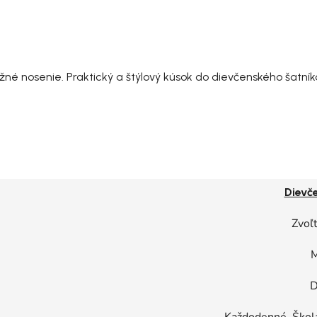
žné nosenie. Praktický a štýlový kúsok do dievčenského šatník
Dievč
Zvoľt
M
D
Každodenné, Škola