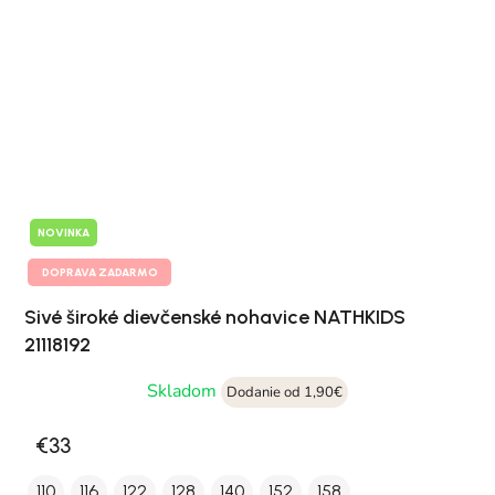
NOVINKA
DOPRAVA ZADARMO
Sivé široké dievčenské nohavice NATHKIDS
21118192
Skladom
Dodanie od 1,90€
€33
110
116
122
128
140
152
158