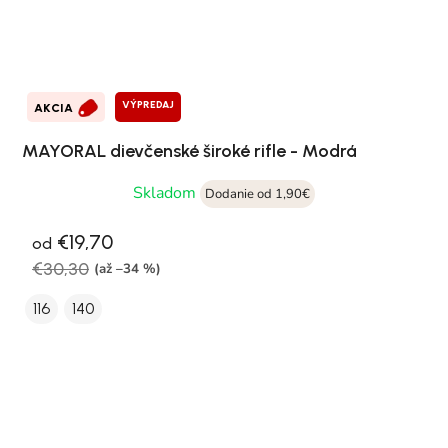
VÝPREDAJ
AKCIA
MAYORAL dievčenské široké rifle - Modrá
Skladom
Dodanie od 1,90€
€19,70
od
€30,30
(až –34 %)
116
140