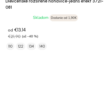
Dievčenské rozšírené nohavice-jeans efekt 3721-
081
Skladom
Dodanie od 1,90€
€13,14
od
€21,90
(až –40 %)
110
122
134
140