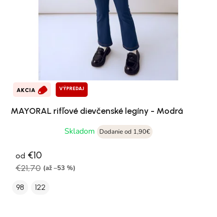
VÝPREDAJ
AKCIA
MAYORAL rifľové dievčenské legíny - Modrá
Skladom
Dodanie od 1,90€
€10
od
€21,70
(až –53 %)
98
122