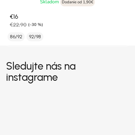
Skladom
Dodanie od 1,90€
€16
€22,90
(–30 %)
86/92
92/98
Zápätie
Sledujte nás na
instagrame