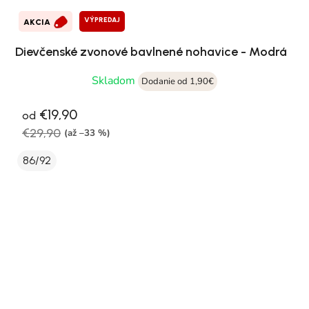
VÝPREDAJ
AKCIA
Dievčenské zvonové bavlnené nohavice - Modrá
Skladom
Dodanie od 1,90€
€19,90
od
€29,90
(až –33 %)
86/92