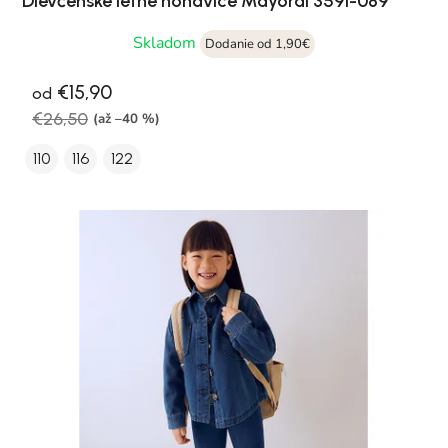
Dievčenské letné nohavice Mayoral 3591-089
Skladom
Dodanie od 1,90€
€15,90
od
€26,50
(až –40 %)
110
116
122