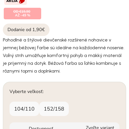
AKCIA
OD €19,90
AŽ –49 %
Dodanie od 1,90€
Pohodlné a štýlové dievčenské rozšírené nohavice v
jemnej béžovej farbe sú ideálne na každodenné nosenie.
Voľný strih umožňuje komfortný pohyb a mäkký materiál
je príjemný na dotyk. Béžová farba sa ľahko kombinuje s
rôznymi topmi a doplnkami.
Vyberte veľkosť:
104/110
152/158
Zvoľte variant
Dostupnosť