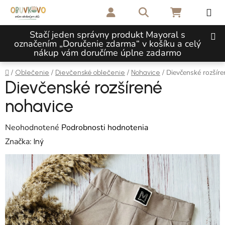
Prejsť na obsah
Hľadať
NÁKUPNÝ 
Stačí jeden správny produkt Mayoral s
označením „Doručenie zdarma“ v košíku a celý
nákup vám doručíme úplne zadarmo
Domov
/
/
/
/
Dievčenské rozšír
Oblečenie
Dievčenské oblečenie
Nohavice
Dievčenské rozšírené
nohavice
Priemerné hodnotenie produktu je 0,0 z 5 hviezdičiek.
Neohodnotené
Podrobnosti hodnotenia
Značka:
Iný