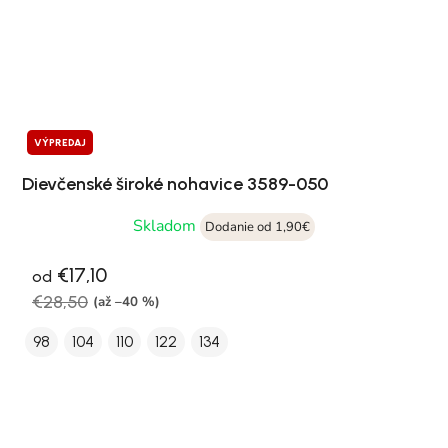
VÝPREDAJ
Dievčenské široké nohavice 3589-050
Skladom
Dodanie od 1,90€
€17,10
od
€28,50
(až –40 %)
98
104
110
122
134