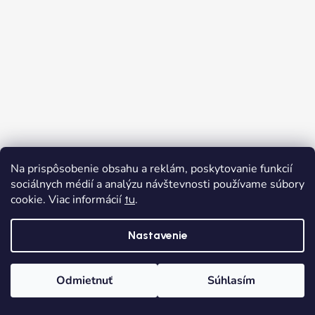
Na prispôsobenie obsahu a reklám, poskytovanie funkcií
sociálnych médií a analýzu návštevnosti používame súbory
cookie. Viac informácií
.
tu
Sledovať na Instagrame
Nastavenie
Odmietnuť
Súhlasím
Domov
Kategórie
Wishlist
Košík