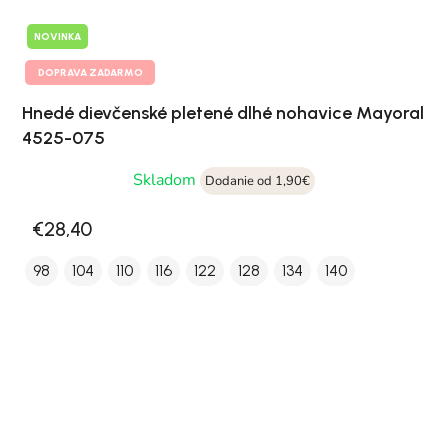
NOVINKA
DOPRAVA ZADARMO
Hnedé dievčenské pletené dlhé nohavice Mayoral
4525-075
Skladom
Dodanie od 1,90€
€28,40
98
104
110
116
122
128
134
140