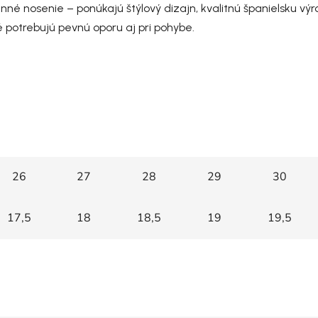
nné nosenie – ponúkajú štýlový dizajn, kvalitnú španielsku v
ré potrebujú pevnú oporu aj pri pohybe.
26
27
28
29
30
17,5
18
18,5
19
19,5