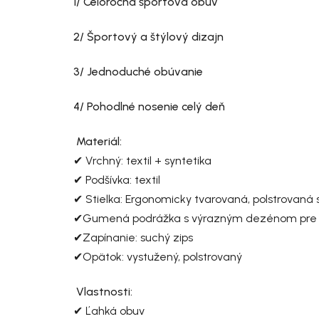
1/ Celoročná športová obuv
2/ Športový a štýlový dizajn
3/ Jednoduché obúvanie
4/ Pohodlné nosenie celý deň
Materiál:
✔ Vrchný: textil + syntetika
✔ Podšívka: textil
✔ Stielka: Ergonomicky tvarovaná, polstrovaná 
✔Gumená podrážka s výrazným dezénom pre le
✔Zapínanie: suchý zips
✔Opätok: vystužený, polstrovaný
Vlastnosti:
✔ Ľahká obuv