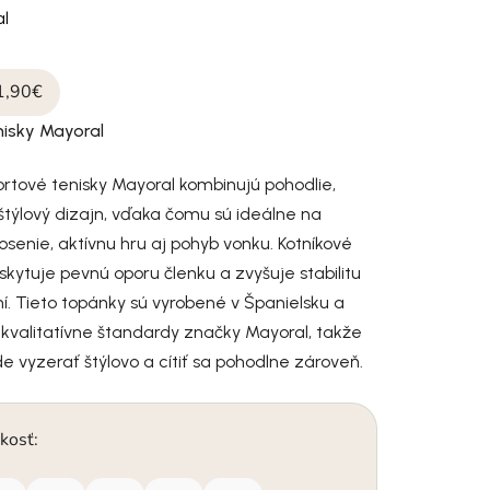
l
1,90€
nisky Mayoral
rtové tenisky Mayoral kombinujú pohodlie,
týlový dizajn, vďaka čomu sú ideálne na
enie, aktívnu hru aj pohyb vonku. Kotníkové
kytuje pevnú oporu členku a zvyšuje stabilitu
aní. Tieto topánky sú vyrobené v Španielsku a
 kvalitatívne štandardy značky Mayoral, takže
e vyzerať štýlovo a cítiť sa pohodlne zároveň.
kosť: