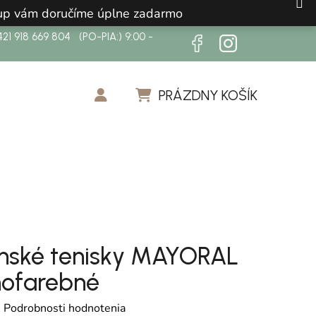
ákup vám doručíme úplne zadarmo
21 918 669 804 (PO-PIA:) 9:00 -
PRÁZDNY KOŠÍK
NÁKUPNÝ KOŠÍK
nské tenisky MAYORAL
ofarebné
otenie produktu je 0,0 z 5 hviezdičiek.
é
Podrobnosti hodnotenia