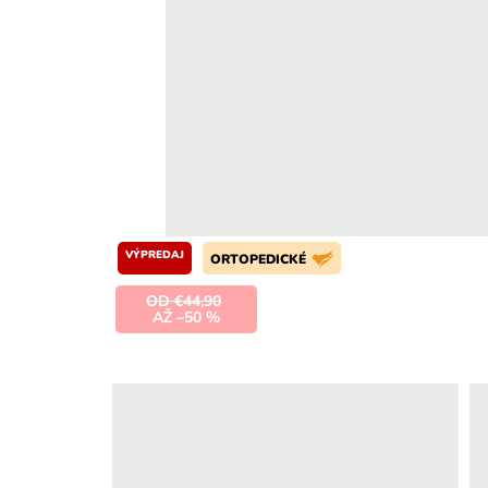
VÝPREDAJ
ORTOPEDICKÉ
OD €44,90
AŽ –50 %