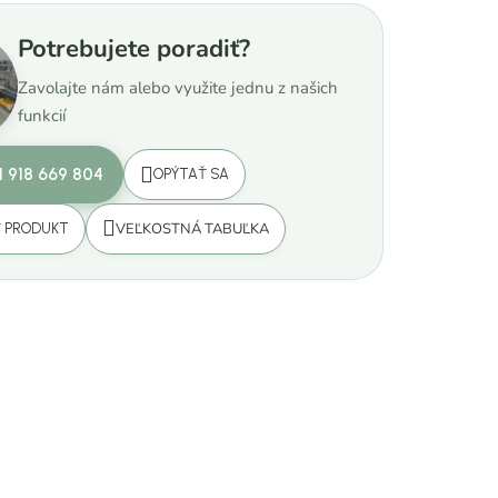
Potrebujete poradiť?
Zavolajte nám alebo využite jednu z našich
funkcií
1 918 669 804
OPÝTAŤ SA
VEĽKOSTNÁ TABUĽKA
Ť PRODUKT