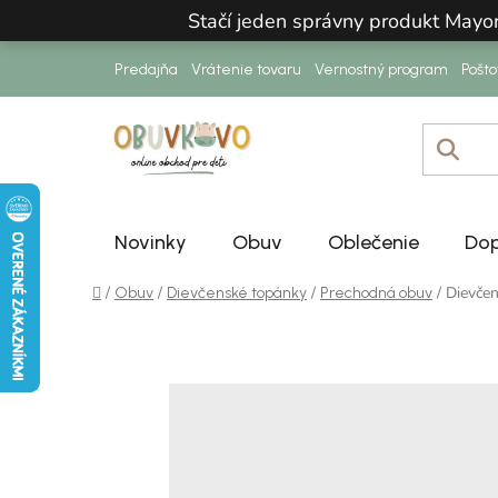
Prejsť na obsah
Stačí jeden správny produkt Mayo
Predajňa
Vrátenie tovaru
Vernostný program
Pošt
Novinky
Obuv
Oblečenie
Dop
Domov
/
/
/
/
Dievče
Obuv
Dievčenské topánky
Prechodná obuv