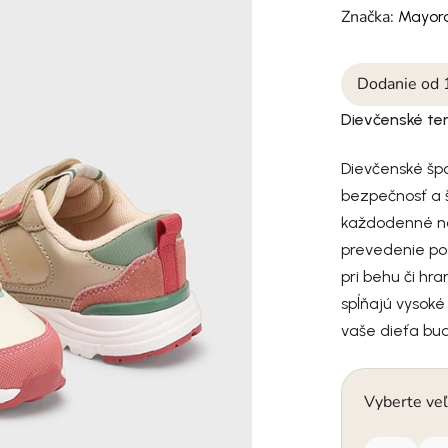
Značka:
Mayora
Dodanie od 
Dievčenské te
Dievčenské špo
bezpečnosť a š
každodenné nos
prevedenie pos
pri behu či hr
spĺňajú vysoké
vaše dieťa bud
Vyberte veľ