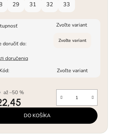
8
29
31
32
33
Zvoľte variant
tupnosť
Zvoľte variant
doručiť do:
ti doručenia
Kód:
Zvoľte variant
0
až –50 %
22,45
á cena:
DO KOŠÍKA