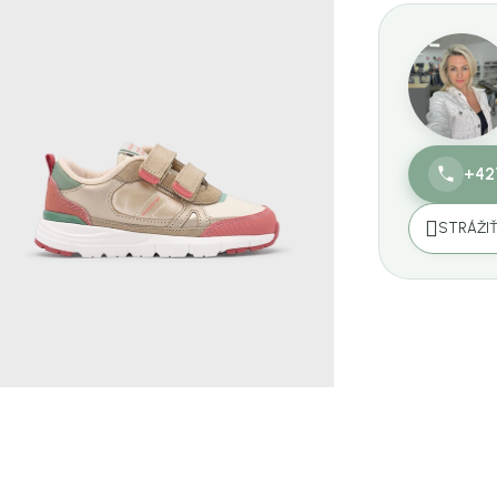
+42
STRÁŽI