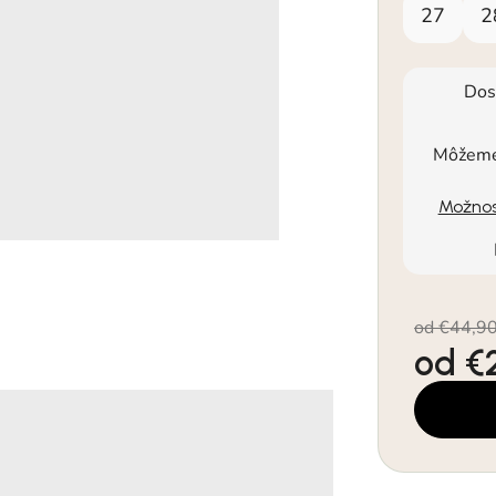
27
2
Dos
Môžeme 
Možnos
od €44,9
od
€
Jednotkov