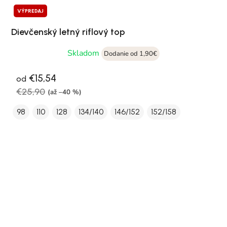
VÝPREDAJ
Dievčenský letný riflový top
Skladom
Dodanie od 1,90€
€15,54
od
€25,90
(až –40 %)
98
110
128
134/140
146/152
152/158