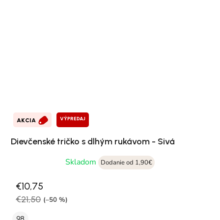
VÝPREDAJ
AKCIA
Dievčenské tričko s dlhým rukávom - Sivá
Skladom
Dodanie od 1,90€
€10,75
€21,50
(–50 %)
98