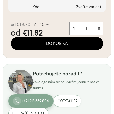
Kód:
Zvoľte variant
od €19,70
až –40 %
od
€11,82
Jednotková cena:
DO KOŠÍKA
Potrebujete poradiť?
Zavolajte nám alebo využite jednu z našich
funkcií
+421 918 669 804
OPÝTAŤ SA
STRÁŽIŤ PRODUKT