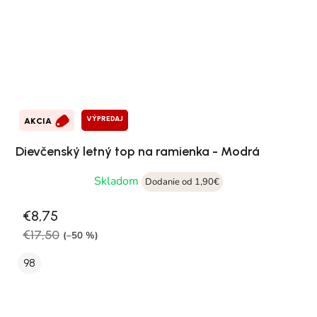
VÝPREDAJ
AKCIA
Dievčenský letný top na ramienka - Modrá
Skladom
Dodanie od 1,90€
€8,75
€17,50
(–50 %)
98