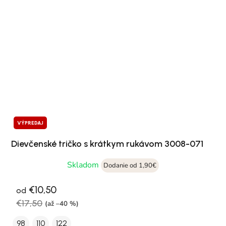
VÝPREDAJ
Dievčenské tričko s krátkym rukávom 3008-071
Skladom
Dodanie od 1,90€
€10,50
od
€17,50
(až –40 %)
98
110
122