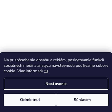
Na prispôsobenie obsahu a reklám, poskytovanie funkcií
NOVINKA
sociálnych médií a analýzu návštevnosti používame súbory
cookie. Viac informácií
.
tu
DOPRAVA ZADARMO
Krémové dievčenské tričko s dievčatkom s
Nastavenie
bordovou mašľou Mayoral 4034-025
Skladom
Dodanie od 1,90€
Odmietnuť
Súhlasím
€17,50
Domov
Kategórie
Wishlist
Košík