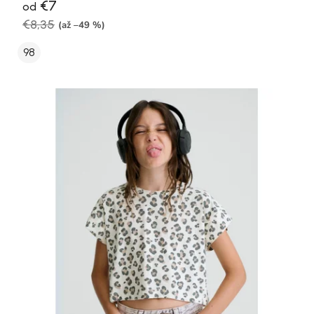
€7
od
€8,35
(až –49 %)
98