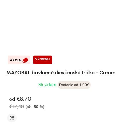
VÝPREDAJ
AKCIA
MAYORAL bavlnené dievčenské tričko - Cream
Skladom
Dodanie od 1,90€
€8,70
od
€17,40
(až –50 %)
98