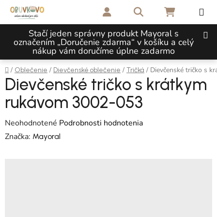
Prejsť na obsah
Hľadať
NÁKUPNÝ 
Stačí jeden správny produkt Mayoral s
označením „Doručenie zdarma“ v košíku a celý
nákup vám doručíme úplne zadarmo
Domov
/
/
/
/
Dievčenské tričko s 
Oblečenie
Dievčenské oblečenie
Tričká
Dievčenské tričko s krátkym
rukávom 3002-053
Priemerné hodnotenie produktu je 0,0 z 5 hviezdičiek.
Neohodnotené
Podrobnosti hodnotenia
Značka:
Mayoral