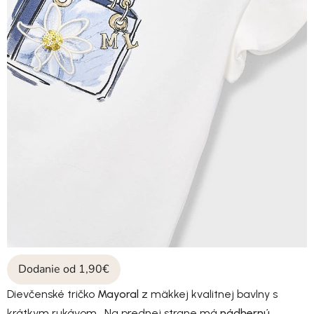
Dodanie od 1,90€
Dievčenské tričko
Mayoral
z mäkkej kvalitnej bavlny s
krátkym rukávom. Na prednej strane má
nádhernú