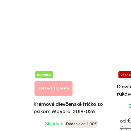
NOVINKA
VÝPRE
Dievč
DOPRAVA ZADARMO
ruká
Krémové dievčenské tričko so
psíkom Mayoral 2019-026
€1
od
Skladom
Dodanie od 1,90€
€19,