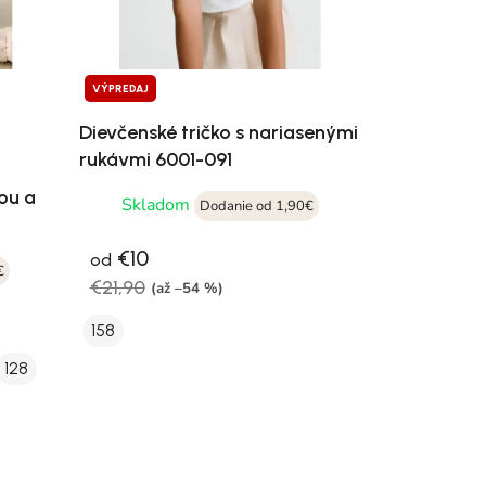
VÝPREDAJ
Dievčenské tričko s nariasenými
rukávmi 6001-091
čou a
Skladom
Dodanie od 1,90€
€10
od
€
€21,90
(až –54 %)
158
128