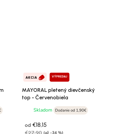
VÝPREDAJ
AKCIA
ym
MAYORAL pletený dievčenský
top - Červenobiela
Skladom
€
Dodanie od 1,90€
€18,15
od
€27,90
(až –34 %)