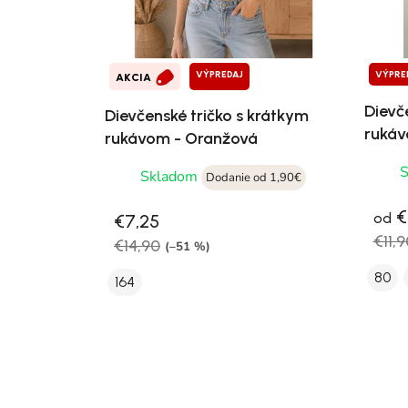
VÝPREDAJ
VÝPRE
AKCIA
Dievč
Dievčenské tričko s krátkym
ruká
rukávom - Oranžová
Skladom
Dodanie od 1,90€
€
od
€7,25
€11,9
€14,90
(–51 %)
80
164