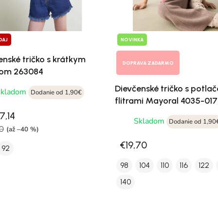
DAJ
NOVINKA
enské tričko s krátkym
DOPRAVA ZADARMO
vom 263084
Dievčenské tričko s potla
Skladom
Dodanie od 1,90€
flitrami Mayoral 4035-017
7,14
Skladom
Dodanie od 1,90
0
(až –40 %)
€19,70
92
98
104
110
116
122
140