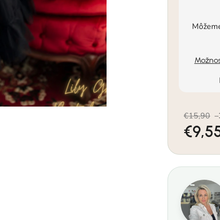
Môžeme 
Možnos
€15,90
–
€9,5
Jednotkov