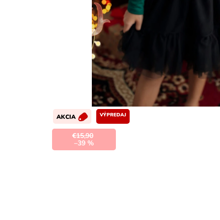
VÝPREDAJ
AKCIA
€15,90
–39 %