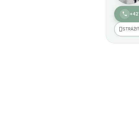
+42
STRÁŽI