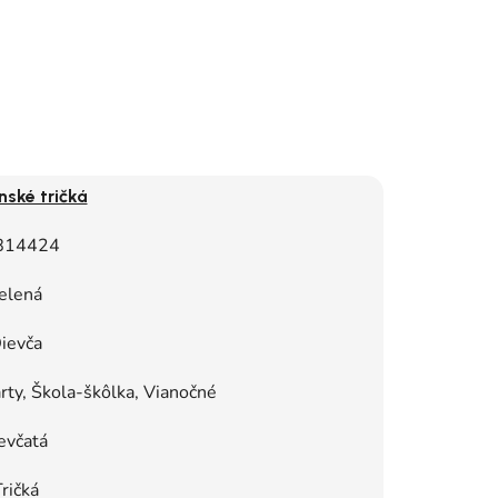
nské tričká
814424
elená
ievča
ty, Škola-škôlka, Vianočné
evčatá
ričká