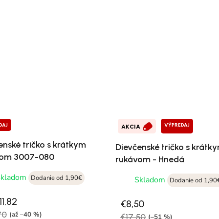
DAJ
VÝPREDAJ
AKCIA
enské tričko s krátkym
Dievčenské tričko s krátk
vom 3007-080
rukávom - Hnedá
Skladom
Dodanie od 1,90€
Skladom
Dodanie od 1,90
1,82
€8,50
70
(až –40 %)
€17,50
(–51 %)