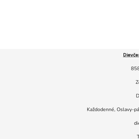
Dievče
85
Z
D
Každodenné, Oslavy-pár
di
T