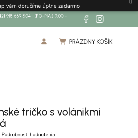
ákup vám doručíme úplne zadarmo
21 918 669 804 (PO-PIA:) 9:00 -
PRÁZDNY KOŠÍK
NÁKUPNÝ KOŠÍK
ské tričko s volánikmi
ná
otenie produktu je 0,0 z 5 hviezdičiek.
é
Podrobnosti hodnotenia