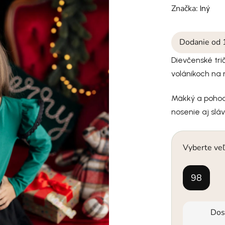
Značka:
Iný
Dodanie od 
Dievčenské tr
volánikoch na
Mäkký a pohod
nosenie aj sláv
Vyberte veľ
98
Dos