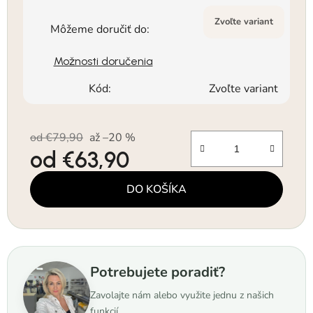
Zvoľte variant
Môžeme doručiť do:
Možnosti doručenia
Kód:
Zvoľte variant
od €79,90
až –20 %
od
€63,90
Jednotková cena:
DO KOŠÍKA
Potrebujete poradiť?
Zavolajte nám alebo využite jednu z našich
funkcií