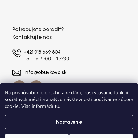
Potrebujete poradiť?
Kontaktujte nás
+421 918 669 804
Po-Pia: 9:00 - 17:30
info@obuvkovo.sk
Na prispôsobenie obsahu a reklám, poskytovanie funkcií
sociálnych médií a analýzu návštevnosti používame súbory
cookie. Viac informácií
.
tu
Nastavenie
Vytvoril Shoptet
a
Adatelier