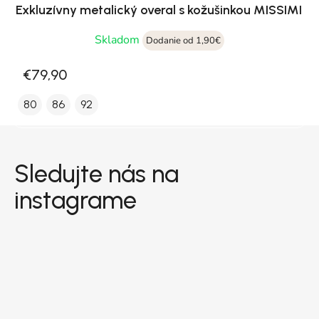
Exkluzívny metalický overal s kožušinkou MISSIMI
Skladom
Dodanie od 1,90€
€79,90
80
86
92
Zápätie
Sledujte nás na
instagrame