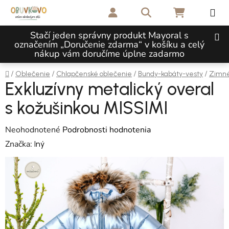
Prejsť na obsah
Hľadať
NÁKUPNÝ 
Stačí jeden správny produkt Mayoral s
označením „Doručenie zdarma“ v košíku a celý
nákup vám doručíme úplne zadarmo
Domov
/
/
/
/
Oblečenie
Chlapčenské oblečenie
Bundy-kabáty-vesty
Zimné
Exkluzívny metalický overal
s kožušinkou MISSIMI
Priemerné hodnotenie produktu je 0,0 z 5 hviezdičiek.
Neohodnotené
Podrobnosti hodnotenia
Značka:
Iný