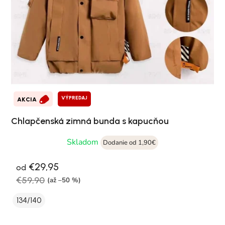
VÝPREDAJ
AKCIA
Chlapčenská zimná bunda s kapucňou
Skladom
Dodanie od 1,90€
€29,95
od
€59,90
(až –50 %)
134/140