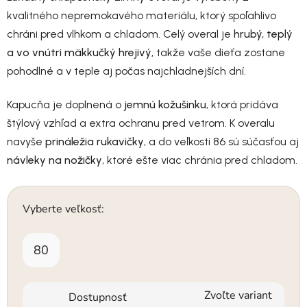
kvalitného nepremokavého materiálu, ktorý spoľahlivo
chráni pred vlhkom a chladom. Celý overal je
hrubý, teplý
a vo vnútri mäkkučký hrejivý
, takže vaše dieťa zostane
pohodlné a v teple aj počas najchladnejších dní.
Kapucňa je doplnená o
jemnú kožušinku
, ktorá pridáva
štýlový vzhľad a extra ochranu pred vetrom. K overalu
navyše
prináležia rukavičky
, a do veľkosti 86 sú súčasťou aj
návleky na nožičky
, ktoré ešte viac chránia pred chladom.
Vyberte veľkosť:
80
Zvoľte variant
Dostupnosť