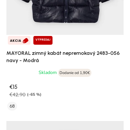
VÝPREDAJ
AKCIA
MAYORAL zimný kabát nepremokavý 2483-056
navy - Modrá
Skladom
Dodanie od 1,90€
€15
€42,90
(–65 %)
68