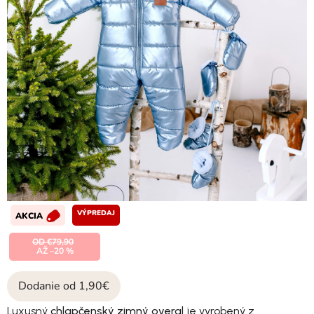
VÝPREDAJ
AKCIA
OD €79,90
AŽ –20 %
Dodanie od 1,90€
Luxusný
chlapčenský zimný overal
je vyrobený z