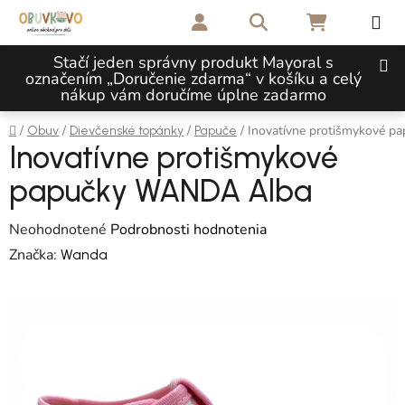
Prejsť na obsah
Hľadať
NÁKUPNÝ 
Stačí jeden správny produkt Mayoral s
označením „Doručenie zdarma“ v košíku a celý
nákup vám doručíme úplne zadarmo
Domov
/
/
/
/
Inovatívne protišmykové 
Obuv
Dievčenské topánky
Papuče
Inovatívne protišmykové
papučky WANDA Alba
Priemerné hodnotenie produktu je 0,0 z 5 hviezdičiek.
Neohodnotené
Podrobnosti hodnotenia
Značka:
Wanda