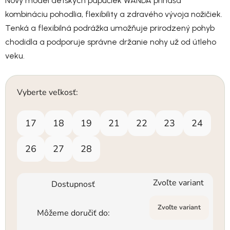
Nový model detských papučiek WANDA prináša
kombináciu pohodlia, flexibility a zdravého vývoja nožičiek.
Tenká a flexibilná podrážka umožňuje prirodzený pohyb
chodidla a podporuje správne držanie nohy už od útleho
veku.
Vyberte veľkosť:
17
18
19
21
22
23
24
26
27
28
Zvoľte variant
Dostupnosť
Zvoľte variant
Môžeme doručiť do: