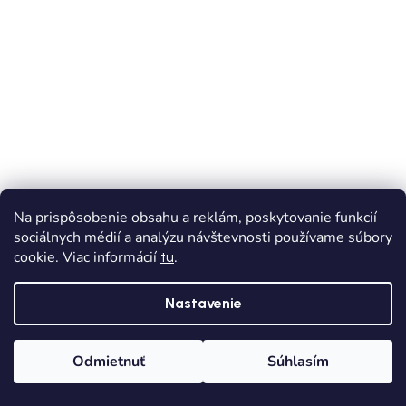
Na prispôsobenie obsahu a reklám, poskytovanie funkcií
sociálnych médií a analýzu návštevnosti používame súbory
Dievčenské plátené papuče BEFADO - Ružová
cookie. Viac informácií
.
tu
Skladom
Dodanie od 1,90€
Nastavenie
€19,90
Odmietnuť
Súhlasím
26
27
Domov
Kategórie
Wishlist
Košík
Zápätie