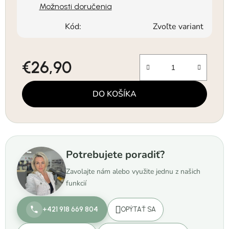
Možnosti doručenia
Kód:
Zvoľte variant
€26,90
Jednotková cena:
DO KOŠÍKA
Potrebujete poradiť?
Zavolajte nám alebo využite jednu z našich
funkcií
+421 918 669 804
OPÝTAŤ SA