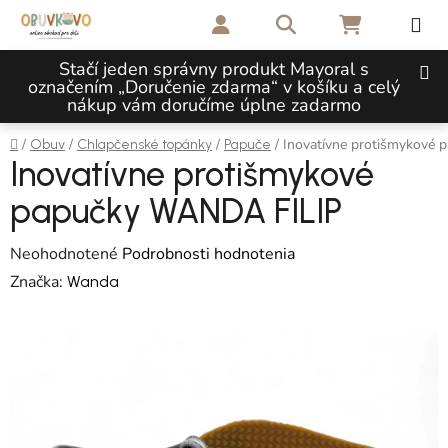
Prejsť na obsah
Hľadať
NÁKUPNÝ 
Stačí jeden správny produkt Mayoral s
označením „Doručenie zdarma“ v košíku a celý
nákup vám doručíme úplne zadarmo
Domov
/
/
/
/
Inovatívne protišmykové
Obuv
Chlapčenské topánky
Papuče
Inovatívne protišmykové
papučky WANDA FILIP
Priemerné hodnotenie produktu je 0,0 z 5 hviezdičiek.
Neohodnotené
Podrobnosti hodnotenia
Značka:
Wanda