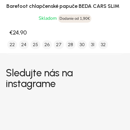
Barefoot chlapčenské papuče BEDA CARS SLIM
Skladom
Dodanie od 1,90€
€24,90
22
24
25
26
27
28
30
31
32
Zápätie
Sledujte nás na
instagrame