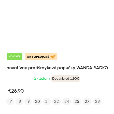
NOVINKA
ORTOPEDICKÉ
Inovatívne protišmykové papučky WANDA RADKO
Skladom
Dodanie od 1,90€
€26,90
17
18
19
20
21
22
24
25
27
28