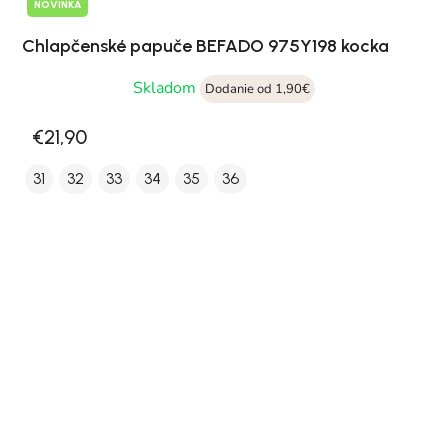
NOVINKA
Chlapčenské papuče BEFADO 975Y198 kocka
Skladom
Dodanie od 1,90€
€21,90
31
32
33
34
35
36