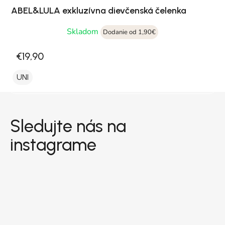
ABEL&LULA exkluzívna dievčenská čelenka
Skladom
Dodanie od 1,90€
€19,90
UNI
Zápätie
Sledujte nás na
instagrame