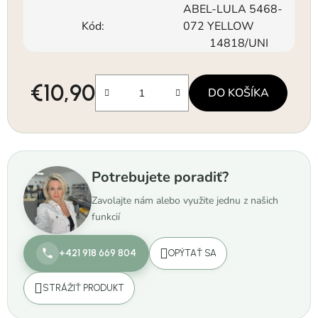
ABEL-LULA 5468-
Kód:
072 YELLOW
14818/UNI
€10,90
DO KOŠÍKA
Jednotková cena:
Potrebujete poradiť?
Zavolajte nám alebo využite jednu z našich
funkcií
+421 918 669 804
OPÝTAŤ SA
STRÁŽIŤ PRODUKT