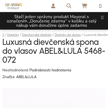
Prejsť na obsah
Hľadať
NÁKUPNÝ 
Stačí jeden správny produkt Mayoral s
označením „Doručenie zdarma“ v košíku a celý
nákup vám doručíme úplne zadarmo
Domov
/
/
/
/
Luxusná dievč
Doplnky
Dievčenské doplnky
Doplnky do vlasov
Luxusná dievčenská spona
do vlasov ABEL&LULA 5468-
072
Priemerné hodnotenie produktu je 0,0 z 5 hviezdičiek.
Neohodnotené
Podrobnosti hodnotenia
Značka:
ABEL&LULA