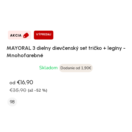
VÝPREDAJ
AKCIA
MAYORAL 3 dielny dievčenský set tričko + legíny -
Mnohofarebné
Skladom
Dodanie od 1,90€
€16,90
od
€35,90
(až –52 %)
98