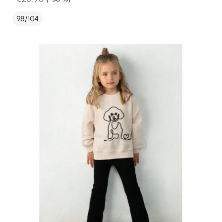
98/104