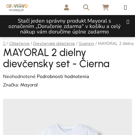
Prejsť na obsah
Hľadať
NÁKUPNÝ 
Stačí jeden správny produkt Mayoral s
označením „Doručenie zdarma“ v košíku a celý
nákup vám doručíme úplne zadarmo
Domov
/
/
/
/
MAYORAL 2 dielny d
Oblečenie
Dievčenské oblečenie
Súpravy
MAYORAL 2 dielny
dievčensky set - Čierna
Priemerné hodnotenie produktu je 0,0 z 5 hviezdičiek.
Neohodnotené
Podrobnosti hodnotenia
Značka:
Mayoral