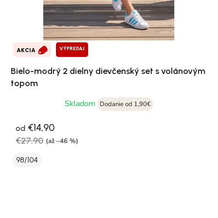
VÝPREDAJ
AKCIA
Bielo-modrý 2 dielny dievčenský set s volánovým
topom
Skladom
Dodanie od 1,90€
€14,90
od
€27,90
(až –46 %)
98/104