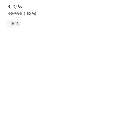
€19,95
€39,90
(–50 %)
110/116