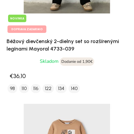
NOVINKA
DOPRAVA ZADARMO
Béžový dievčenský 2-dielny set so rozšírenými
legínami Mayoral 4733-039
Skladom
Dodanie od 1,90€
€36,10
98
110
116
122
134
140