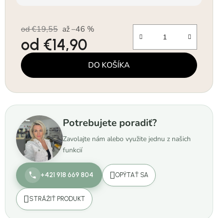
od €19,55
až –46 %
od
€14,90
Jednotková cena:
DO KOŠÍKA
Potrebujete poradiť?
Zavolajte nám alebo využite jednu z našich
funkcií
+421 918 669 804
OPÝTAŤ SA
STRÁŽIŤ PRODUKT