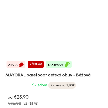
VÝPREDAJ
AKCIA
BAREFOOT
MAYORAL barefooot detská obuv - Béžová
Skladom
Dodanie od 1,90€
€25,90
od
€36,90
(až –29 %)