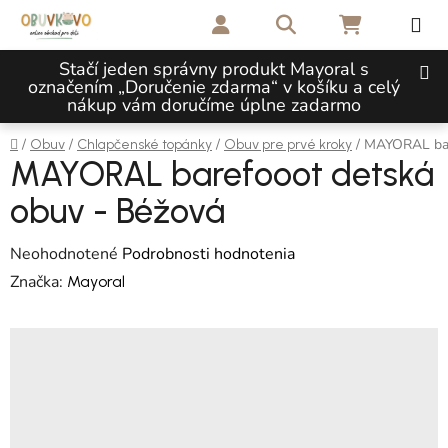
Prejsť na obsah
Hľadať
NÁKUPNÝ 
Stačí jeden správny produkt Mayoral s
označením „Doručenie zdarma“ v košíku a celý
nákup vám doručíme úplne zadarmo
Domov
/
/
/
/
MAYORAL bar
Obuv
Chlapčenské topánky
Obuv pre prvé kroky
MAYORAL barefooot detská
obuv - Béžová
Priemerné hodnotenie produktu je 0,0 z 5 hviezdičiek.
Neohodnotené
Podrobnosti hodnotenia
Značka:
Mayoral