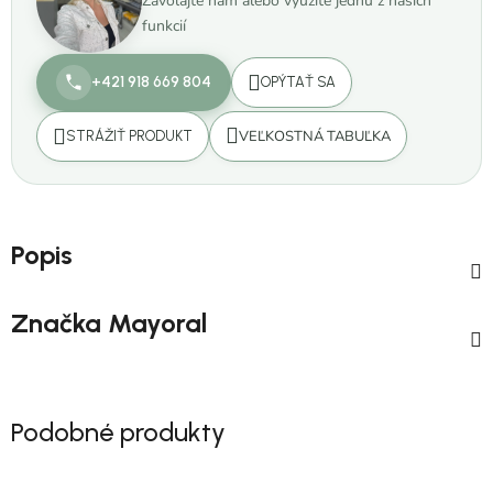
Zavolajte nám alebo využite jednu z našich
funkcií
+421 918 669 804
OPÝTAŤ SA
VEĽKOSTNÁ TABUĽKA
STRÁŽIŤ PRODUKT
Popis
Značka
Mayoral
Podobné produkty