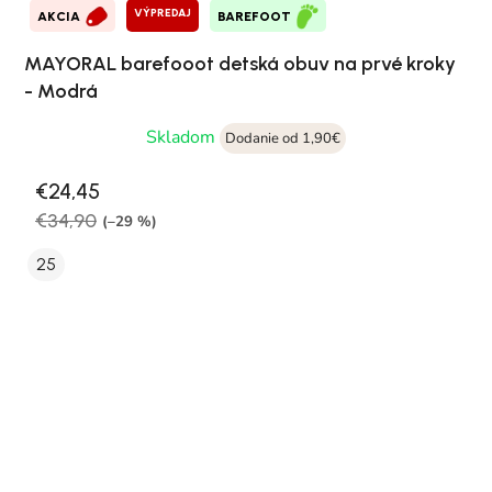
VÝPREDAJ
AKCIA
BAREFOOT
MAYORAL barefooot detská obuv na prvé kroky
- Modrá
Skladom
Dodanie od 1,90€
€24,45
€34,90
(–29 %)
25