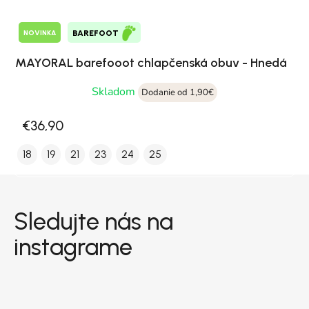
NOVINKA
BAREFOOT
MAYORAL barefooot chlapčenská obuv - Hnedá
Skladom
Dodanie od 1,90€
€36,90
18
19
21
23
24
25
Zápätie
Sledujte nás na
instagrame