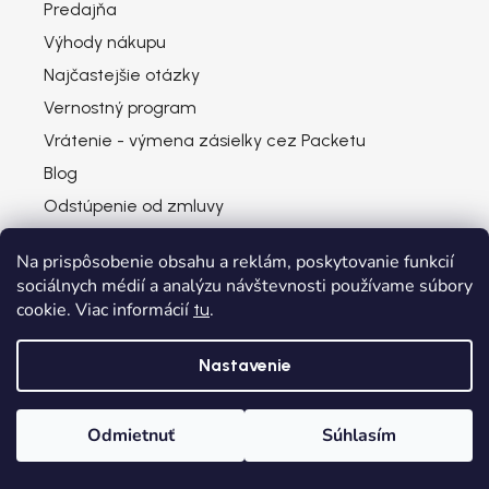
Predajňa
Výhody nákupu
Najčastejšie otázky
Vernostný program
Vrátenie - výmena zásielky cez Packetu
Blog
Odstúpenie od zmluvy
Na prispôsobenie obsahu a reklám, poskytovanie funkcií
sociálnych médií a analýzu návštevnosti používame súbory
cookie. Viac informácií
.
tu
Zákaznícky servis
Nastavenie
Kontakt
Poštovné a doprava
Odmietnuť
Súhlasím
Obchodné podmienky
Domov
Kategórie
Wishlist
Košík
Ochrana osobných údajov