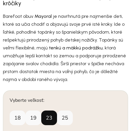
krôčiky
Barefoot obuv
Mayoral
je navrhnutá pre najmenšie deti,
ktoré sa učia chodiť a objavujú svoje prvé isté kroky. Ide o
ľahké, pohodlné topánky so španielskym pôvodom, ktoré
rešpektujú prirodzený pohyb detskej nožičky. Topánky sú
veľmi flexibilné, majú
tenkú a mäkkú podrážku
, ktorá
umožňuje lepší kontakt so zemou a podporuje prirodzené
zapájanie svalov chodidla. Širší priestor v špičke necháva
prstom dostatok miesta na voľný pohyb, čo je dôležité
najmä v období raného vývoja.
Vyberte veľkosť:
18
19
23
25