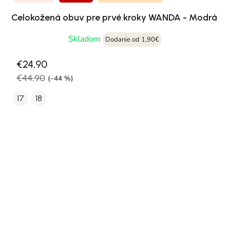
Celokožená obuv pre prvé kroky WANDA - Modrá
Skladom
Dodanie od 1,90€
€24,90
€44,90
(–44 %)
17
18