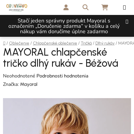
Prejsť na obsah
Hľadať
NÁKUPNÝ 
Stačí jeden správny produkt Mayoral s
označením „Doručenie zdarma“ v košíku a celý
nákup vám doručíme úplne zadarmo
Domov
/
/
/
/
/
MAYORAL
Oblečenie
Chlapčenské oblečenie
Tričká
Dlhý rukáv
MAYORAL chlapčenské
tričko dlhý rukáv - Béžová
Priemerné hodnotenie produktu je 0,0 z 5 hviezdičiek.
Neohodnotené
Podrobnosti hodnotenia
Značka:
Mayoral