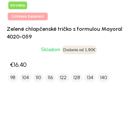
NOVINKA
DOPRAVA ZADARMO
Zelené chlapčenské tričko s formulou Mayoral
4020-059
Skladom
Dodanie od 1,90€
€16,40
98
104
110
116
122
128
134
140