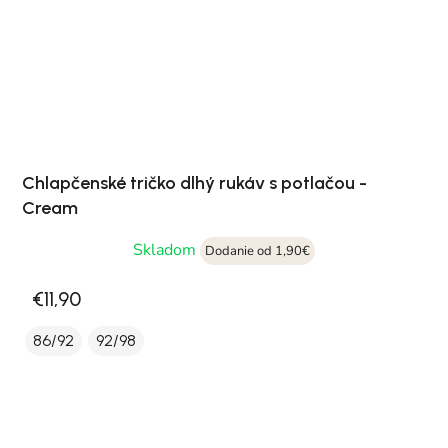
Chlapčenské tričko dlhý rukáv s potlačou -
Cream
Skladom
Dodanie od 1,90€
€11,90
86/92
92/98