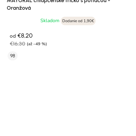
MAYORAL chlapčenské tričko s potlačou -
Oranžová
Skladom
Dodanie od 1,90€
€8,20
od
€16,30
(až –49 %)
98