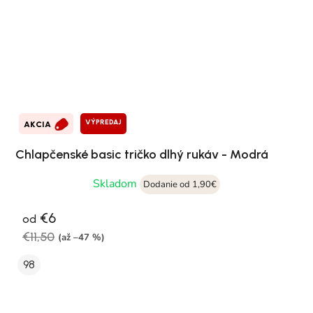
VÝPREDAJ
AKCIA
Chlapčenské basic tričko dlhý rukáv - Modrá
Skladom
Dodanie od 1,90€
€6
od
€11,50
(až –47 %)
98