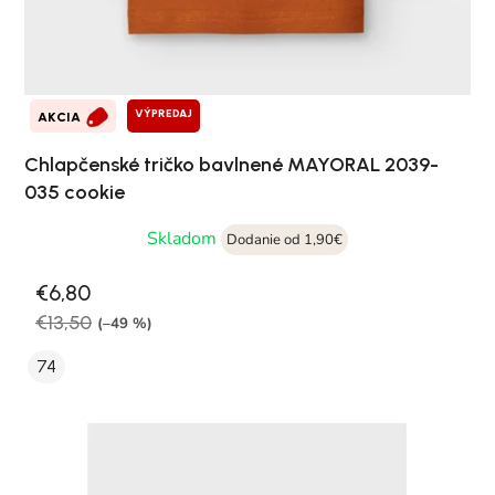
VÝPREDAJ
AKCIA
Chlapčenské tričko bavlnené MAYORAL 2039-
035 cookie
Skladom
Dodanie od 1,90€
€6,80
€13,50
(–49 %)
74