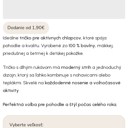
Dodanie od 1,90€
Ideálne
tričko pre aktívnych chlapcov
, ktoré spája
pohodlie a kvalitu. Vyrobené zo
100 % bavlny
, mäkkej,
priedušnej a šetrnej k detskej pokožke.
Tričko s dlhým rukávom má
moderný strih
a jednoduchý
dizajn, ktorý sa ľahko kombinuje s nohavicami alebo
teplákmi. Skvelé na
každodenné nosenie a voľnočasové
aktivity
.
Perfektná voľba pre pohodlie a štýl počas celého roka.
Vyberte veľkosť: