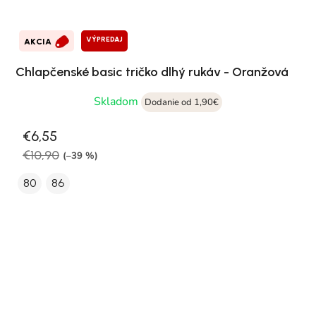
VÝPREDAJ
AKCIA
Chlapčenské basic tričko dlhý rukáv - Oranžová
Skladom
Dodanie od 1,90€
€6,55
€10,90
(–39 %)
80
86