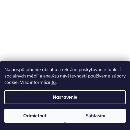
Na prispôsobenie obsahu a reklám, poskytovanie funkcií
sociálnych médií a analýzu návštevnosti používame súbory
cookie. Viac informácií
.
tu
VÝPREDAJ
AKCIA
Chlapčenské tričko dlhý rukáv - Sivá
Nastavenie
Skladom
Dodanie od 1,90€
Odmietnuť
Súhlasím
€6,90
od
Domov
Kategórie
Wishlist
Košík