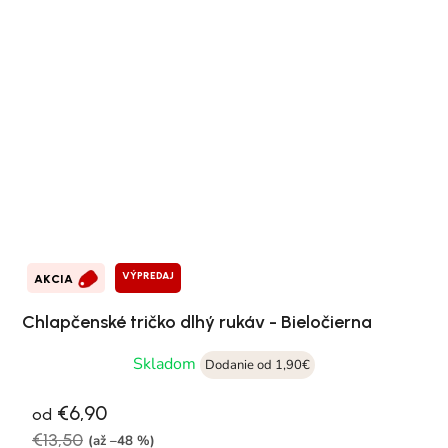
VÝPREDAJ
AKCIA
Chlapčenské tričko dlhý rukáv - Bieločierna
Skladom
Dodanie od 1,90€
€6,90
od
€13,50
(až –48 %)