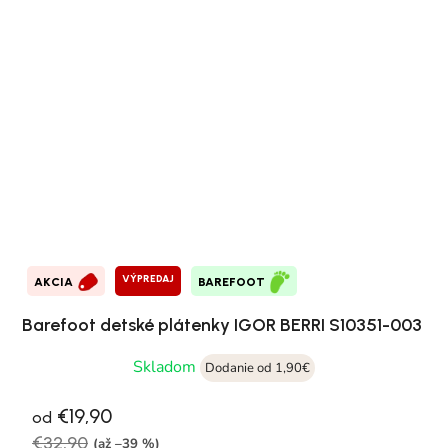
VÝPREDAJ
AKCIA
BAREFOOT
Barefoot detské plátenky IGOR BERRI S10351-003
Skladom
Dodanie od 1,90€
€19,90
od
€32,90
(až –39 %)