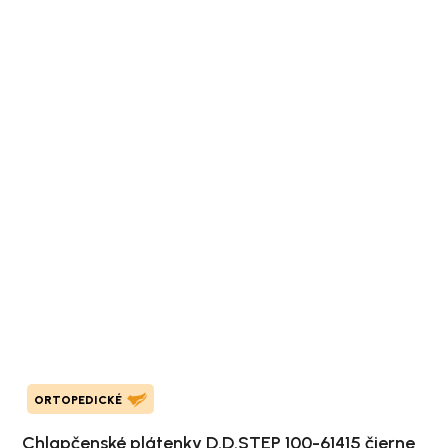
ORTOPEDICKÉ
Chlapčenské plátenky D.D.STEP 100-61415 čierne