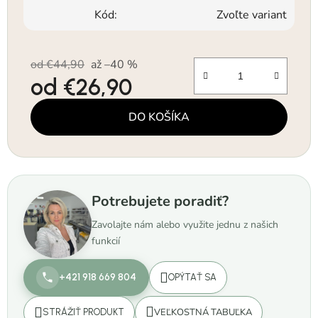
Kód:
Zvoľte variant
od €44,90
až –40 %
od
€26,90
Jednotková cena:
DO KOŠÍKA
Potrebujete poradiť?
Zavolajte nám alebo využite jednu z našich
funkcií
+421 918 669 804
OPÝTAŤ SA
VEĽKOSTNÁ TABUĽKA
STRÁŽIŤ PRODUKT