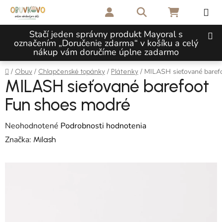
Prejsť na obsah
Hľadať
NÁKUPNÝ 
Stačí jeden správny produkt Mayoral s
označením „Doručenie zdarma“ v košíku a celý
nákup vám doručíme úplne zadarmo
Domov
/
/
/
/
MILASH sieťované baref
Obuv
Chlapčenské topánky
Plátenky
MILASH sieťované barefoot
Fun shoes modré
Priemerné hodnotenie produktu je 0,0 z 5 hviezdičiek.
Neohodnotené
Podrobnosti hodnotenia
Značka:
Milash