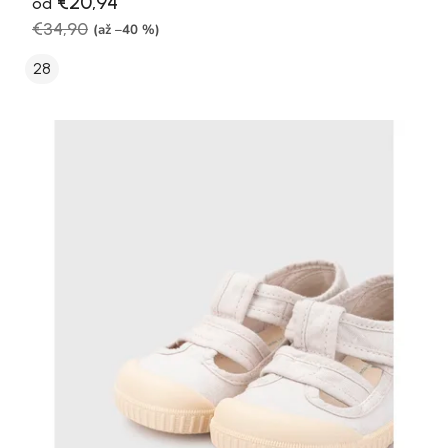
€20,94
od
€34,90
(až –40 %)
28