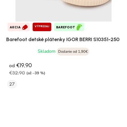
VÝPREDAJ
AKCIA
BAREFOOT
Barefoot detské plátenky IGOR BERRI S10351-250
Skladom
Dodanie od 1,90€
€19,90
od
€32,90
(až –39 %)
27