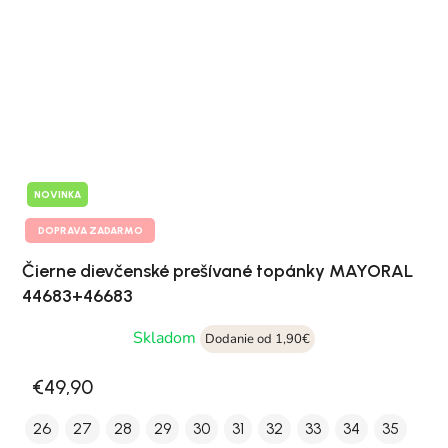
NOVINKA
DOPRAVA ZADARMO
Čierne dievčenské prešívané topánky MAYORAL
44683+46683
Skladom
Dodanie od 1,90€
€49,90
26
27
28
29
30
31
32
33
34
35