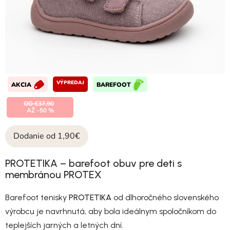
VÝPREDAJ
AKCIA
BAREFOOT
OD €37,90
AŽ –50 %
Dodanie od 1,90€
PROTETIKA – barefoot obuv pre deti s
membránou PROTEX
Barefoot tenisky
PROTETIKA
od dlhoročného slovenského
výrobcu je navrhnutá, aby bola ideálnym spoločníkom do
teplejších jarných a letných dní.