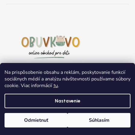
Na prispôsobenie obsahu a reklám, poskytovanie funkcií
sociálnych médií a analýzu návštevnosti používame súbory
cookie. Viac informácií
.
tu
Nastavenie
Užitočné informácie
Odmietnuť
Súhlasím
Domov
Kategórie
Wishlist
Košík
O nás