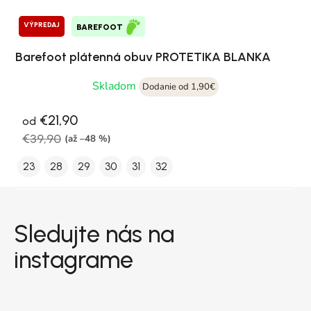
VÝPREDAJ
BAREFOOT
Barefoot plátenná obuv PROTETIKA BLANKA
Skladom
Dodanie od 1,90€
€21,90
od
€39,90
(až –48 %)
23
28
29
30
31
32
Zápätie
Sledujte nás na
instagrame