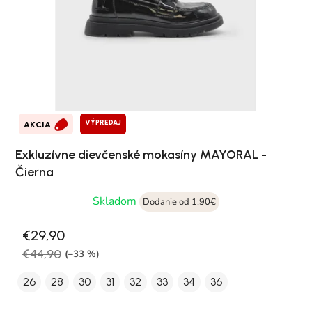
VÝPREDAJ
AKCIA
Exkluzívne dievčenské mokasíny MAYORAL -
Čierna
Skladom
Dodanie od 1,90€
€29,90
€44,90
(–33 %)
26
28
30
31
32
33
34
36