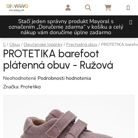
Prejsť na obsah
Hľadať
NÁKUPNÝ 
Stačí jeden správny produkt Mayoral s
označením „Doručenie zdarma“ v košíku a celý
nákup vám doručíme úplne zadarmo
Domov
/
/
/
/
PROTETIKA barefoo
Obuv
Dievčenské topánky
Prechodná obuv
PROTETIKA barefoot
plátenná obuv - Ružová
Priemerné hodnotenie produktu je 0,0 z 5 hviezdičiek.
Neohodnotené
Podrobnosti hodnotenia
Značka:
Protetika