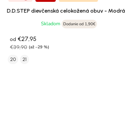
D.D.STEP dievčenská celokožená obuv - Modrá
Skladom
Dodanie od 1,90€
€27,95
od
€39,90
(až –29 %)
20
21