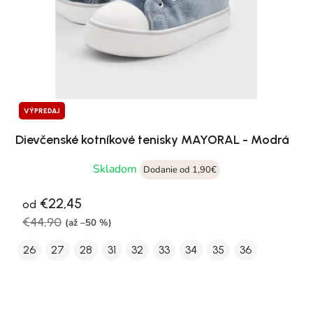
VÝPREDAJ
Dievčenské kotníkové tenisky MAYORAL - Modrá
Skladom
Dodanie od 1,90€
€22,45
od
€44,90
(až –50 %)
26
27
28
31
32
33
34
35
36