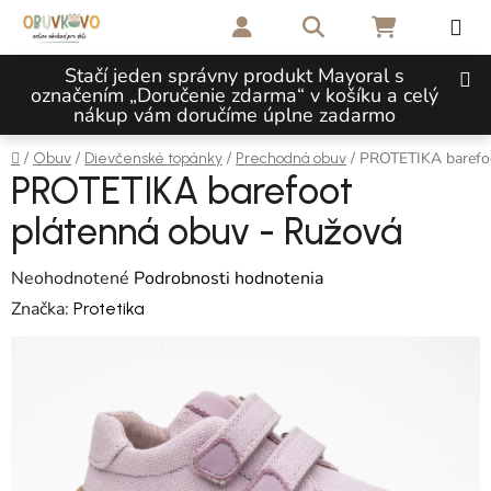
Prejsť na obsah
Hľadať
NÁKUPNÝ 
Stačí jeden správny produkt Mayoral s
označením „Doručenie zdarma“ v košíku a celý
nákup vám doručíme úplne zadarmo
Domov
/
/
/
/
PROTETIKA barefoo
Obuv
Dievčenské topánky
Prechodná obuv
PROTETIKA barefoot
plátenná obuv - Ružová
Priemerné hodnotenie produktu je 0,0 z 5 hviezdičiek.
Neohodnotené
Podrobnosti hodnotenia
Značka:
Protetika