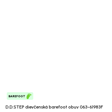
BAREFOOT
D.D.STEP dievčenská barefoot obuv 063-61983F