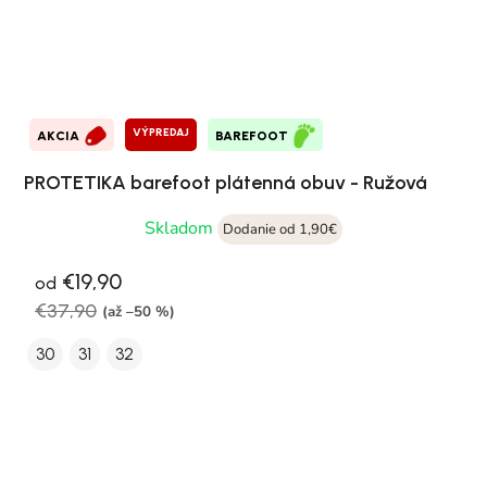
VÝPREDAJ
AKCIA
BAREFOOT
PROTETIKA barefoot plátenná obuv - Ružová
Skladom
Dodanie od 1,90€
€19,90
od
€37,90
(až –50 %)
30
31
32