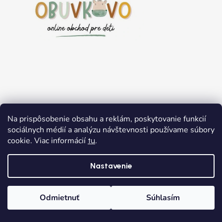
Na prispôsobenie obsahu a reklám, poskytovanie funkcií
sociálnych médií a analýzu návštevnosti používame súbory
Užitočné informácie
cookie. Viac informácií
.
tu
O nás
Nastavenie
Predajňa
Výhody nákupu
Odmietnuť
Súhlasím
Najčastejšie otázky
Domov
Kategórie
Wishlist
Košík
Vernostný program