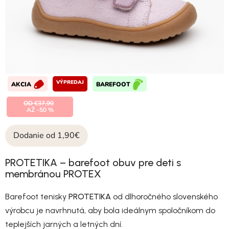
VÝPREDAJ
AKCIA
BAREFOOT
OD €37,90
AŽ –50 %
Dodanie od 1,90€
PROTETIKA – barefoot obuv pre deti s
membránou PROTEX
Barefoot tenisky
PROTETIKA
od dlhoročného slovenského
výrobcu je navrhnutá, aby bola ideálnym spoločníkom do
teplejších jarných a letných dní.