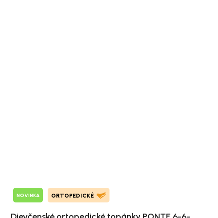
NOVINKA
ORTOPEDICKÉ
Dievčenské ortopedické topánky PONTE 6-6-