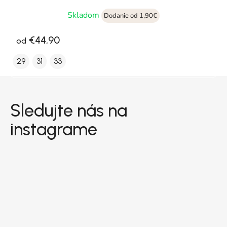
Skladom
Dodanie od 1,90€
€44,90
od
29
31
33
Zápätie
Sledujte nás na
instagrame