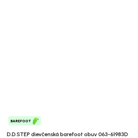
BAREFOOT
D.D.STEP dievčenská barefoot obuv 063-61983D