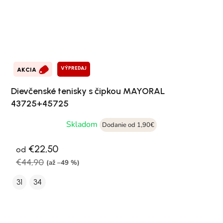
VÝPREDAJ
AKCIA
Dievčenské tenisky s čipkou MAYORAL
43725+45725
Skladom
Dodanie od 1,90€
€22,50
od
€44,90
(až –49 %)
31
34