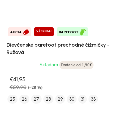
VÝPREDAJ
AKCIA
BAREFOOT
Dievčenské barefoot prechodné čižmičky -
Ružová
Skladom
Dodanie od 1,90€
€41,95
€59,90
(–29 %)
25
26
27
28
29
30
31
33