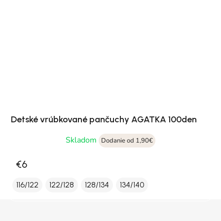
Detské vrúbkované pančuchy AGATKA 100den
Skladom
Dodanie od 1,90€
€6
116/122
122/128
128/134
134/140
Zápätie