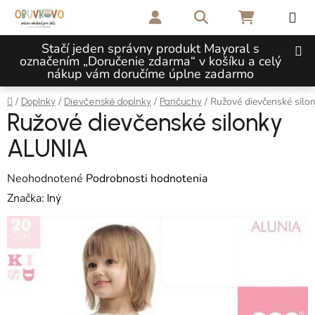
Prejsť na obsah
Hľadať
NÁKUPNÝ 
Stačí jeden správny produkt Mayoral s
označením „Doručenie zdarma“ v košíku a celý
nákup vám doručíme úplne zadarmo
Domov
/
/
/
/
Ružové dievčenské sil
Doplnky
Dievčenské doplnky
Pančuchy
Ružové dievčenské silonky
ALUNIA
Priemerné hodnotenie produktu je 0,0 z 5 hviezdičiek.
Neohodnotené
Podrobnosti hodnotenia
Značka:
Iný