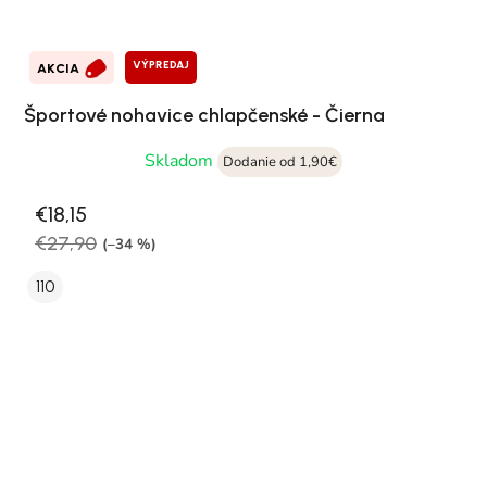
VÝPREDAJ
AKCIA
Športové nohavice chlapčenské - Čierna
Skladom
Dodanie od 1,90€
€18,15
€27,90
(–34 %)
110