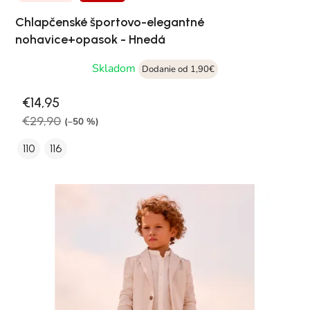
Chlapčenské športovo-elegantné
nohavice+opasok - Hnedá
Skladom
Dodanie od 1,90€
€14,95
€29,90
(–50 %)
110
116