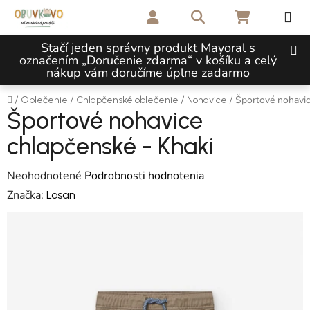
Prejsť na obsah
Hľadať
NÁKUPNÝ 
Stačí jeden správny produkt Mayoral s
označením „Doručenie zdarma“ v košíku a celý
nákup vám doručíme úplne zadarmo
Domov
/
/
/
/
Športové nohavic
Oblečenie
Chlapčenské oblečenie
Nohavice
Športové nohavice
chlapčenské - Khaki
Priemerné hodnotenie produktu je 0,0 z 5 hviezdičiek.
Neohodnotené
Podrobnosti hodnotenia
Značka:
Losan