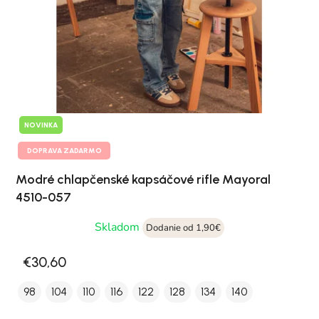
NOVINKA
DOPRAVA ZADARMO
Modré chlapčenské kapsáčové rifle Mayoral
4510-057
Skladom
Dodanie od 1,90€
€30,60
98
104
110
116
122
128
134
140