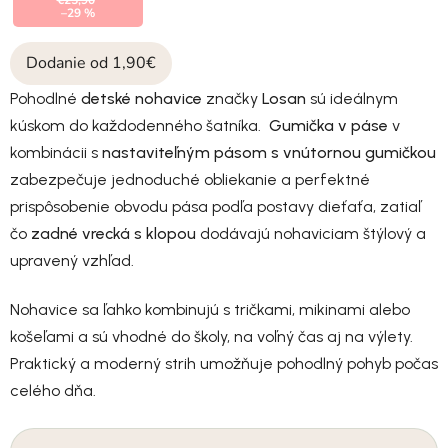
€25,90
–29 %
Dodanie od 1,90€
Pohodlné
detské nohavice
značky
Losan
sú ideálnym
kúskom do každodenného šatníka.
Gumička v páse
v
kombinácii s
nastaviteľným pásom s vnútornou gumičkou
zabezpečuje jednoduché obliekanie a perfektné
prispôsobenie obvodu pása podľa postavy dieťaťa, zatiaľ
čo
zadné vrecká s klopou
dodávajú nohaviciam štýlový a
upravený vzhľad.
Nohavice sa ľahko kombinujú s tričkami, mikinami alebo
košeľami a sú vhodné do školy, na voľný čas aj na výlety.
Praktický a moderný strih umožňuje pohodlný pohyb počas
celého dňa.