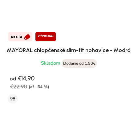
VÝPREDAJ
AKCIA
MAYORAL chlapčenské slim-fit nohavice - Modrá
Skladom
Dodanie od 1,90€
€14,90
od
€22,90
(až –34 %)
98