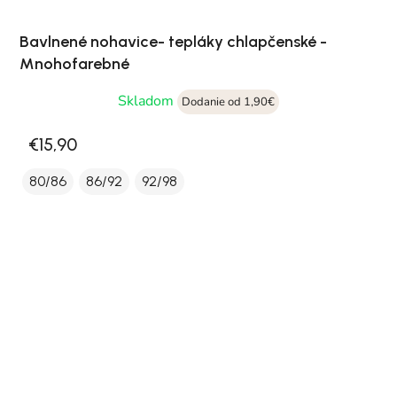
Bavlnené nohavice- tepláky chlapčenské -
Mnohofarebné
Skladom
Dodanie od 1,90€
€15,90
80/86
86/92
92/98