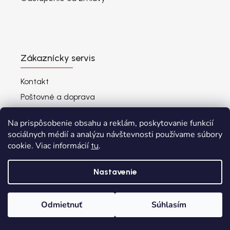
Zákaznícky servis
Kontakt
Poštovné a doprava
Obchodné podmienky
Na prispôsobenie obsahu a reklám, poskytovanie funkcií
Ochrana osobných údajov
sociálnych médií a analýzu návštevnosti používame súbory
Dokumenty
cookie. Viac informácií
.
tu
Reklamačný formulár
Nastavenie
Odmietnuť
Súhlasím
Potrebujete poradiť?
Domov
Kategórie
Wishlist
Košík