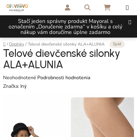
Prejsť na obsah
Hľadať
NÁKUPNÝ 
Stačí jeden správny produkt Mayoral s
označením „Doručenie zdarma“ v košíku a celý
nákup vám doručíme úplne zadarmo
Domov
Späť
/
/
Telové dievčenské silonky ALA+ALUNIA
Doplnky
Telové dievčenské silonky
ALA+ALUNIA
Priemerné hodnotenie produktu je 0,0 z 5 hviezdičiek.
Neohodnotené
Podrobnosti hodnotenia
Značka:
Iný