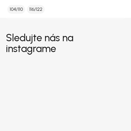
104/110
116/122
Zápätie
Sledujte nás na
instagrame