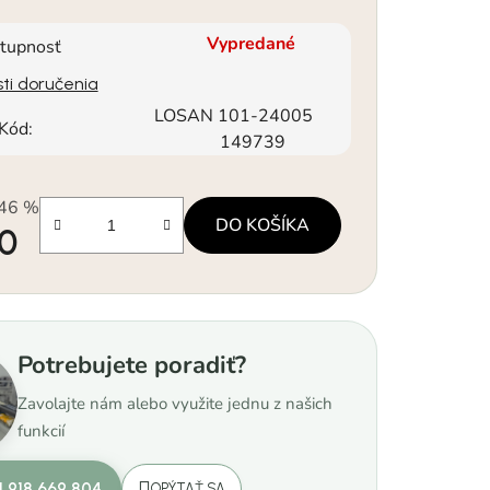
Vypredané
tupnosť
ti doručenia
LOSAN 101-24005
Kód:
149739
46 %
DO KOŠÍKA
90
á cena:
Potrebujete poradiť?
Zavolajte nám alebo využite jednu z našich
funkcií
1 918 669 804
OPÝTAŤ SA