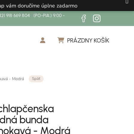
ákup vám doručíme úplne zadarmo
21 918 669 804 (PO-PIA:) 9:00 -
PRÁZDNY KOŠÍK
NÁKUPNÝ KOŠÍK
Späť
kavá - Modrá
chlapčenska
odná bunda
mokavá - Modrá