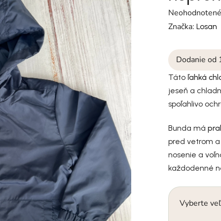
Priemerné hodn
Neohodnoten
Značka:
Losan
Dodanie od 
Táto
ľahká ch
jeseň a chladn
spoľahlivo och
Bunda má
pra
pred vetrom a
nosenie a voľ
každodenné no
Vyberte veľ