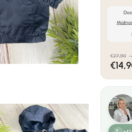
Dos
Možnos
€27,90
–
€14,
Jednotkov
+42