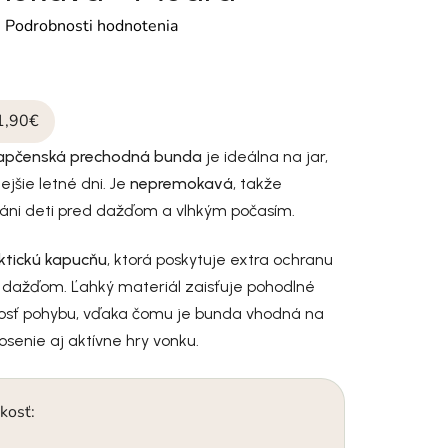
otenie produktu je 0,0 z 5 hviezdičiek.
é
Podrobnosti hodnotenia
1,90€
lapčenská prechodná bunda
je ideálna na jar,
ejšie letné dni. Je
nepremokavá
, takže
ráni deti pred dažďom a vlhkým počasím.
ktickú kapucňu
, ktorá poskytuje extra ochranu
 dažďom. Ľahký materiál zaisťuje pohodlné
nosť pohybu, vďaka čomu je bunda vhodná na
senie aj aktívne hry vonku.
kosť: