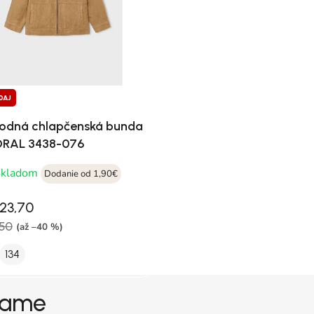
DAJ
odná chlapčenská bunda
RAL 3438-076
Skladom
Dodanie od 1,90€
23,70
50
(až –40 %)
134
grame