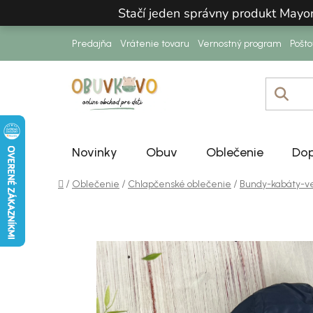
Prejsť na obsah
Stačí jeden správny produkt Mayo
Predajňa
Vrátenie tovaru
Vernostný program
Pošt
Novinky
Obuv
Oblečenie
Dop
Domov
/
/
/
Oblečenie
Chlapčenské oblečenie
Bundy-kabáty-v