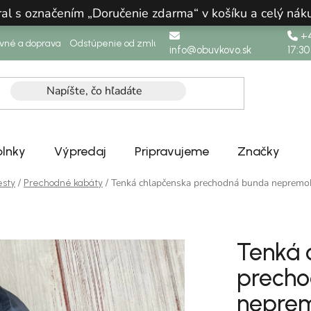
ral s označením „Doručenie zdarma“ v košíku a celý n
+4
ovné a doprava
Odstúpenie od zmluvy
info@obuvkovo.sk
17:30
lnky
Výpredaj
Pripravujeme
Značky
/
/
Tenká chlapčenska prechodná bunda nepremo
esty
Prechodné kabáty
Tenká 
prech
nepre