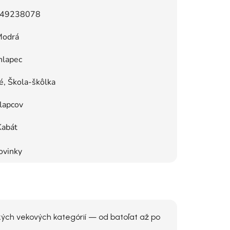
49238078
odrá
hlapec
, Škola-škôlka
lapcov
Kabát
ovinky
kých vekových kategórií — od batoľat až po