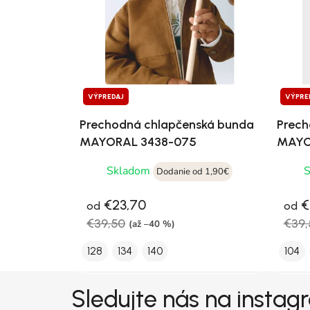
VÝPREDAJ
VÝPRE
Prechodná chlapčenská bunda
Prech
MAYORAL 3438-075
MAYO
Skladom
Dodanie od 1,90€
€23,70
€
od
od
€39,50
€39,
(až –40 %)
128
134
140
104
Zápätie
Sledujte nás na insta