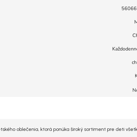
56066
M
C
Každodenné
ch
N
kého oblečenia, ktorá ponúka široký sortiment pre deti všet