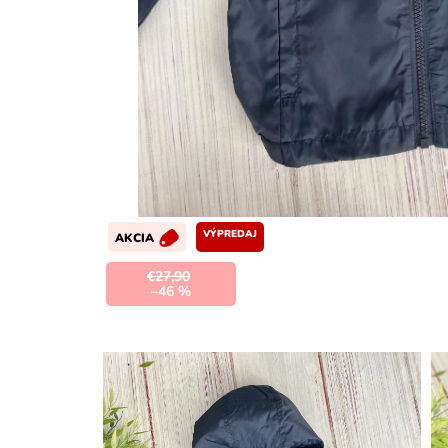
VÝPREDAJ
AKCIA
€27,90
–46 %