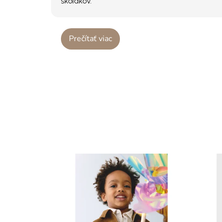
školákov.
Prečítať viac