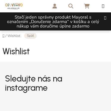
Prejsť na obsah
Hľadať
NÁKUPNÝ 
Stačí jeden správny produkt Mayoral s
označením „Doručenie zdarma“ v košíku a celý
nákup vám doručíme úplne zadarmo
Domov
Späť
/
Wishlist
Wishlist
Zápätie
Sledujte nás na
instagrame