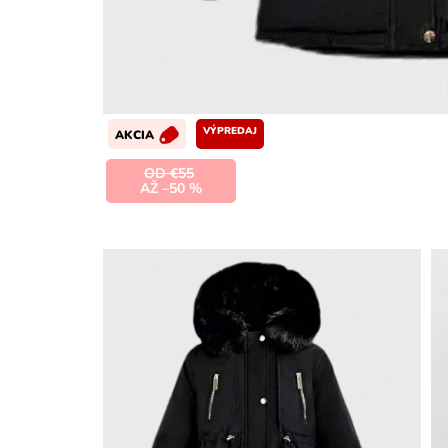
VÝPREDAJ
AKCIA
OD €55
AŽ –50 %