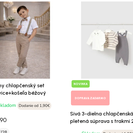
NOVINKA
lny chlapčenský set
ice+košeľa béžový
DOPRAVA ZADARMO
Skladom
Dodanie od 1,90€
Sivá 3-dielna chlapčensk
,90
pletená súprava s trakmi
028
128