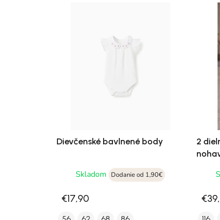
Dievčenské bavlnené body
2 die
nohav
Skladom
Dodanie od 1,90€
€17,90
€39
56
62
68
86
116