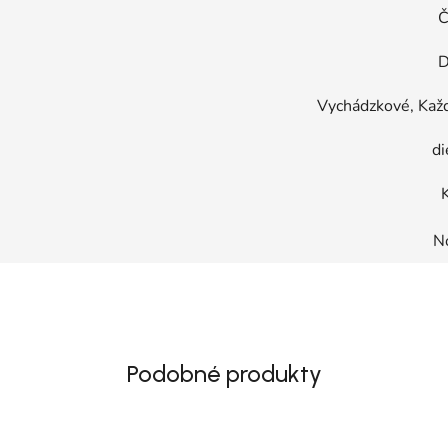
Č
D
Vychádzkové, Kaž
di
N
Podobné produkty