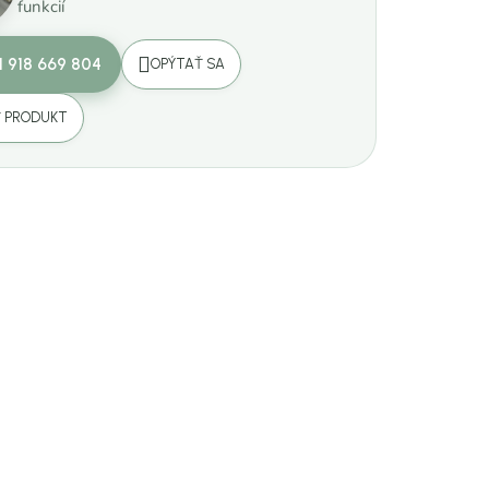
funkcií
1 918 669 804
OPÝTAŤ SA
Ť PRODUKT