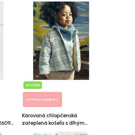
NOVINKA
DOPRAVA ZADARMO
á
Károvaná chlapčenská
 2609-
zateplená košeľa s dlhým
rukávom Mayoral 2108-059