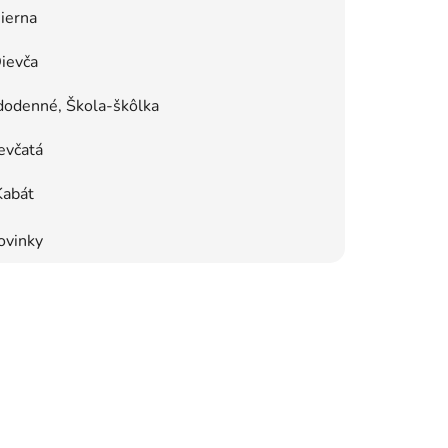
ierna
ievča
dodenné, Škola-škôlka
evčatá
Kabát
ovinky