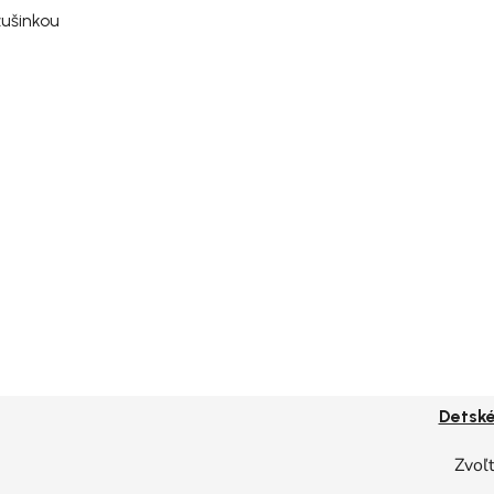
ušinkou
Detské
Zvoľt