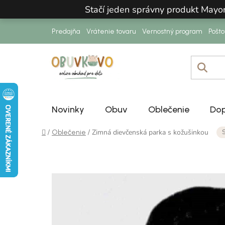
Prejsť na obsah
Stačí jeden správny produkt Mayo
Predajňa
Vrátenie tovaru
Vernostný program
Pošt
Novinky
Obuv
Oblečenie
Dop
Domov
/
/
Zimná dievčenská parka s kožušinkou
Oblečenie