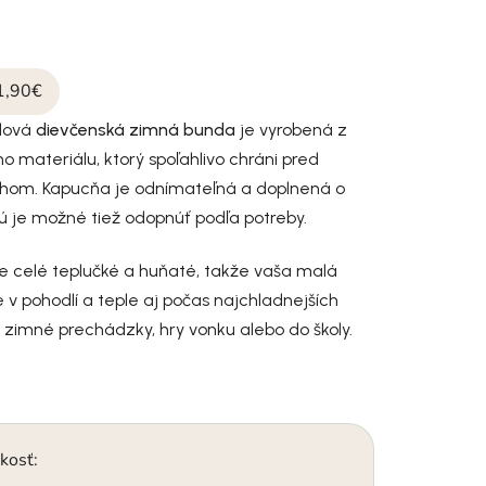
1,90€
ýlová
dievčenská zimná bunda
je vyrobená z
materiálu, ktorý spoľahlivo chráni pred
om. Kapucňa je odnímateľná a doplnená o
rú je možné tiež odopnúť podľa potreby.
e celé teplučké a huňaté, takže vaša malá
 v pohodlí a teple aj počas najchladnejších
a zimné prechádzky, hry vonku alebo do školy.
kosť: