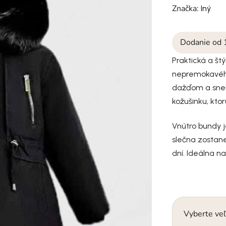
Značka:
Iný
Dodanie od 
Praktická a št
nepremokavého 
dažďom a sneh
kožušinku, kto
Vnútro bundy j
slečna zostane
dní. Ideálna n
Vyberte veľ