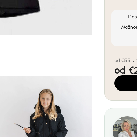
Dos
Možnos
od €55
a
od
€
Jednotkov