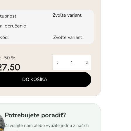
Zvoľte variant
tupnosť
ti doručenia
Kód:
Zvoľte variant
ž –50 %
27,50
á cena:
DO KOŠÍKA
Potrebujete poradiť?
Zavolajte nám alebo využite jednu z našich