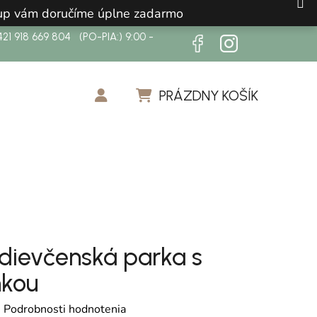
ákup vám doručíme úplne zadarmo
21 918 669 804 (PO-PIA:) 9:00 -
PRÁZDNY KOŠÍK
NÁKUPNÝ KOŠÍK
dievčenská parka s
nkou
otenie produktu je 0,0 z 5 hviezdičiek.
é
Podrobnosti hodnotenia