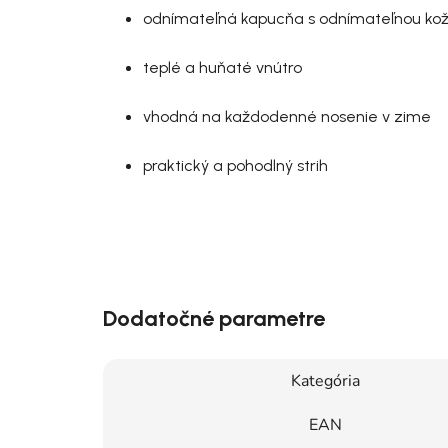
odnímateľná kapucňa s odnímateľnou kož
teplé a huňaté vnútro
vhodná na každodenné nosenie v zime
praktický a pohodlný strih
Dodatočné parametre
Kategória
EAN