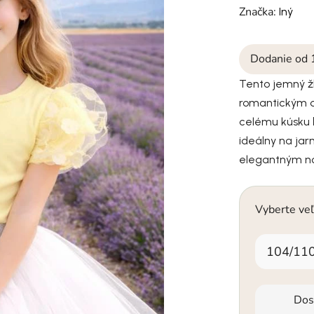
Značka:
Iný
Dodanie od 
Tento jemný žl
romantickým d
celému kúsku 
ideálny na jarn
elegantným n
Vyberte veľ
104/11
Dos