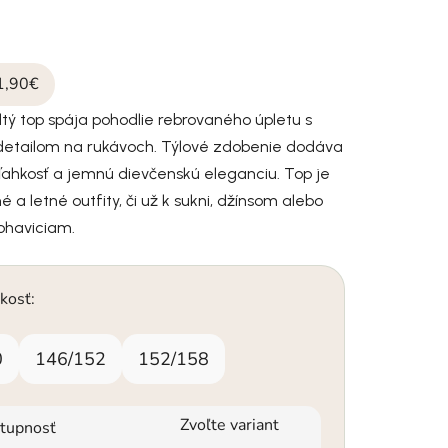
1,90€
tý top spája pohodlie rebrovaného úpletu s
etailom na rukávoch. Týlové zdobenie dodáva
ľahkosť a jemnú dievčenskú eleganciu. Top je
é a letné outfity, či už k sukni, džínsom alebo
ohaviciam.
kosť:
0
146/152
152/158
Zvoľte variant
tupnosť