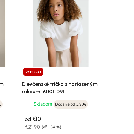
VÝPREDAJ
ym
Dievčenské tričko s nariasenými
rukávmi 6001-091
Skladom
€
Dodanie od 1,90€
€10
od
€21,90
(až –54 %)