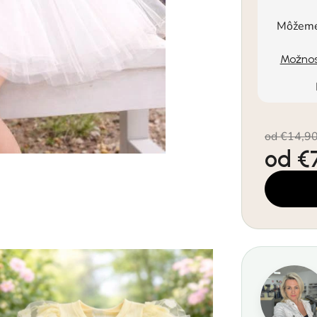
Môžeme 
Možnos
od €14,9
od
€
Jednotkov