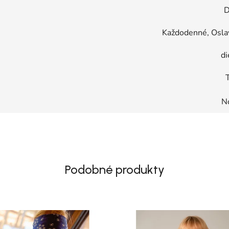
D
Každodenné, Oslav
di
T
N
Podobné produkty