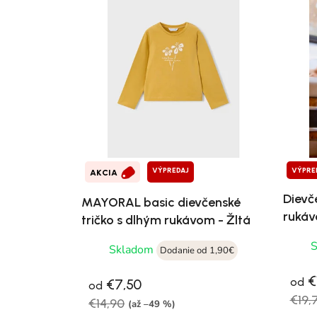
VÝPREDAJ
VÝPRE
AKCIA
Dievč
MAYORAL basic dievčenské
rukáv
tričko s dlhým rukávom - Žltá
Skladom
Dodanie od 1,90€
€1
od
€7,50
od
€19,
€14,90
(až –49 %)