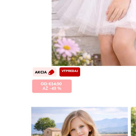
VÝPREDAJ
AKCIA
OD €14,90
AŽ –49 %