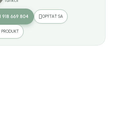
funkcií
1 918 669 804
OPÝTAŤ SA
Ť PRODUKT