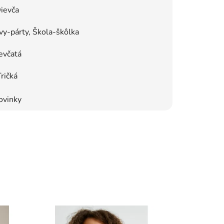
ievča
y-párty, Škola-škôlka
evčatá
ričká
ovinky