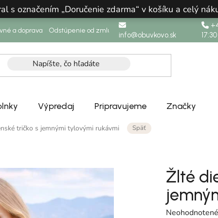
ral s označením „Doručenie zdarma“ v košíku a celý n
+4
ovné a doprava
Odstúpenie od zmluvy
info@obuvkovo.sk
17:30
lnky
Výpredaj
Pripravujeme
Značky
Späť
enské tričko s jemnými tylovými rukávmi
Žlté di
jemným
Priemerné hodn
Neohodnoten