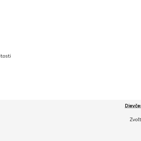
tosti
Dievče
Zvoľt