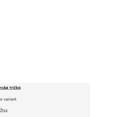
nské tričká
e variant
Žltá