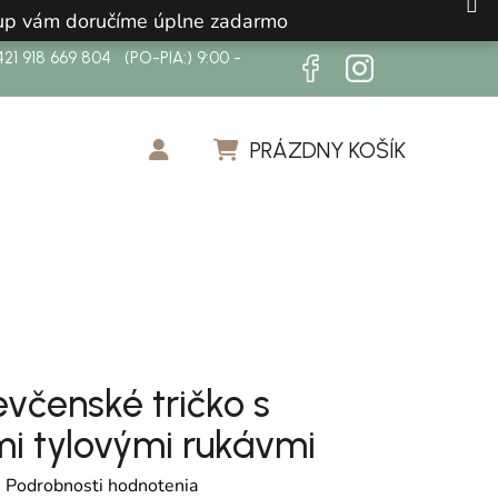
ákup vám doručíme úplne zadarmo
21 918 669 804 (PO-PIA:) 9:00 -
PRÁZDNY KOŠÍK
NÁKUPNÝ KOŠÍK
evčenské tričko s
i tylovými rukávmi
otenie produktu je 0,0 z 5 hviezdičiek.
é
Podrobnosti hodnotenia