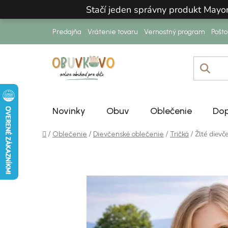
Prejsť na obsah
Stačí jeden správny produkt Mayo
Predajňa
Vrátenie tovaru
Vernostný program
Pošt
Novinky
Obuv
Oblečenie
Dop
Domov
/
/
/
/
Žlté dievč
Oblečenie
Dievčenské oblečenie
Tričká