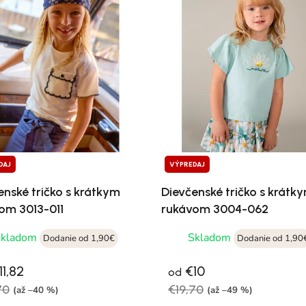
DAJ
VÝPREDAJ
enské tričko s krátkym
Dievčenské tričko s krátk
om 3013-011
rukávom 3004-062
Skladom
Skladom
Dodanie od 1,90€
Dodanie od 1,90
1,82
€10
od
70
€19,70
(až –40 %)
(až –49 %)