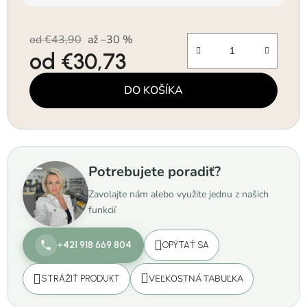
od €43,90
až –30 %
od
€30,73
Jednotková cena:
DO KOŠÍKA
Potrebujete poradiť?
Zavolajte nám alebo využite jednu z našich
funkcií
+421 918 669 804
OPÝTAŤ SA
VEĽKOSTNÁ TABUĽKA
STRÁŽIŤ PRODUKT