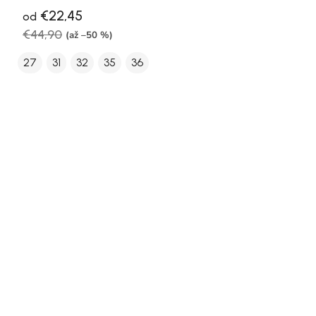
€22,45
od
€44,90
(až –50 %)
27
31
32
35
36