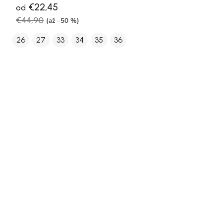
€22,45
od
€44,90
(až –50 %)
26
27
33
34
35
36