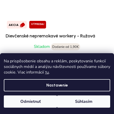
VÝPREDAJ
AKCIA
Dievčenské nepremokavé workery - Ružová
Skladom
Dodanie od 1,90€
€34,90
od
Na prispôsobenie obsahu a reklám, poskytovanie funkcií
€49,90
(až –30 %)
sociálnych médií a analýzu návštevnosti používame súbory
cookie. Viac informácií
.
tu
28
29
30
34
Nastavenie
Zápätie
Sledujte nás na
Odmietnuť
Súhlasím
instagrame
Domov
Kategórie
Wishlist
Košík