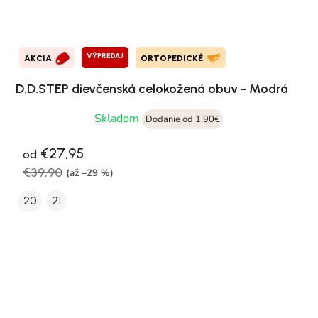
VÝPREDAJ
AKCIA
ORTOPEDICKÉ
D.D.STEP dievčenská celokožená obuv - Modrá
Skladom
Dodanie od 1,90€
€27,95
od
€39,90
(až –29 %)
20
21