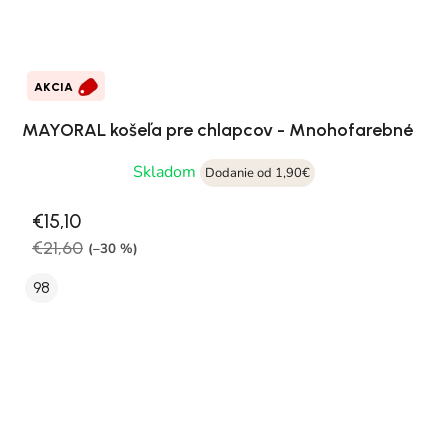
AKCIA
MAYORAL košeľa pre chlapcov - Mnohofarebné
Skladom
Dodanie od 1,90€
€15,10
€21,60
(–30 %)
98