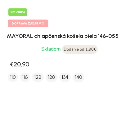
NOVINKA
DOPRAVA ZADARMO
MAYORAL chlapčenská košeľa biela 146-055
Skladom
Dodanie od 1,90€
€20,90
110
116
122
128
134
140