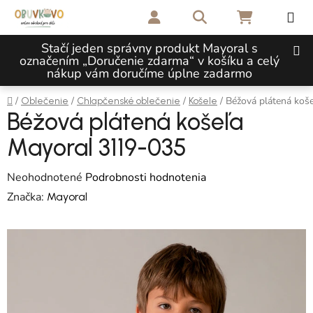
Prejsť na obsah
Hľadať
NÁKUPNÝ 
Stačí jeden správny produkt Mayoral s
označením „Doručenie zdarma“ v košíku a celý
nákup vám doručíme úplne zadarmo
Domov
/
/
/
/
Béžová plátená koš
Oblečenie
Chlapčenské oblečenie
Košele
Béžová plátená košeľa
Mayoral 3119-035
Priemerné hodnotenie produktu je 0,0 z 5 hviezdičiek.
Neohodnotené
Podrobnosti hodnotenia
Značka:
Mayoral