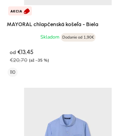
AKCIA
MAYORAL chlapčenská košeľa - Biela
Skladom
Dodanie od 1,90€
€13,45
od
€20,70
(až –35 %)
110