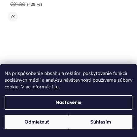
€21,30
(–29 %)
74
Na prispôsobenie obsahu a reklám, poskytovanie funkcií
sociálnych médií a analýzu návštevnosti používame súbory
cookie. Viac informácií
.
tu
Nastavenie
Odmietnuť
Súhlasím
Domov
Kategórie
Wishlist
Košík