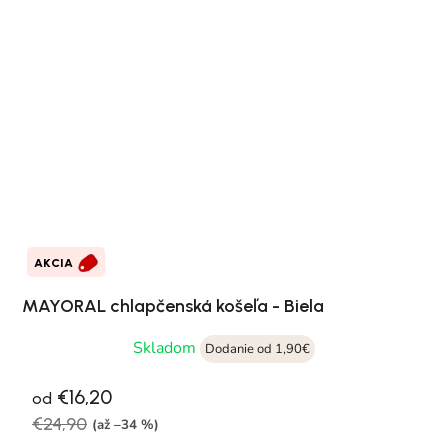
AKCIA
MAYORAL chlapčenská košeľa - Biela
Skladom
Dodanie od 1,90€
€16,20
od
€24,90
(až –34 %)