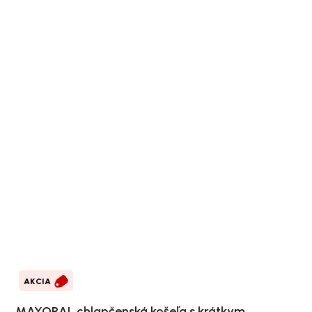
AKCIA
MAYORAL chlapčenská košeľa s krátkym