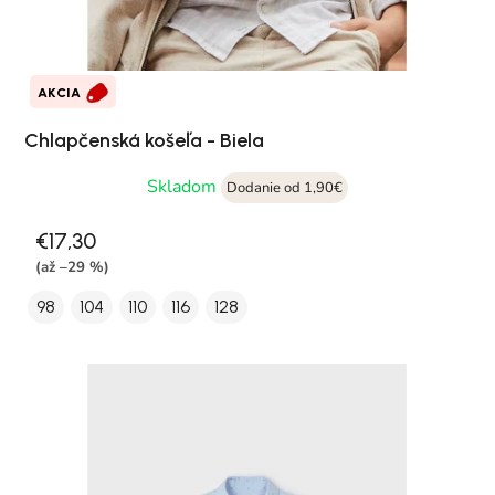
AKCIA
Chlapčenská košeľa - Biela
Skladom
Dodanie od 1,90€
€17,30
(až –29 %)
98
104
110
116
128