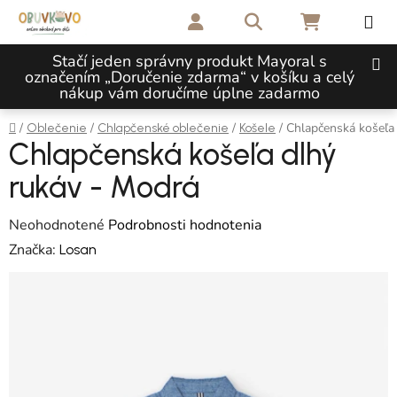
Prejsť na obsah
Hľadať
NÁKUPNÝ 
Stačí jeden správny produkt Mayoral s
označením „Doručenie zdarma“ v košíku a celý
nákup vám doručíme úplne zadarmo
Domov
/
/
/
/
Chlapčenská košeľa
Oblečenie
Chlapčenské oblečenie
Košele
Chlapčenská košeľa dlhý
rukáv - Modrá
Priemerné hodnotenie produktu je 0,0 z 5 hviezdičiek.
Neohodnotené
Podrobnosti hodnotenia
Značka:
Losan