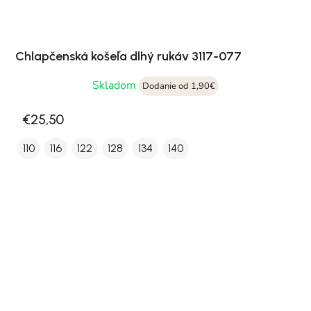
Chlapčenská košeľa dlhý rukáv 3117-077
Skladom
Dodanie od 1,90€
€25,50
110
116
122
128
134
140