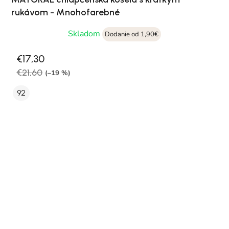
rukávom - Mnohofarebné
Skladom
Dodanie od 1,90€
€17,30
€21,60
(–19 %)
92