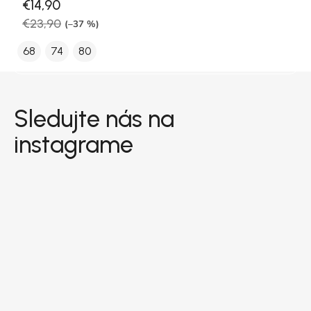
€14,90
€23,90
(–37 %)
68
74
80
Zápätie
Sledujte nás na
instagrame