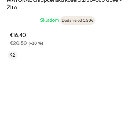
MAYORAL chlapčenská košeľa 2130-085 aove -
Žltá
Skladom
Dodanie od 1,90€
€16,40
€20,50
(–20 %)
92