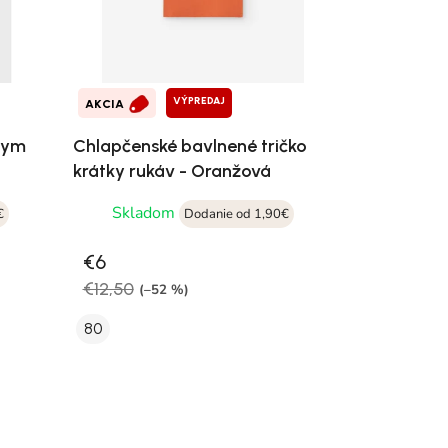
VÝPREDAJ
AKCIA
tkym
Chlapčenské bavlnené tričko
krátky rukáv - Oranžová
Skladom
€
Dodanie od 1,90€
€6
€12,50
(–52 %)
80