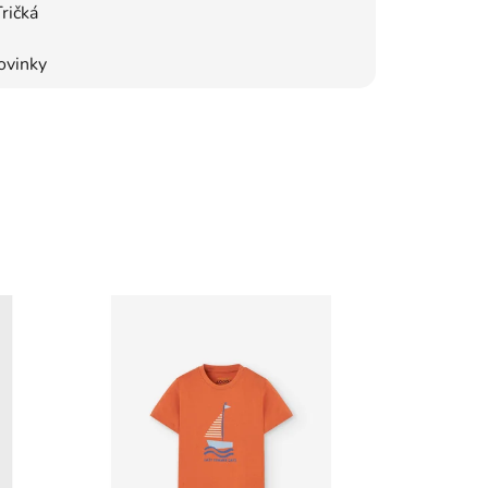
ričká
ovinky