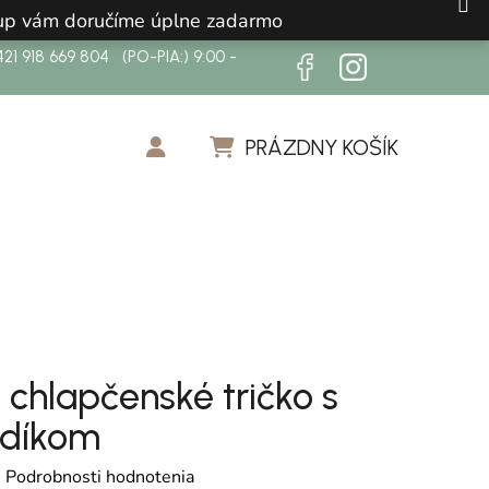
ákup vám doručíme úplne zadarmo
21 918 669 804 (PO-PIA:) 9:00 -
PRÁZDNY KOŠÍK
NÁKUPNÝ KOŠÍK
 chlapčenské tričko s
díkom
otenie produktu je 0,0 z 5 hviezdičiek.
é
Podrobnosti hodnotenia