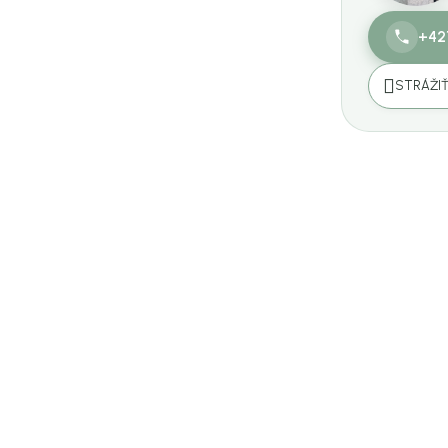
+42
STRÁŽI