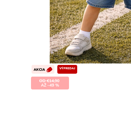
VÝPREDAJ
AKCIA
OD €14,90
AŽ –49 %