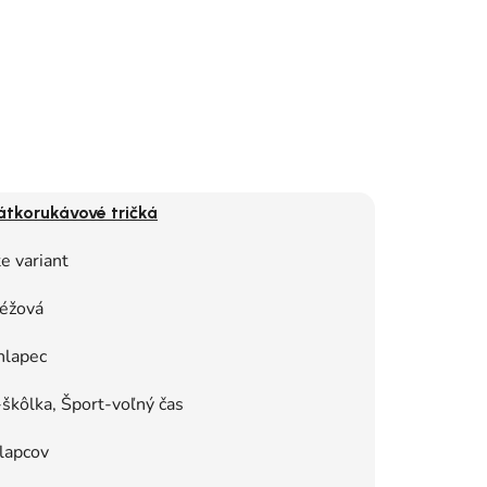
átkorukávové tričká
e variant
éžová
hlapec
škôlka, Šport-voľný čas
lapcov