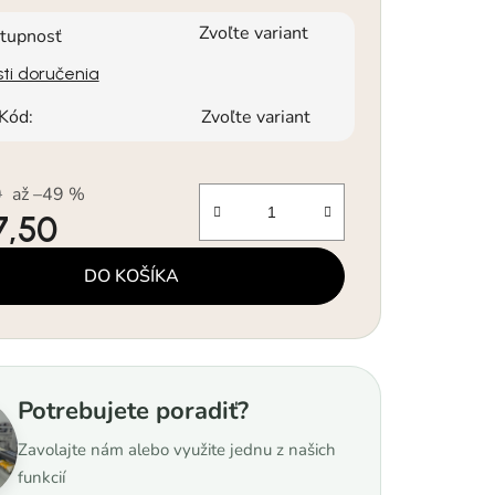
Zvoľte variant
tupnosť
ti doručenia
Kód:
Zvoľte variant
0
až –49 %
7,50
á cena:
DO KOŠÍKA
Potrebujete poradiť?
Zavolajte nám alebo využite jednu z našich
funkcií