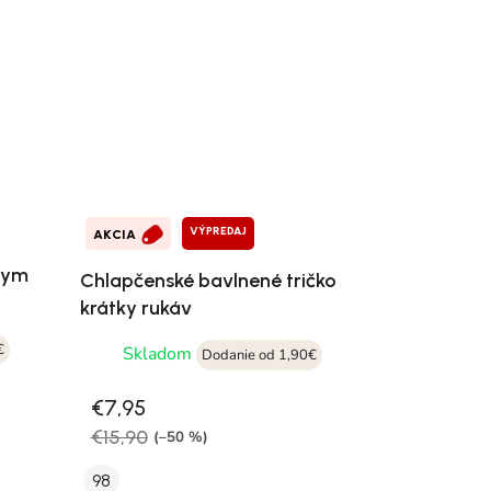
VÝPREDAJ
AKCIA
tkym
Chlapčenské bavlnené tričko
krátky rukáv
€
Skladom
Dodanie od 1,90€
€7,95
€15,90
(–50 %)
98