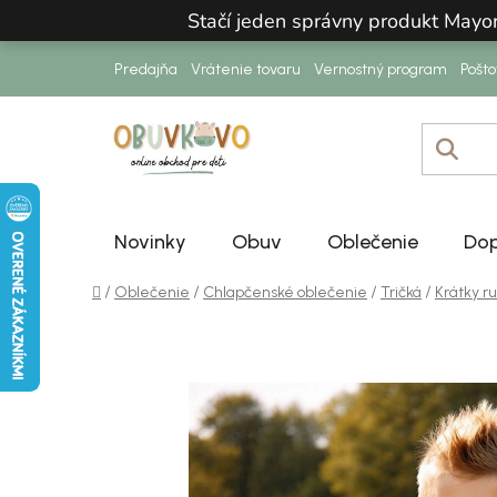
Prejsť na obsah
Stačí jeden správny produkt Mayo
Predajňa
Vrátenie tovaru
Vernostný program
Pošt
Novinky
Obuv
Oblečenie
Dop
Domov
/
/
/
/
Oblečenie
Chlapčenské oblečenie
Tričká
Krátky r