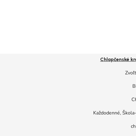
Chlapčenské kr
Zvoľt
B
C
Každodenné, Škola-
ch