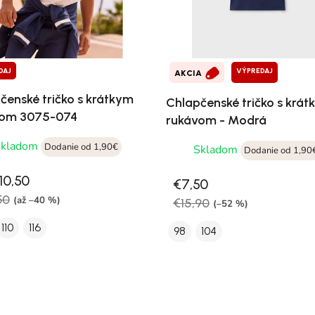
DAJ
VÝPREDAJ
AKCIA
čenské tričko s krátkym
Chlapčenské tričko s krá
vom 3075-074
rukávom - Modrá
Skladom
Dodanie od 1,90€
Skladom
Dodanie od 1,90
10,50
€7,50
50
(až –40 %)
€15,90
(–52 %)
110
116
98
104