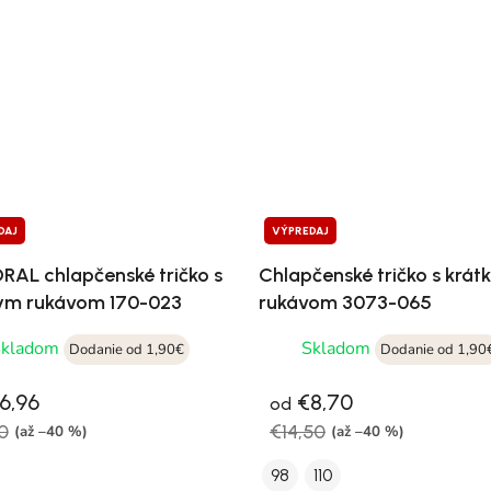
DAJ
VÝPREDAJ
AL chlapčenské tričko s
Chlapčenské tričko s krá
ym rukávom 170-023
rukávom 3073-065
Skladom
Skladom
Dodanie od 1,90€
Dodanie od 1,90
6,96
€8,70
od
0
€14,50
(až –40 %)
(až –40 %)
98
110