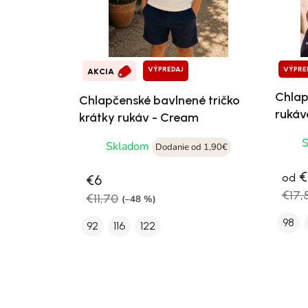
VÝPREDAJ
VÝPRE
AKCIA
Chlap
Chlapčenské bavlnené tričko
ruká
krátky rukáv - Cream
Skladom
Dodanie od 1,90€
€
od
€6
€17,
€11,70
(–48 %)
98
92
116
122