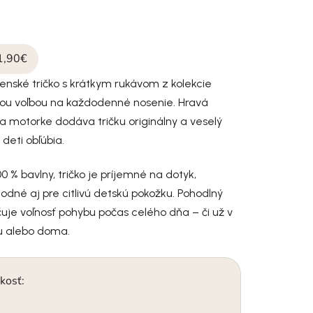
1,90€
enské tričko s krátkym rukávom z kolekcie
lou voľbou na každodenné nosenie. Hravá
 motorke dodáva tričku originálny a veselý
 deti obľúbia.
0 % bavlny, tričko je príjemné na dotyk,
odné aj pre citlivú detskú pokožku. Pohodlný
uje voľnosť pohybu počas celého dňa – či už v
sku alebo doma.
kosť: