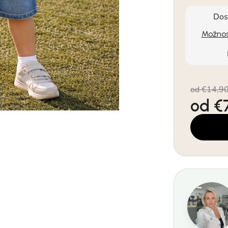
Dos
Možnos
od €14,9
od
€
Jednotkov