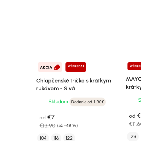
VÝPREDAJ
VÝPRE
AKCIA
MAYOR
Chlapčenské tričko s krátkym
krátk
rukávom - Sivá
Skladom
Dodanie od 1,90€
€
od
€7
od
€11,6
€13,90
(až –49 %)
128
104
116
122