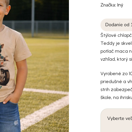
Značka:
Iný
Dodanie od 
Štýlové chlapč
Teddy je skve
potlač maca na
vzhľad, ktorý si
Vyrobené zo 10
priedušné a vh
strih zabezpeč
škole, na ihri
Vyberte veľ