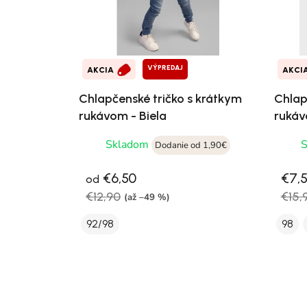
VÝPREDAJ
AKCIA
AKCI
Chlapčenské tričko s krátkym
Chlap
rukávom - Biela
rukáv
Skladom
Dodanie od 1,90€
€6,50
€7,
od
€12,90
€15,
(až –49 %)
92/98
98