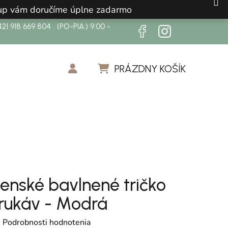
ákup vám doručíme úplne zadarmo
21 918 669 804 (PO-PIA:) 9:00 -
PRÁZDNY KOŠÍK
NÁKUPNÝ KOŠÍK
enské bavlnené tričko
 rukáv - Modrá
otenie produktu je 0,0 z 5 hviezdičiek.
é
Podrobnosti hodnotenia