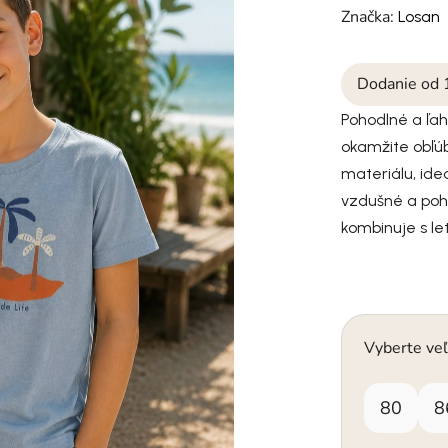
Značka:
Losan
Dodanie od 
Pohodlné a ľah
okamžite obľú
materiálu, ide
vzdušné a poh
kombinuje s le
Vyberte veľ
80
8