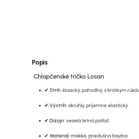
Popis
Chlapčenské tričko Losan
✔
Strih:
klasický, pohodlný, s krátkym ruk
✔
Výstrih:
okrúhly, príjemne elastický
✔
Dizajn:
veselá letná potlač
✔
Materiál:
mäkká, priedušná bavlna