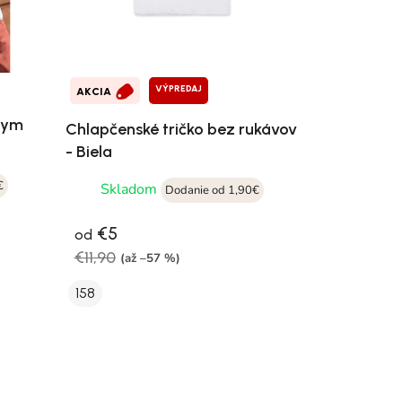
VÝPREDAJ
AKCIA
tkym
Chlapčenské tričko bez rukávov
- Biela
€
Skladom
Dodanie od 1,90€
€5
od
€11,90
(až –57 %)
158