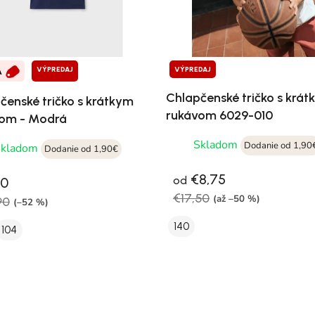
VÝPREDAJ
VÝPREDAJ
A
Chlapčenské tričko s krá
čenské tričko s krátkym
rukávom 6029-010
om - Modrá
Skladom
Dodanie od 1,90
Skladom
Dodanie od 1,90€
€8,75
od
50
€17,50
(až –50 %)
90
(–52 %)
140
104