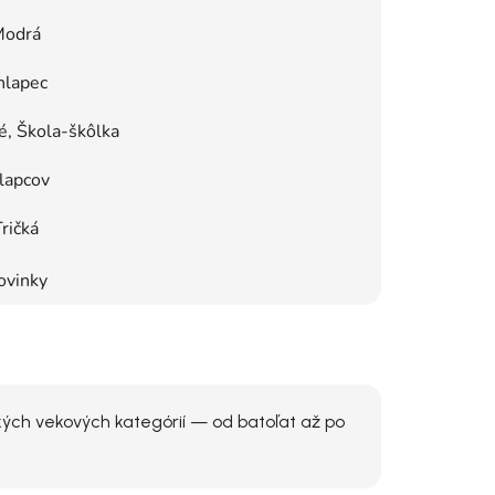
odrá
hlapec
, Škola-škôlka
lapcov
ričká
ovinky
kých vekových kategórií — od batoľat až po