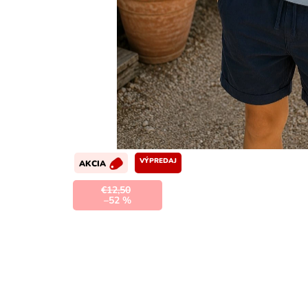
VÝPREDAJ
AKCIA
€12,50
–52 %