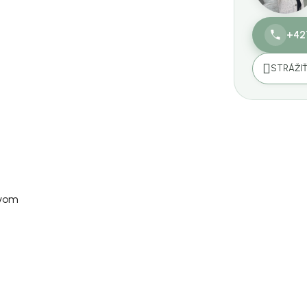
+42
STRÁŽI
ávom