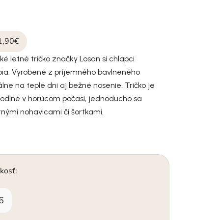
1,90€
ké letné tričko značky Losan si chlapci
bia. Vyrobené z príjemného bavlneného
álne na teplé dni aj bežné nosenie. Tričko je
odlné v horúcom počasí, jednoducho sa
tnými nohavicami či šortkami.
kosť:
6