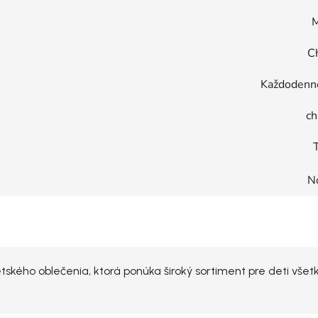
M
C
Každodenné
ch
T
N
kého oblečenia, ktorá ponúka široký sortiment pre deti všet