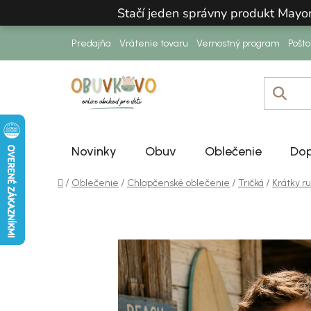
Prejsť na obsah
Stačí jeden správny produkt Mayo
Predajňa
Vrátenie tovaru
Vernostný program
Pošt
Novinky
Obuv
Oblečenie
Dop
Domov
/
/
/
/
Oblečenie
Chlapčenské oblečenie
Tričká
Krátky r