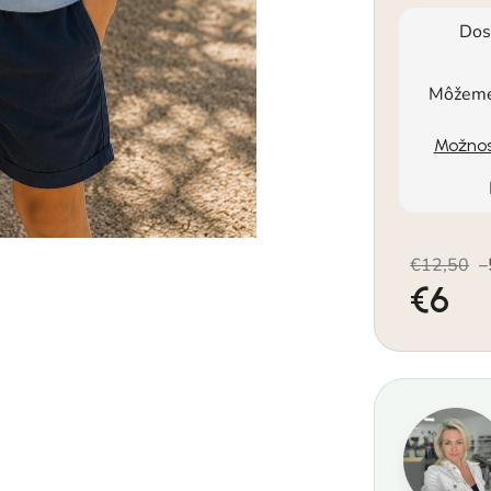
Dos
Môžeme 
Možnos
€12,50
–
€6
Jednotkov