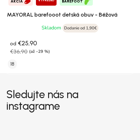
VÝPREDAJ
AKCIA
BAREFOOT
MAYORAL barefooot detská obuv - Béžová
Skladom
Dodanie od 1,90€
€25,90
od
€36,90
(až –29 %)
18
Zápätie
Sledujte nás na
instagrame