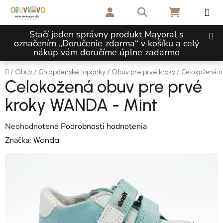
Prejsť na obsah
Hľadať
NÁKUPNÝ 
Stačí jeden správny produkt Mayoral s
označením „Doručenie zdarma“ v košíku a celý
nákup vám doručíme úplne zadarmo
Domov
/
/
/
/
Celokožená 
Obuv
Chlapčenské topánky
Obuv pre prvé kroky
Celokožená obuv pre prvé
kroky WANDA - Mint
Priemerné hodnotenie produktu je 0,0 z 5 hviezdičiek.
Neohodnotené
Podrobnosti hodnotenia
Značka:
Wanda