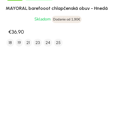
MAYORAL barefooot chlapčenská obuv - Hnedá
Skladom
Dodanie od 1,90€
€36,90
18
19
21
23
24
25