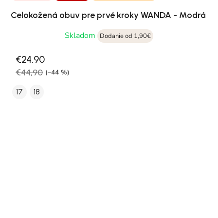
Celokožená obuv pre prvé kroky WANDA - Modrá
Skladom
Dodanie od 1,90€
€24,90
€44,90
(–44 %)
17
18