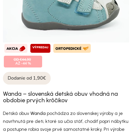
VÝPREDAJ
AKCIA
ORTOPEDICKÉ
OD €44,90
AŽ –44 %
Dodanie od 1,90€
Wanda – slovenská detská obuv vhodná na
obdobie prvých krôčikov
Detská obuv
Wanda
pochádza zo slovenskej výroby a je
navrhnutá pre deti, ktoré sa učia stáť, chodiť popri nábytku
a postupne robia svoje prvé samostatné kroky. Pri výrobe