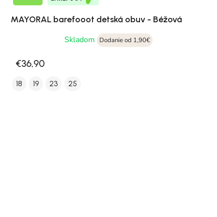
MAYORAL barefooot detská obuv - Béžová
Skladom
Dodanie od 1,90€
€36,90
18
19
23
25