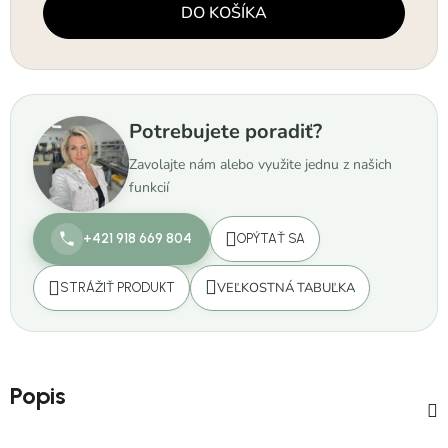
Jednotková cena:
DO KOŠÍKA
Potrebujete poradiť?
Zavolajte nám alebo využite jednu z našich
funkcií
+421 918 669 804
OPÝTAŤ SA
VEĽKOSTNÁ TABUĽKA
STRÁŽIŤ PRODUKT
Popis