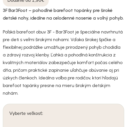
Dodanie od 1,90€
3F Bar3Foot – pohodlné barefoot topánky pre široké
detské nohy, ideálne na celodenné nosenie a voľný pohyb.
Poľská barefoot obuv 3F - Bar3Foot je špeciálne navrhnutá
pre deti s veľmi širokými nohami. Vďaka širokej špičke a
flexibilnej podrážke umožňuje prirodzený pohyb chodidla
a zdravý rozvoj klenby. Ľahká a pohodlná konštrukcia z
kvalitných materiálov zabezpečuje komfort počas celého
dňa, pričom praktické zapínanie uľahčuje obúvanie aj pri
úzkych členkoch. Ideálna voľba pre rodičov, ktorí hľadajú
barefoot topánky presne na mieru širokým detským
nohám.
Vyberte veľkosť: