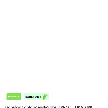
NOVINKA
BAREFOOT
Barefoot chlapčenská obuv PROTETIKA KIRK