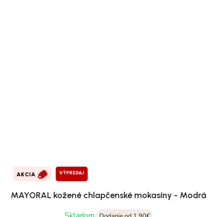
VÝPREDAJ
AKCIA
MAYORAL kožené chlapčenské mokasíny - Modrá
Skladom
Dodanie od 1,90€