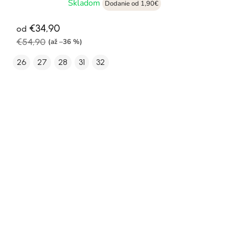
Skladom
Dodanie od 1,90€
€34,90
od
€54,90
(až –36 %)
26
27
28
31
32