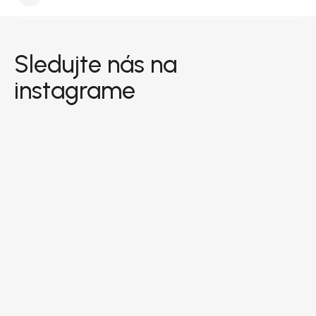
Zápätie
Sledujte nás na
instagrame