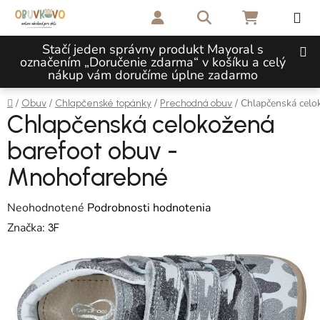
Prejsť na obsah
Hľadať
NÁKUPNÝ 
Stačí jeden správny produkt Mayoral s
označením „Doručenie zdarma“ v košíku a celý
nákup vám doručíme úplne zadarmo
Domov
/
/
/
/
Chlapčenská celo
Obuv
Chlapčenské topánky
Prechodná obuv
Chlapčenská celokožená
barefoot obuv -
Mnohofarebné
Priemerné hodnotenie produktu je 0,0 z 5 hviezdičiek.
Neohodnotené
Podrobnosti hodnotenia
Značka:
3F