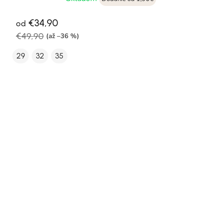
€34,90
od
€49,90
(až –36 %)
29
32
35