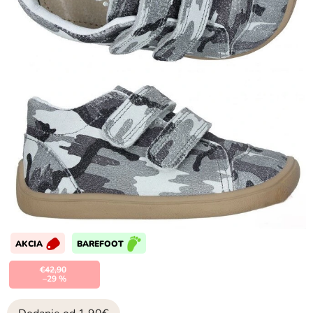
AKCIA
BAREFOOT
€42,90
–29 %