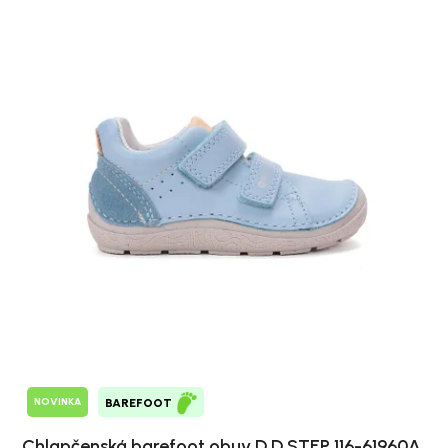
NOVINKA
BAREFOOT
Chlapčenská barefoot obuv D.D.STEP 116-61960A