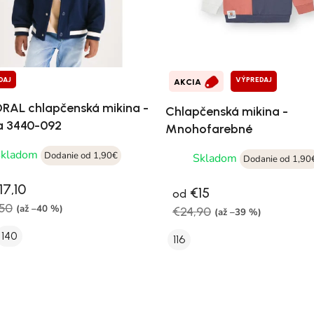
DAJ
VÝPREDAJ
AKCIA
AL chlapčenská mikina -
Chlapčenská mikina -
a 3440-092
Mnohofarebné
Skladom
Dodanie od 1,90€
Skladom
Dodanie od 1,90
7,10
€15
od
50
(až –40 %)
€24,90
(až –39 %)
140
116