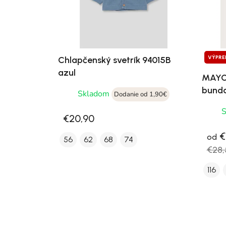
VÝPRE
Chlapčenský svetrík 94015B
azul
MAYOR
bund
Skladom
Dodanie od 1,90€
€20,90
€1
od
56
62
68
74
€28,
116