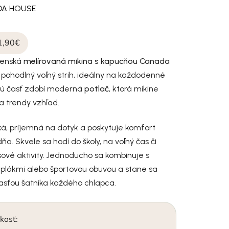
DA HOUSE
1,90€
čenská
melírovaná mikina s kapucňou
Canada
pohodlný voľný strih, ideálny na každodenné
nú časť zdobí moderná
potlač
, ktorá mikine
a trendy vzhľad.
á, príjemná na dotyk a poskytuje komfort
a. Skvele sa hodí do školy, na voľný čas či
ové aktivity. Jednoducho sa kombinuje s
eplákmi alebo športovou obuvou a stane sa
asťou šatníka každého chlapca.
kosť: