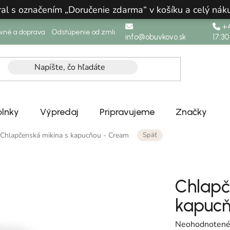
ral s označením „Doručenie zdarma“ v košíku a celý n
+4
ovné a doprava
Odstúpenie od zmluvy
info@obuvkovo.sk
17:30
lnky
Výpredaj
Pripravujeme
Značky
Späť
Chlapčenská mikina s kapucňou - Cream
Chlapč
kapucň
Priemerné hodn
Neohodnoten