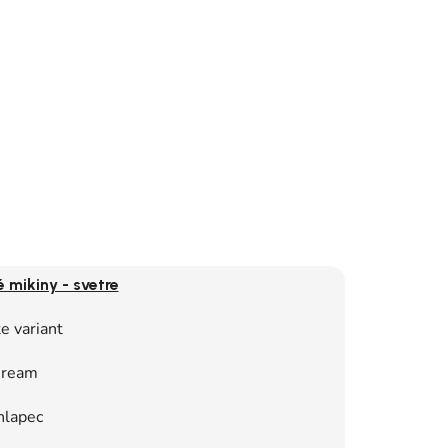
 mikiny - svetre
e variant
ream
hlapec