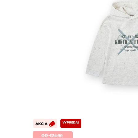
VÝPREDAJ
AKCIA
OD €24,90