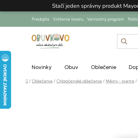
Prejsť na obsah
Stačí jeden správny produkt Mayo
Predajňa
Vrátenie tovaru
Vernostný program
Pošt
Novinky
Obuv
Oblečenie
Dop
Domov
/
/
/
/
Oblečenie
Chlapčenské oblečenie
Mikiny - svetre