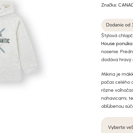
Značka:
CANA
Dodanie od 
Štýlová chlap
House ponúka
nosenie. Pred
dodáva hravý 
Mikina je mäkk
počas celého dň
rôzne voľnočas
nohavicami, t
obľúbenou súč
Vyberte veľ