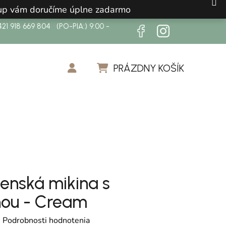
ákup vám doručíme úplne zadarmo
21 918 669 804 (PO-PIA:) 9:00 -
PRÁZDNY KOŠÍK
NÁKUPNÝ KOŠÍK
enská mikina s
ou - Cream
otenie produktu je 0,0 z 5 hviezdičiek.
é
Podrobnosti hodnotenia