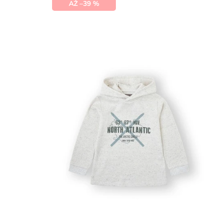
AŽ –39 %