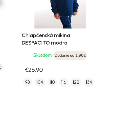
Chlapčenská mikina
DESPACITO modrá
Skladom
Dodanie od 1,90€
€
€26,90
98
104
110
116
122
134