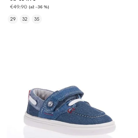
€49,90
(až –36 %)
29
32
35