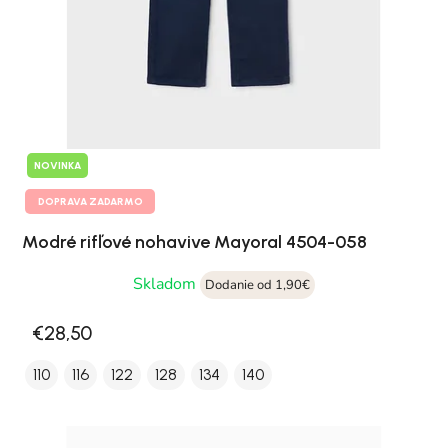
NOVINKA
DOPRAVA ZADARMO
Modré rifľové nohavive Mayoral 4504-058
Skladom
Dodanie od 1,90€
€28,50
110
116
122
128
134
140