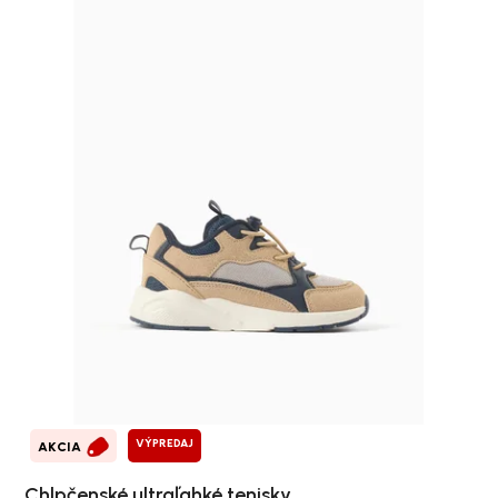
VÝPREDAJ
AKCIA
Chlpčenské ultraľahké tenisky