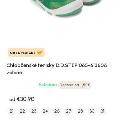
ORTOPEDICKÉ
Chlapčenské tenisky D.D.STEP 065-61360A
zelené
Skladom
Dodanie od 1,90€
€30,90
od
21
22
23
24
26
27
28
30
31