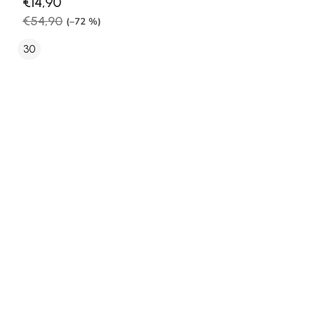
€14,90
€54,90
(–72 %)
30