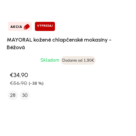
VÝPREDAJ
AKCIA
MAYORAL kožené chlapčenské mokasíny -
Béžová
Skladom
Dodanie od 1,90€
€34,90
€56,90
(–38 %)
28
30