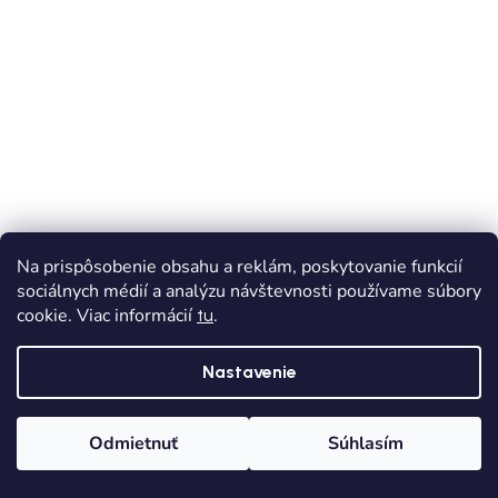
Na prispôsobenie obsahu a reklám, poskytovanie funkcií
sociálnych médií a analýzu návštevnosti používame súbory
cookie. Viac informácií
.
tu
Nastavenie
VÝPREDAJ
AKCIA
MAYORAL kožené chlapčenské mokasíny - Modrá
Odmietnuť
Súhlasím
Skladom
Dodanie od 1,90€
Domov
Kategórie
Wishlist
Košík