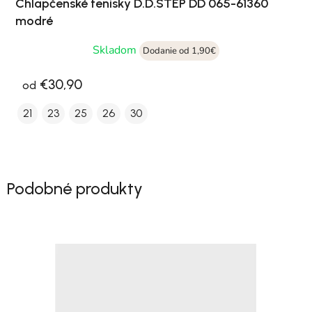
Chlapčenské tenisky D.D.STEP DD 065-61360
modré
Skladom
Dodanie od 1,90€
€30,90
od
21
23
25
26
30
Podobné produkty