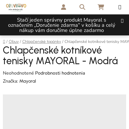
Prejsť na obsah
Hľadať
NÁKUPNÝ 
Stačí jeden správny produkt Mayoral s
označením „Doručenie zdarma“ v košíku a celý
nákup vám doručíme úplne zadarmo
Domov
/
/
/
Chlapčenské kotníkové tenisky M
Obuv
Chlapčenské topánky
Chlapčenské kotníkové
tenisky MAYORAL - Modrá
Priemerné hodnotenie produktu je 0,0 z 5 hviezdičiek.
Neohodnotené
Podrobnosti hodnotenia
Značka:
Mayoral