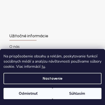
Užitočné informácie
O nás
Predajňa
Na prispôsobenie obsahu a reklám, poskytovanie funkcií
Výhody nákupu
sociálnych médií a analýzu návštevnosti používame súbory
cookie. Viac informácií
.
tu
Najčastejšie otázky
Vernostný program
Nastavenie
Vrátenie - výmena zásielky cez Packetu
Blog
Odmietnuť
Súhlasím
Odstúpenie od zmluvy
Domov
Kategórie
Wishlist
Košík