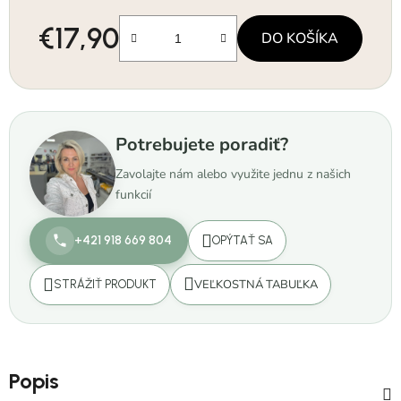
€17,90
DO KOŠÍKA
Jednotková cena:
Potrebujete poradiť?
Zavolajte nám alebo využite jednu z našich
funkcií
+421 918 669 804
OPÝTAŤ SA
VEĽKOSTNÁ TABUĽKA
STRÁŽIŤ PRODUKT
Popis