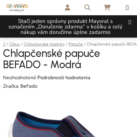
Prejsť na obsah
Hľadať
NÁKUPNÝ 
Stačí jeden správny produkt Mayoral s
označením „Doručenie zdarma“ v košíku a celý
nákup vám doručíme úplne zadarmo
Domov
/
/
/
/
Chlapčenské papuče BEF
Obuv
Chlapčenské topánky
Papuče
Chlapčenské papuče
BEFADO - Modrá
Priemerné hodnotenie produktu je 0,0 z 5 hviezdičiek.
Neohodnotené
Podrobnosti hodnotenia
Značka:
Befado