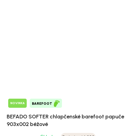
NOVINKA
BAREFOOT
BEFADO SOFTER chlapčenské barefoot papuče
903x002 béžové