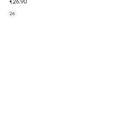
€26,90
26