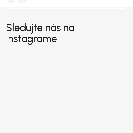
Zápätie
Sledujte nás na
instagrame