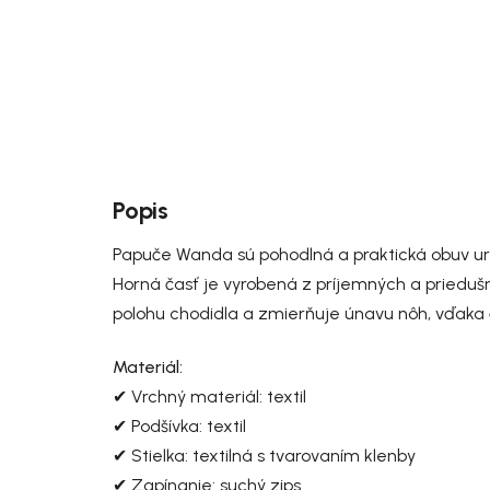
Popis
Papuče Wanda sú pohodlná a praktická obuv ur
Horná časť je vyrobená z príjemných a priedušn
polohu chodidla a zmierňuje únavu nôh, vďaka
Materiál:
✔ Vrchný materiál: textil
✔ Podšívka: textil
✔ Stielka: textilná s tvarovaním klenby
✔ Zapínanie: suchý zips