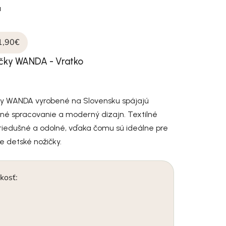
a
1,90€
čky WANDA - Vratko
y WANDA vyrobené na Slovensku spájajú
itné spracovanie a moderný dizajn. Textilné
riedušné a odolné, vďaka čomu sú ideálne pre
ce detské nožičky.
kosť: