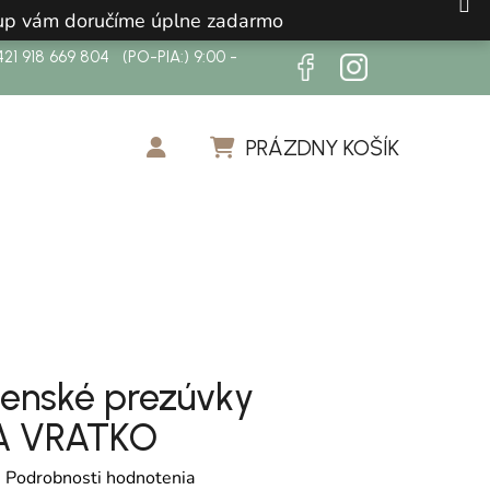
ákup vám doručíme úplne zadarmo
21 918 669 804 (PO-PIA:) 9:00 -
PRÁZDNY KOŠÍK
NÁKUPNÝ KOŠÍK
enské prezúvky
 VRATKO
otenie produktu je 0,0 z 5 hviezdičiek.
é
Podrobnosti hodnotenia