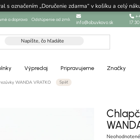
ral s označením „Doručenie zdarma“ v košíku a celý n
+4
ovné a doprava
Odstúpenie od zmluvy
info@obuvkovo.sk
17:30
lnky
Výpredaj
Pripravujeme
Značky
Späť
 prezúvky WANDA VRATKO
Chlapč
WANDA
Priemerné hodn
Neohodnoten