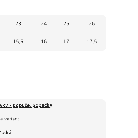
23
24
25
26
15,5
16
17
17,5
vky - papuče, papučky
e variant
odrá