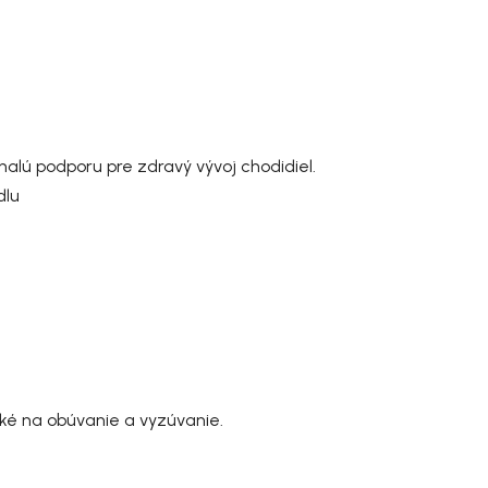
alú podporu pre zdravý vývoj chodidiel.
dlu
hké na obúvanie a vyzúvanie.