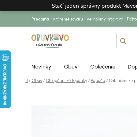
Prejsť na obsah
Stačí jeden správny produkt Mayo
Predajňa
Vrátenie tovaru
Vernostný program
Pošt
Novinky
Obuv
Oblečenie
Dop
Domov
/
/
/
/
Chlapčenské
Obuv
Chlapčenské topánky
Papuče