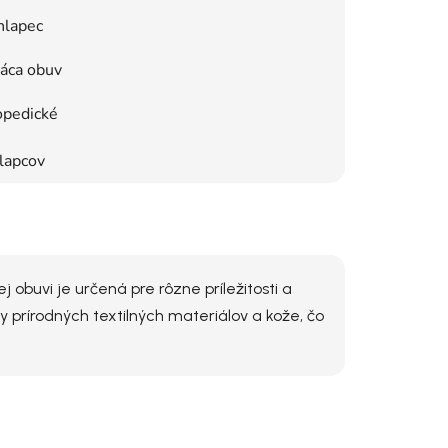
hlapec
áca obuv
opedické
lapcov
obuvi je určená pre rôzne príležitosti a
 prírodných textilných materiálov a kože, čo