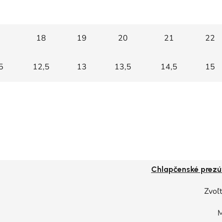
18
19
20
21
22
5
12,5
13
13,5
14,5
15
Chlapčenské prezú
Zvoľt
M