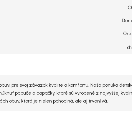
C
Dom
Ort
ch
vi pre svoj záväzok kvalite a komfortu. Naša ponuka detskej 
úknuť papuče a capačky, ktoré sú vyrobené z najvyššej kvality
 obuv, ktorá je nielen pohodlná, ale aj trvanlivá.