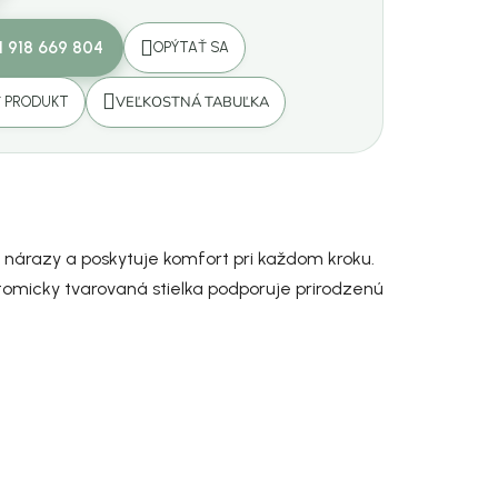
1 918 669 804
OPÝTAŤ SA
VEĽKOSTNÁ TABUĽKA
Ť PRODUKT
nárazy a poskytuje komfort pri každom kroku.
atomicky tvarovaná stielka podporuje prirodzenú