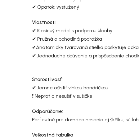
✔ Opätok: vystužený
Vlastnosti:
✔ Klasický model s podporou klenby
✔ Pružná a pohodlná podrážka
✔Anatomicky tvarovaná stielka poskytuje dokon
✔ Jednoduché obúvanie a prispôsobenie chodi
Starostlivosť:
✔ Jemne očistiť vlhkou handričkou
❗ Neprať a nesušiť v sušičke
Odporúčanie:
Perfektné pre domáce nosenie aj škôlku, sú ľa
Veľkostná tabuľka