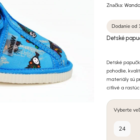
Značka:
Wand
Dodanie od 
Detské papu
Detské papučk
pohodlie, kval
materiály sú p
citlivé a rastú
Vyberte veľ
24