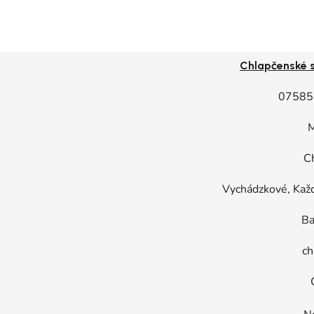
Chlapčenské 
07585
M
C
Vychádzkové, Kaž
Ba
ch