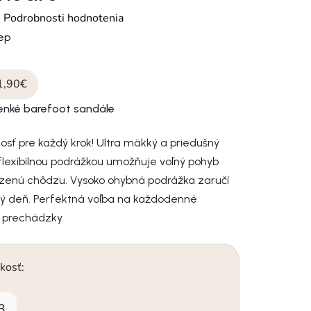
otenie produktu je 0,0 z 5 hviezdičiek.
é
Podrobnosti hodnotenia
tep
1,90€
enké barefoot sandále
nosť pre každý krok! Ultra mäkký a priedušný
 flexibilnou podrážkou umožňuje voľný pohyb
odzenú chôdzu. Vysoko ohybná podrážka zaručí
lý deň. Perfektná voľba na každodenné
j prechádzky.
kosť:
3