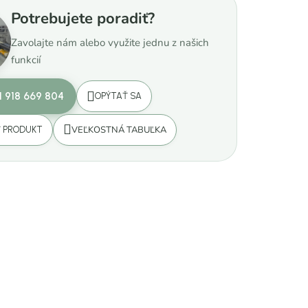
Potrebujete poradiť?
Zavolajte nám alebo využite jednu z našich
funkcií
1 918 669 804
OPÝTAŤ SA
VEĽKOSTNÁ TABUĽKA
Ť PRODUKT