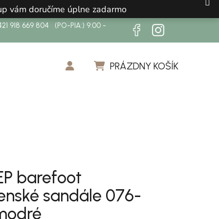
ákup vám doručíme úplne zadarmo
21 918 669 804 (PO-PIA:) 9:00 -
PRÁZDNY KOŠÍK
NÁKUPNÝ KOŠÍK
EP barefoot
enské sandále 076-
modré