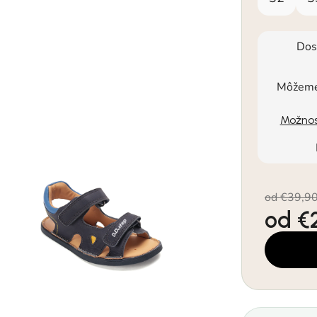
Dos
Môžeme 
Možnos
od €39,9
od
€
Jednotkov