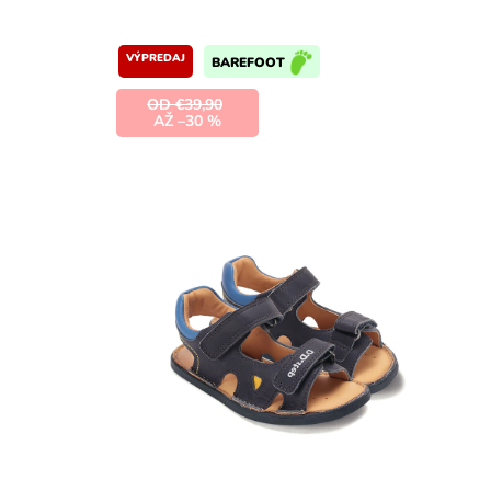
VÝPREDAJ
BAREFOOT
OD €39,90
AŽ –30 %