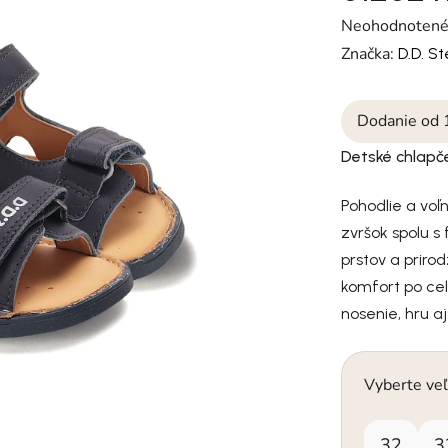
Priemerné hodn
Neohodnoten
Značka:
D.D. S
Dodanie od 
Detské chlapč
Pohodlie a voľ
zvršok spolu s
prstov a prir
komfort po ce
nosenie, hru a
Vyberte veľ
32
3