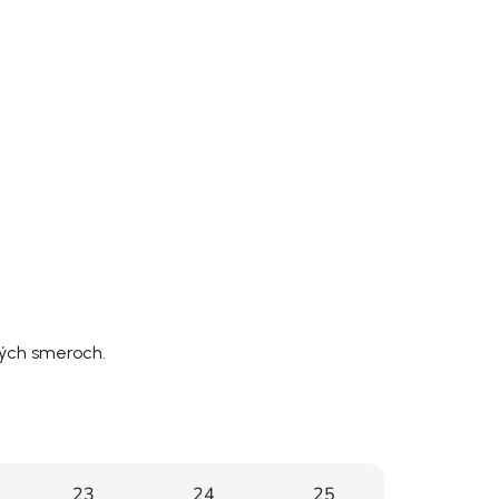
tkých smeroch.
23
24
25