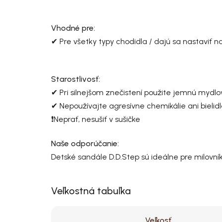
Vhodné pre:
✔ Pre všetky typy chodidla / dajú sa nastaviť 
Starostlivosť:
✔ Pri silnejšom znečistení použite jemnú mydl
✔ Nepoužívajte agresívne chemikálie ani bielidl
❗Neprať, nesušiť v sušičke
Naše odporúčanie:
Detské sandále D.D.Step sú ideálne pre milovn
Veľkostná tabuľka
Veľkosť