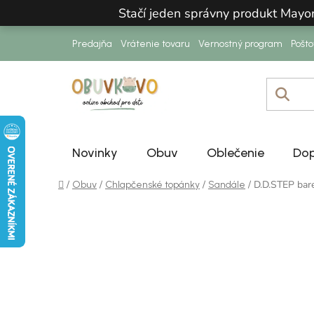
Prejsť na obsah
Stačí jeden správny produkt Mayo
Predajňa
Vrátenie tovaru
Vernostný program
Pošt
Novinky
Obuv
Oblečenie
Dop
Domov
/
/
/
/
D.D.STEP bar
Obuv
Chlapčenské topánky
Sandále