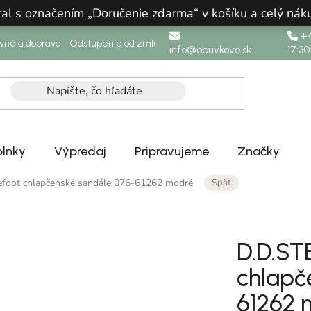
ral s označením „Doručenie zdarma“ v košíku a celý n
+4
ovné a doprava
Odstúpenie od zmluvy
info@obuvkovo.sk
17:30
lnky
Výpredaj
Pripravujeme
Značky
Späť
efoot chlapčenské sandále 076-61262 modré
D.D.ST
chlapč
61262 