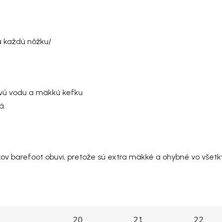
na každú nôžku/
ovú vodu a mäkkú kefku
á.
íkov barefoot obuvi, pretože sú extra mäkké a ohybné vo vše
20
21
22