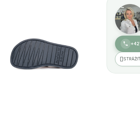
+42
STRÁŽI