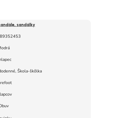
sandále, sandálky
89352453
odrá
hlapec
dodenné, Škola-škôlka
refoot
lapcov
Obuv