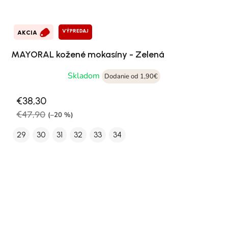
VÝPREDAJ
AKCIA
MAYORAL kožené mokasíny - Zelená
Skladom
Dodanie od 1,90€
€38,30
€47,90
(–20 %)
29
30
31
32
33
34