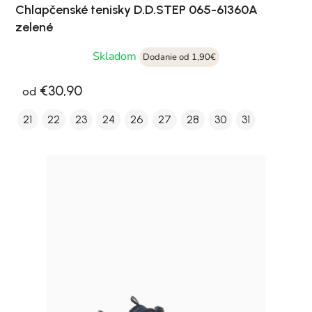
Chlapčenské tenisky D.D.STEP 065-61360A
zelené
Skladom
Dodanie od 1,90€
€30,90
od
21
22
23
24
26
27
28
30
31