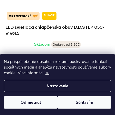
BLIKACIE
ORTOPEDICKÉ
LED svietiaca chlapčenská obuv D.D.STEP 050-
61691A
Skladom
Dodanie od 1,90€
€46,90
Na prispôsobenie obsahu a reklám, poskytovanie funkcií
sociálnych médií a analýzu návštevnosti používame súbory
26
29
30
cookie. Viac informácií
.
tu
Nastavenie
Odmietnuť
Súhlasím
Domov
Kategórie
Wishlist
Košík