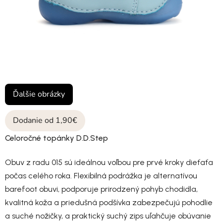
Ďalšie obrázky
Dodanie od 1,90€
Celoročné topánky D.D.Step
Obuv z radu 015 sú ideálnou voľbou pre prvé kroky dieťaťa
počas celého roka. Flexibilná podrážka je alternatívou
barefoot obuvi, podporuje prirodzený pohyb chodidla,
kvalitná koža a priedušná podšívka zabezpečujú pohodlie
a suché nožičky, a praktický suchý zips uľahčuje obúvanie