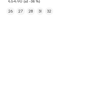
€54,90
(až –36 %)
26
27
28
31
32