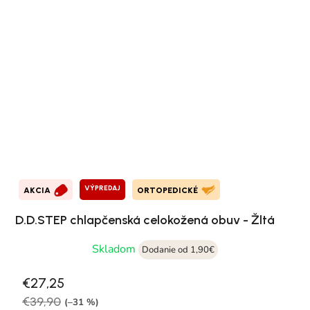
VÝPREDAJ
AKCIA
ORTOPEDICKÉ
D.D.STEP chlapčenská celokožená obuv - Žltá
Skladom
Dodanie od 1,90€
€27,25
€39,90
(–31 %)