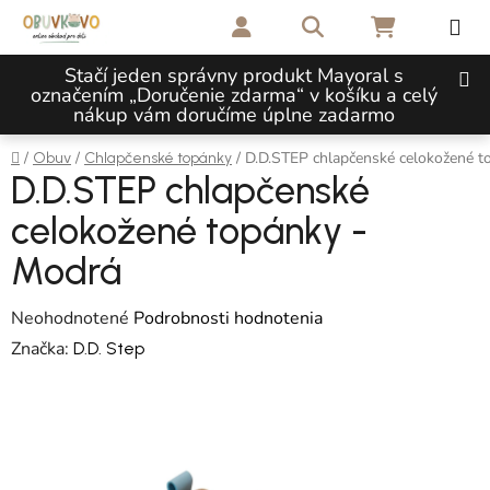
Prejsť na obsah
Hľadať
NÁKUPNÝ 
Stačí jeden správny produkt Mayoral s
označením „Doručenie zdarma“ v košíku a celý
nákup vám doručíme úplne zadarmo
Domov
/
/
/
D.D.STEP chlapčenské celokožené 
Obuv
Chlapčenské topánky
D.D.STEP chlapčenské
celokožené topánky -
Modrá
Priemerné hodnotenie produktu je 0,0 z 5 hviezdičiek.
Neohodnotené
Podrobnosti hodnotenia
Značka:
D.D. Step