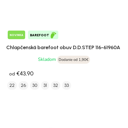
NOVINKA
BAREFOOT
Chlapčenská barefoot obuv D.D.STEP 116-61960A
Skladom
Dodanie od 1,90€
€43,90
od
22
26
30
31
32
33