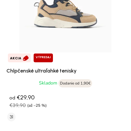
VÝPREDAJ
AKCIA
Chlpčenské ultraľahké tenisky
Skladom
Dodanie od 1,90€
€29,90
od
€39,90
(až –25 %)
31