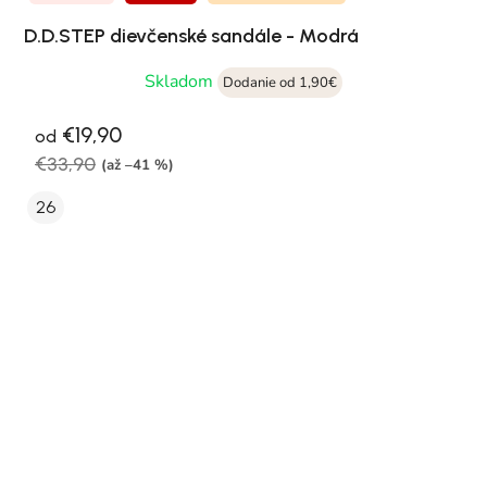
D.D.STEP dievčenské sandále - Modrá
Skladom
Dodanie od 1,90€
€19,90
od
€33,90
(až –41 %)
26