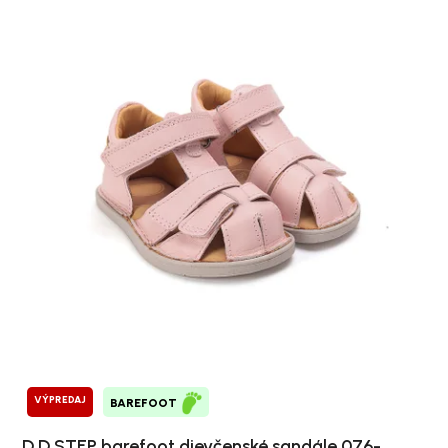
VÝPREDAJ
BAREFOOT
D.D.STEP barefoot dievčenské sandále 076-