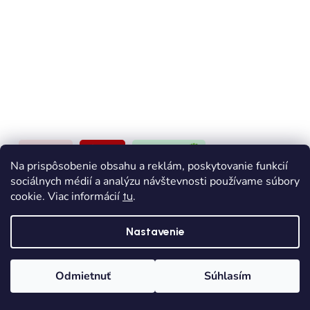
VÝPREDAJ
AKCIA
BAREFOOT
Na prispôsobenie obsahu a reklám, poskytovanie funkcií
D.D.STEP barefoot dievčenské sandále - Ružová
sociálnych médií a analýzu návštevnosti používame súbory
cookie. Viac informácií
.
tu
Skladom
Dodanie od 1,90€
Nastavenie
€30,30
od
€37,90
(–20 %)
Odmietnuť
Súhlasím
31
Domov
Kategórie
Wishlist
Košík