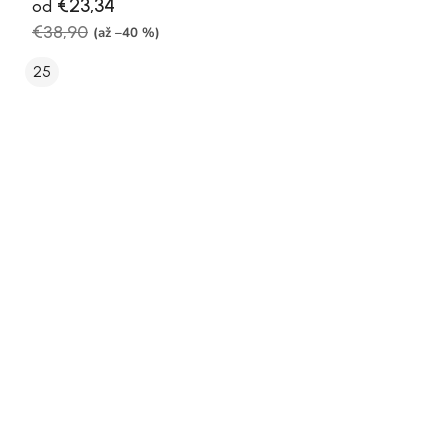
€23,34
od
€38,90
(až –40 %)
25