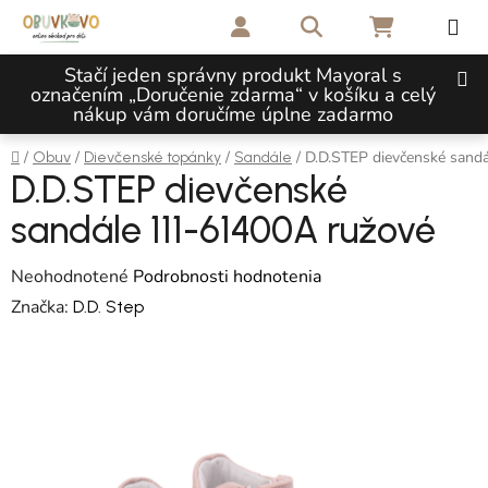
Prejsť na obsah
Hľadať
NÁKUPNÝ 
Stačí jeden správny produkt Mayoral s
označením „Doručenie zdarma“ v košíku a celý
nákup vám doručíme úplne zadarmo
Domov
/
/
/
/
D.D.STEP dievčenské sand
Obuv
Dievčenské topánky
Sandále
D.D.STEP dievčenské
sandále 111-61400A ružové
Priemerné hodnotenie produktu je 0,0 z 5 hviezdičiek.
Neohodnotené
Podrobnosti hodnotenia
Značka:
D.D. Step