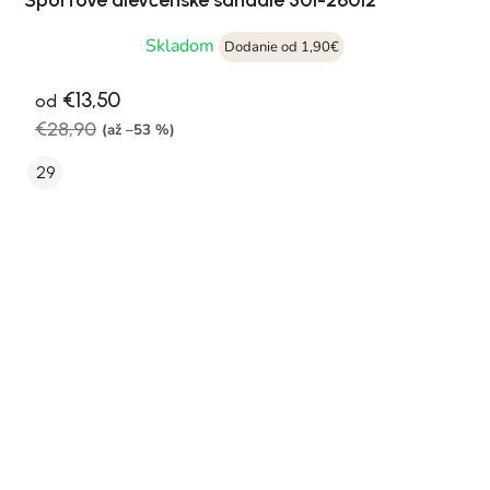
Športové dievčenské sandále 301-26012
Skladom
Dodanie od 1,90€
€13,50
od
€28,90
(až –53 %)
29