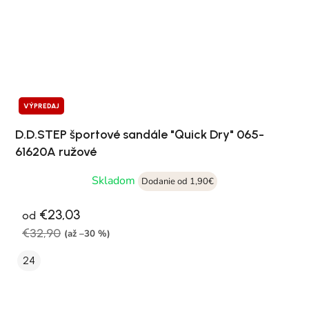
VÝPREDAJ
D.D.STEP športové sandále "Quick Dry" 065-
61620A ružové
Skladom
Dodanie od 1,90€
€23,03
od
€32,90
(až –30 %)
24