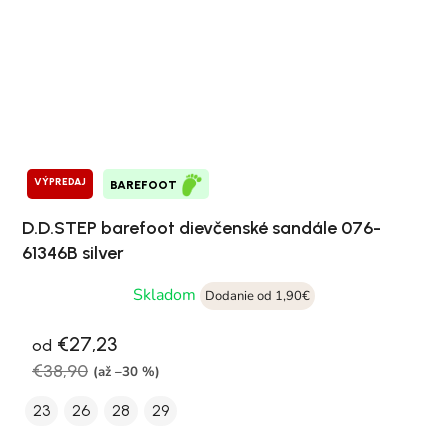
VÝPREDAJ
BAREFOOT
D.D.STEP barefoot dievčenské sandále 076-
61346B silver
Skladom
Dodanie od 1,90€
€27,23
od
€38,90
(až –30 %)
23
26
28
29