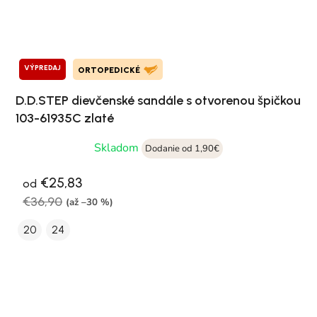
VÝPREDAJ
ORTOPEDICKÉ
D.D.STEP dievčenské sandále s otvorenou špičkou
103-61935C zlaté
Skladom
Dodanie od 1,90€
€25,83
od
€36,90
(až –30 %)
20
24