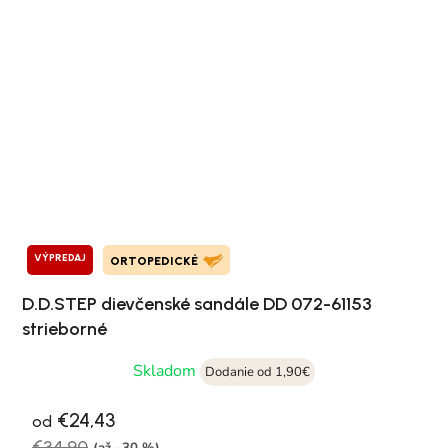
VÝPREDAJ
ORTOPEDICKÉ
D.D.STEP dievčenské sandále DD 072-61153
strieborné
Skladom
Dodanie od 1,90€
€24,43
od
€34,90
(až –30 %)