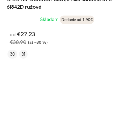
61842D ružové
Skladom
Dodanie od 1,90€
€27,23
od
€38,90
(až –30 %)
30
31