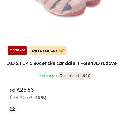
VÝPREDAJ
ORTOPEDICKÉ
D.D.STEP dievčenské sandále 111-61843D ružové
Skladom
Dodanie od 1,90€
€25,83
od
€36,90
(až –30 %)
22