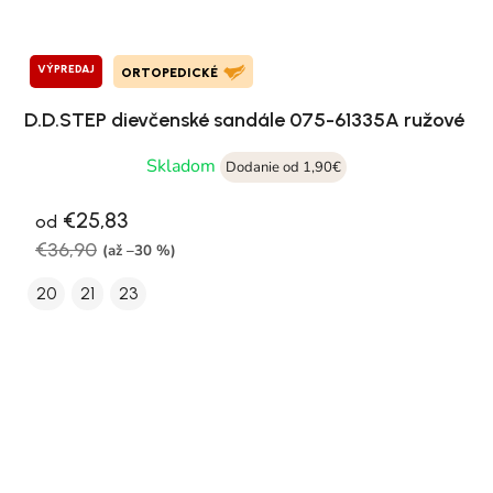
VÝPREDAJ
ORTOPEDICKÉ
D.D.STEP dievčenské sandále 075-61335A ružové
Skladom
Dodanie od 1,90€
€25,83
od
€36,90
(až –30 %)
20
21
23