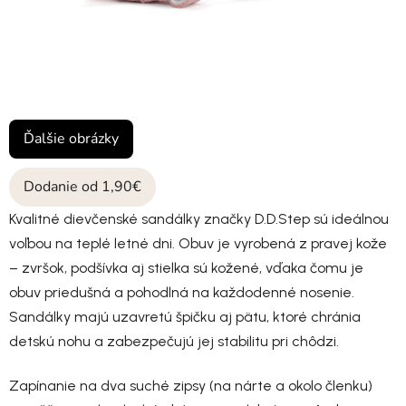
Ďalšie obrázky
Dodanie od 1,90€
Kvalitné dievčenské sandálky značky D.D.Step sú ideálnou
voľbou na teplé letné dni. Obuv je vyrobená z pravej kože
– zvršok, podšívka aj stielka sú kožené, vďaka čomu je
obuv priedušná a pohodlná na každodenné nosenie.
Sandálky majú uzavretú špičku aj pätu, ktoré chránia
detskú nohu a zabezpečujú jej stabilitu pri chôdzi.
Zapínanie na dva suché zipsy (na nárte a okolo členku)