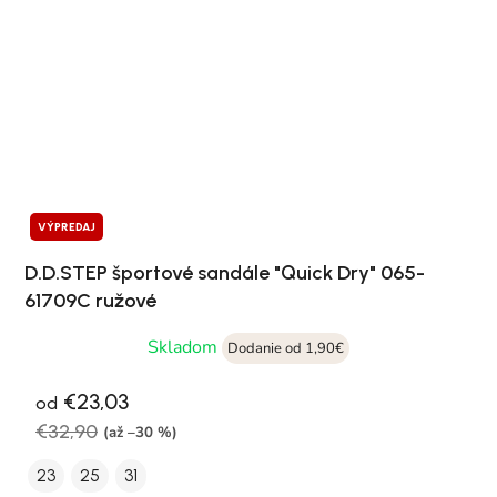
VÝPREDAJ
D.D.STEP športové sandále "Quick Dry" 065-
61709C ružové
Skladom
Dodanie od 1,90€
€23,03
od
€32,90
(až –30 %)
23
25
31