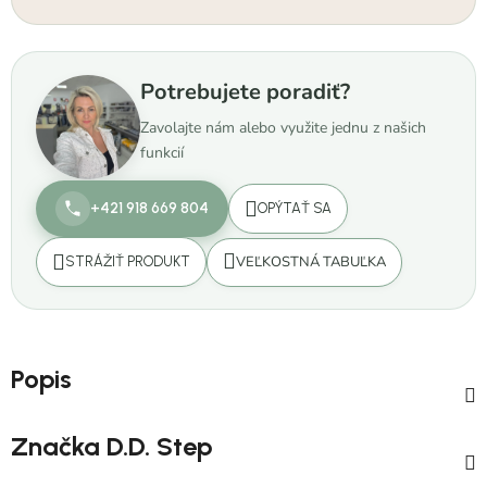
Potrebujete poradiť?
Zavolajte nám alebo využite jednu z našich
funkcií
+421 918 669 804
OPÝTAŤ SA
VEĽKOSTNÁ TABUĽKA
STRÁŽIŤ PRODUKT
Popis
Značka
D.D. Step