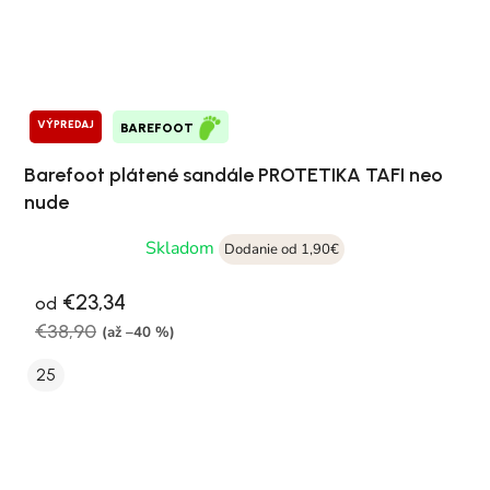
VÝPREDAJ
BAREFOOT
Barefoot plátené sandále PROTETIKA TAFI neo
nude
Skladom
Dodanie od 1,90€
€23,34
od
€38,90
(až –40 %)
25