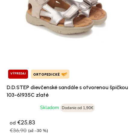
VÝPREDAJ
ORTOPEDICKÉ
D.D.STEP dievčenské sandále s otvorenou špičkou
103-61935C zlaté
Skladom
Dodanie od 1,90€
€25,83
od
€36,90
(až –30 %)