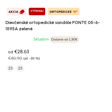
VÝPREDAJ
AKCIA
ORTOPEDICKÉ
Dievčenské ortopedické sandále PONTE 05-6-
1595A zelené
Skladom
Dodanie od 1,90€
€28,63
od
€40,90
(až –30 %)
23
25