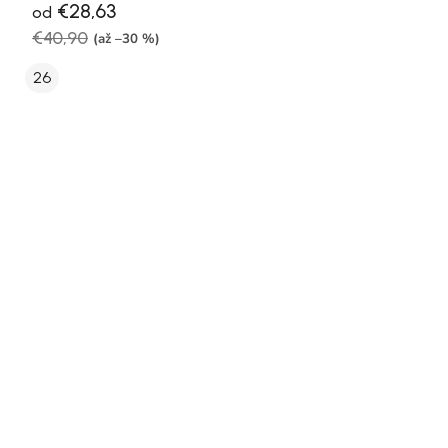
€28,63
od
€40,90
(až –30 %)
26