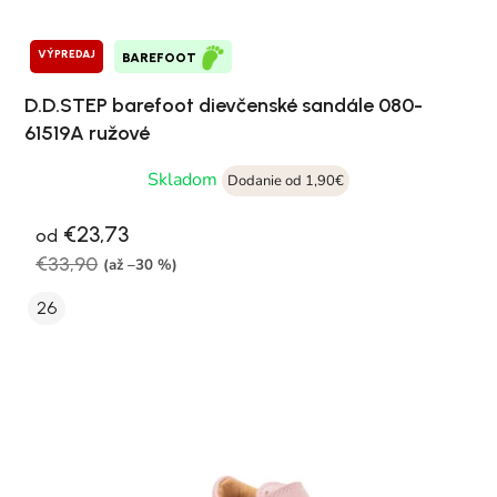
VÝPREDAJ
BAREFOOT
D.D.STEP barefoot dievčenské sandále 080-
61519A ružové
Skladom
Dodanie od 1,90€
€23,73
od
€33,90
(až –30 %)
26