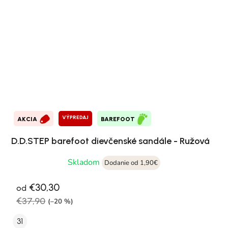
VÝPREDAJ
AKCIA
BAREFOOT
D.D.STEP barefoot dievčenské sandále - Ružová
Skladom
Dodanie od 1,90€
€30,30
od
€37,90
(–20 %)
31