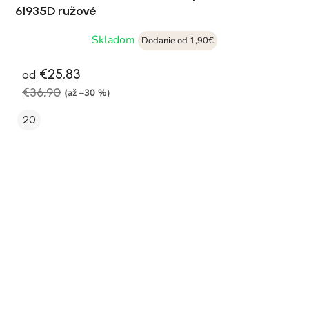
61935D ružové
Skladom
Dodanie od 1,90€
€25,83
od
€36,90
(až –30 %)
20