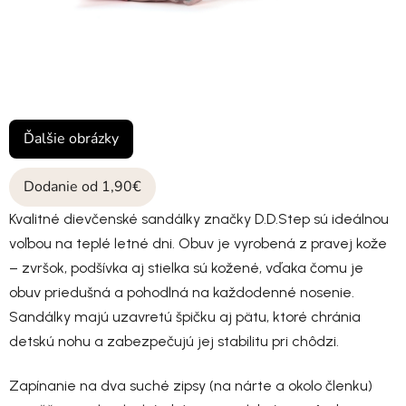
Ďalšie obrázky
Dodanie od 1,90€
Kvalitné dievčenské sandálky značky D.D.Step sú ideálnou
voľbou na teplé letné dni. Obuv je vyrobená z pravej kože
– zvršok, podšívka aj stielka sú kožené, vďaka čomu je
obuv priedušná a pohodlná na každodenné nosenie.
Sandálky majú uzavretú špičku aj pätu, ktoré chránia
detskú nohu a zabezpečujú jej stabilitu pri chôdzi.
Zapínanie na dva suché zipsy (na nárte a okolo členku)