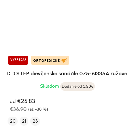
VÝPREDAJ
ORTOPEDICKÉ
D.D.STEP dievčenské sandále 075-61335A ružové
Skladom
Dodanie od 1,90€
€25,83
od
€36,90
(až –30 %)
20
21
23