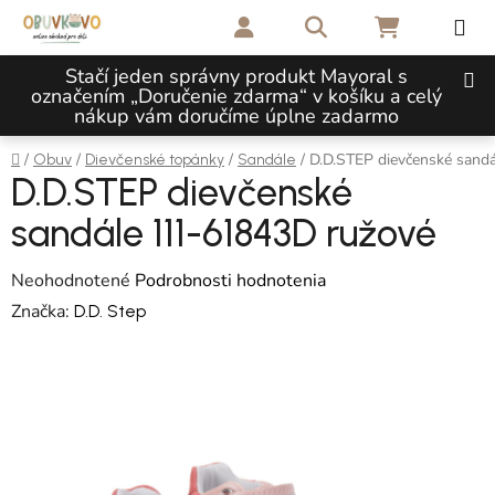
Prejsť na obsah
Hľadať
NÁKUPNÝ 
Stačí jeden správny produkt Mayoral s
označením „Doručenie zdarma“ v košíku a celý
nákup vám doručíme úplne zadarmo
Domov
/
/
/
/
D.D.STEP dievčenské sand
Obuv
Dievčenské topánky
Sandále
D.D.STEP dievčenské
sandále 111-61843D ružové
Priemerné hodnotenie produktu je 0,0 z 5 hviezdičiek.
Neohodnotené
Podrobnosti hodnotenia
Značka:
D.D. Step