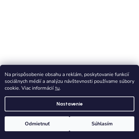
Na prispôsobenie obsahu a reklám, poskytovanie funkcií
sociálnych médií a analýzu návštevnosti používame súbory
cookie. Viac informácií
.
tu
VÝPREDAJ
Nastavenie
BAREFOOT
D.D.STEP barefoot dievčenské sandále 076-
Odmietnuť
Súhlasím
61346B silver
Domov
Kategórie
Wishlist
Košík
Skladom
Dodanie od 1,90€