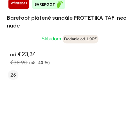
VÝPREDAJ
BAREFOOT
Barefoot plátené sandále PROTETIKA TAFI neo
nude
Skladom
Dodanie od 1,90€
€23,34
od
€38,90
(až –40 %)
25