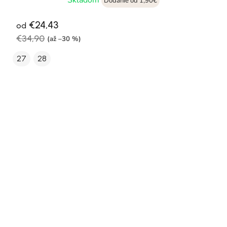
Skladom
Dodanie od 1,90€
€24,43
od
€34,90
(až –30 %)
27
28