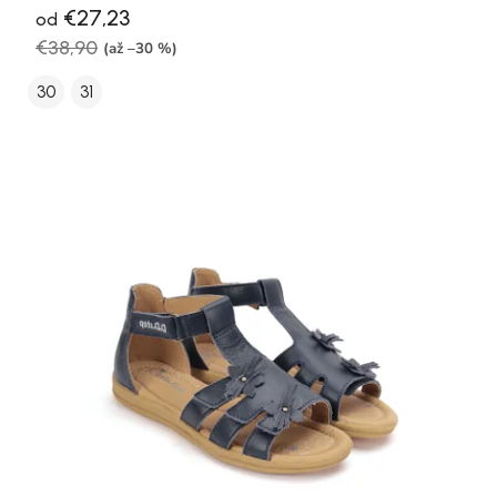
€27,23
od
€38,90
(až –30 %)
30
31