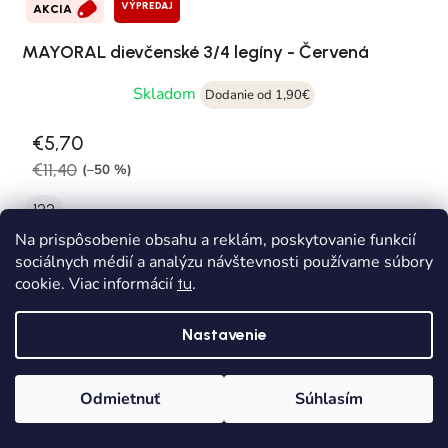
VÝPREDAJ
AKCIA
MAYORAL dievčenské 3/4 legíny - Červená
Skladom
Dodanie od 1,90€
€5,70
€11,40
(–50 %)
122
Na prispôsobenie obsahu a reklám, poskytovanie funkcií
sociálnych médií a analýzu návštevnosti používame súbory
cookie. Viac informácií
.
tu
Nastavenie
Odmietnuť
Súhlasím
Domov
Kategórie
Wishlist
Košík