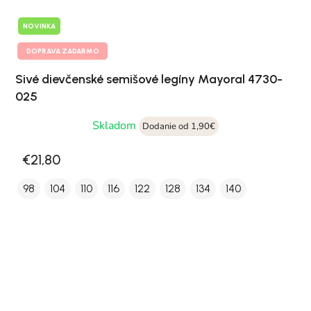
NOVINKA
DOPRAVA ZADARMO
Sivé dievčenské semišové legíny Mayoral 4730-
025
Skladom
Dodanie od 1,90€
€21,80
98
104
110
116
122
128
134
140