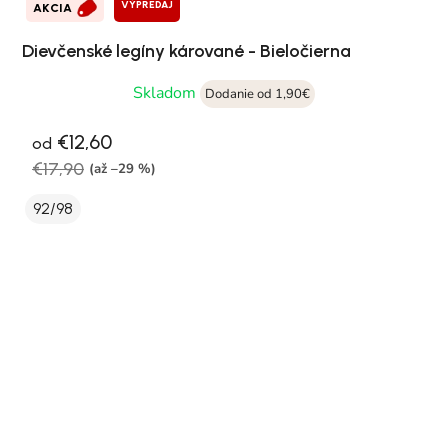
VÝPREDAJ
AKCIA
Dievčenské legíny kárované - Bieločierna
Skladom
Dodanie od 1,90€
€12,60
od
€17,90
(až –29 %)
92/98