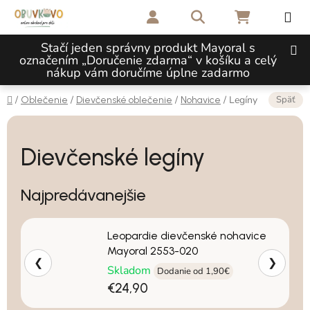
Prejsť na obsah
Hľadať
NÁKUPNÝ 
Stačí jeden správny produkt Mayoral s
označením „Doručenie zdarma“ v košíku a celý
nákup vám doručíme úplne zadarmo
Domov
Späť
/
/
/
/
Legíny
Oblečenie
Dievčenské oblečenie
Nohavice
Dievčenské legíny
Najpredávanejšie
Leopardie dievčenské nohavice
Mayoral 2553-020
❮
❯
Skladom
Dodanie od 1,90€
€24,90