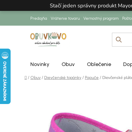
Prejsť na obsah
Stačí jeden správny produkt Mayo
Predajňa
Vrátenie tovaru
Vernostný program
Pošt
Novinky
Obuv
Oblečenie
Dop
Domov
/
/
/
/
Dievčenské plá
Obuv
Dievčenské topánky
Papuče