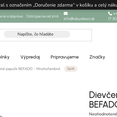
ral s označením „Doručenie zdarma“ v košíku a celý n
+4
ovné a doprava
Odstúpenie od zmluvy
info@obuvkovo.sk
17:30
lnky
Výpredaj
Pripravujeme
Značky
Späť
tené papuče BEFADO - Mnohofarebné
Dievče
BEFAD
Priemerné hodn
Neohodnoten