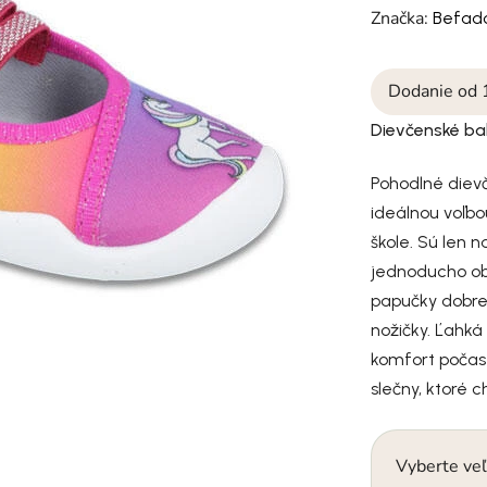
Značka:
Befad
Dodanie od 
Dievčenské ba
Pohodlné diev
ideálnou voľbo
škole. Sú len 
jednoducho ob
papučky dobre 
nožičky. Ľahká
komfort počas
slečny, ktoré 
Vyberte veľ