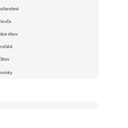
ofarebné
ievča
áca obuv
evčatá
Obuv
ovinky