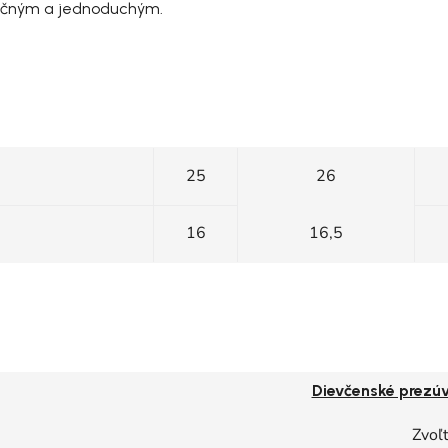
pečným a jednoduchým.
25
26
16
16,5
Dievčenské prezú
Zvoľt