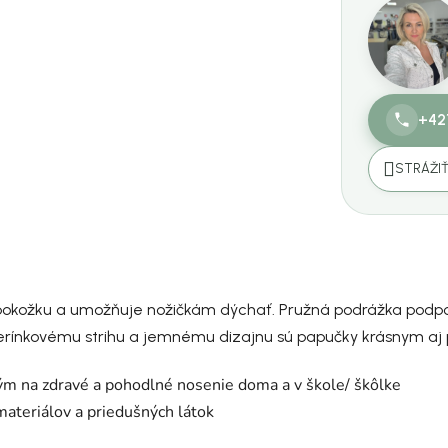
+42
STRÁŽI
ú pokožku a umožňuje nožičkám dýchať. Pružná podrážka podp
rínkovému strihu a jemnému dizajnu sú papučky krásnym aj 
 na zdravé a pohodlné nosenie doma a v škole/ škôlke
materiálov a priedušných látok