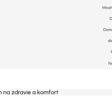
Mnoh
D
Dom
di
N
 na zdravie a komfort