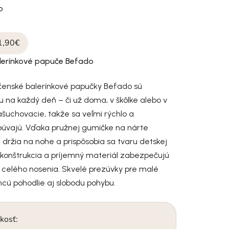
o
1,90€
lerínkové papuče Befado
čenské balerínkové papučky Befado sú
u na každý deň – či už doma, v škôlke alebo v
našuchovacie, takže sa veľmi rýchlo a
úvajú. Vďaka pružnej gumičke na nárte
držia na nohe a prispôsobia sa tvaru detskej
 konštrukcia a príjemný materiál zabezpečujú
 celého nosenia. Skvelé prezúvky pre malé
chcú pohodlie aj slobodu pohybu.
kosť: