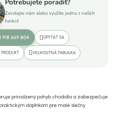
Potrebujete poradiť?
Zavolajte nám alebo využite jednu z našich
funkcií
1 918 669 804
OPÝTAŤ SA
VEĽKOSTNÁ TABUĽKA
Ť PRODUKT
oruje prirodzený pohyb chodidla a zabezpečuje
praktickým doplnkom pre malé slečny.