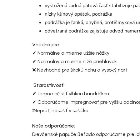
vystužená zadná pätová časť stabilizuje pä
nízky klínový opätok, podrážka
podrážka je ľahká, ohybná, protišmyková 
odvetraná podrážka zajisťuje odvod namer
Vhodné pre:
✔ Normálne a mierne užšie nôžky
✔ Normálny a mierne nižší priehlavok
❌ Nevhodné pre širokú nohu a vysoký nart
Starostlivosť:
✔ Jemne očistiť vlhkou handričkou
✔ Odporúčame impregnovať pre vyššiu odolnosť 
❗Neprať, nesušiť v sušičke
Naše odporúčanie:
Dievčenské papuče Befado odporúčame pre ich p