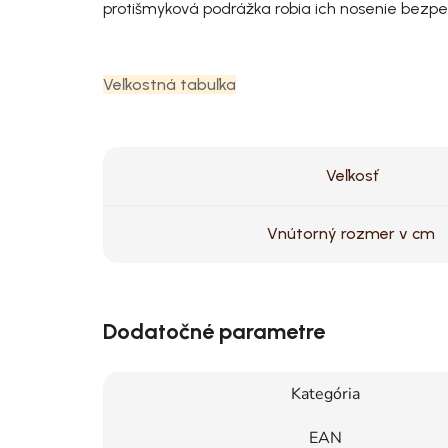
protišmyková podrážka robia ich nosenie bez
Veľkostná tabuľka
Veľkosť
Vnútorný rozmer v cm
Dodatočné parametre
Kategória
EAN